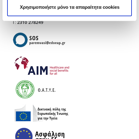
infothes@edoeap.gr
Χρησιμοποιήστε μόνο τα απαραίτητα cookies
Βασ. Ηρακλείου 40
Τ.Κ. 546 23 (φυσικοθεραπευτήριο)
Τ:
2310 278249