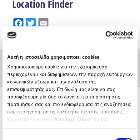
Location Finder
Facebook
Twitter
Email
Αυτή η ιστοσελίδα χρησιμοποιεί cookies
Χρησιμοποιούμε cookie για την εξατομίκευση
περιεχομένου και διαφημίσεων, την παροχή λειτουργιών
κοινωνικών μέσων και την ανάλυση της
επισκεψιμότητάς μας. Επιδίωξή μας είναι να σας
προσφέρουμε μία όσο το δυνατό πιο ταιριαστή στις
προτιμήσεις σας και πιο ενδιαφέρουσα στις αναζητήσεις
Ενώσεις και Ομοσπονδίες
σας περιήγηση, με τις καλύτερες δυνατές προτάσεις.
Χρήσιμοι κόμβοι
Κάνοντας κλικ στην “
Αποδοχή Όλων
” θα μας
Επικοινωνία
βοηθήσετε να ανταποκριθούμε στα παραπάνω.
Αποστολή Ηλ. Μηνύματος
Μπορείτε επίσης να επεξεργαστείτε ποια cookies σας
Επιλογή
Emails και τηλέφωνα εξυπηρέτησης