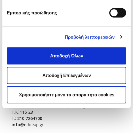
Ενώσεις και Ομοσπονδίες
Εμπορικής προώθησης
Χρήσιμοι κόμβοι
Επικοινωνία
Αποστολή Ηλ. Μηνύματος
Προβολή λεπτομερειών
Emails και τηλέφωνα εξυπηρέτησης
Βρείτε μας εδώ
Αποδοχή Όλων
Αθήνα
Θεσσαλονίκη
Sitemap
Αποδοχή Επιλεγμένων
Χρησιμοποιήστε μόνο τα απαραίτητα cookies
ΑΘΗΝΑ
Σισίνη 18 & Ηριδανού
(κεντρικό κτήριο)
Τ.Κ. 115 28
T.:
210 7264700
info
@edoeap.gr