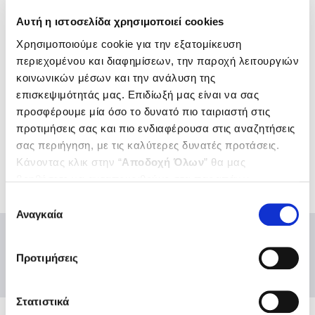
Διεύθυνση ηλεκτρονικού ταχυδρομείου *
Αυτή η ιστοσελίδα χρησιμοποιεί cookies
Χρησιμοποιούμε cookie για την εξατομίκευση
Προσφερόμενο τίμημα *
περιεχομένου και διαφημίσεων, την παροχή λειτουργιών
κοινωνικών μέσων και την ανάλυση της
επισκεψιμότητάς μας. Επιδίωξή μας είναι να σας
προσφέρουμε μία όσο το δυνατό πιο ταιριαστή στις
προτιμήσεις σας και πιο ενδιαφέρουσα στις αναζητήσεις
σας περιήγηση, με τις καλύτερες δυνατές προτάσεις.
Κάνοντας κλικ στην “
Αποδοχή Όλων
” θα μας
βοηθήσετε να ανταποκριθούμε στα παραπάνω.
Μπορείτε επίσης να επεξεργαστείτε ποια cookies σας
Επιλογή
ενδιαφέρουν και να επιλέξετε από τα παρακάτω με την
Αναγκαία
συγκατάθεσης
“
Αποδοχή επιλογών
”. Μπορείτε να ενημερωθείτε
σχετικά με τα cookies κάνοντας
κλικ εδώ
. Όπως και
Προτιμήσεις
στην “Προβολή λεπτομερειών”.
Στατιστικά