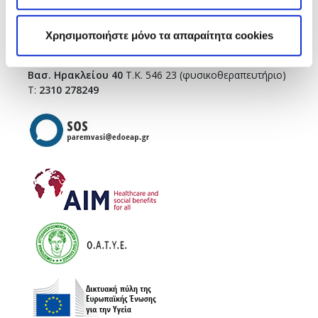
Τσιμισκή 43
(κεντρικό κτήριο),
Τ.Κ. 546 23
T.:
2310 278271
Χρησιμοποιήστε μόνο τα απαραίτητα cookies
infothes@edoeap.gr
Βασ. Ηρακλείου 40
Τ.Κ. 546 23 (φυσικοθεραπευτήριο)
Τ:
2310 278249