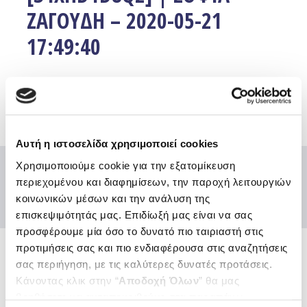
ΖΑΓΟΥΔΗ – 2020-05-21
17:49:40
Facebook
Twitter
Email
Αυτή η ιστοσελίδα χρησιμοποιεί cookies
Χρησιμοποιούμε cookie για την εξατομίκευση
περιεχομένου και διαφημίσεων, την παροχή λειτουργιών
κοινωνικών μέσων και την ανάλυση της
επισκεψιμότητάς μας. Επιδίωξή μας είναι να σας
προσφέρουμε μία όσο το δυνατό πιο ταιριαστή στις
προτιμήσεις σας και πιο ενδιαφέρουσα στις αναζητήσεις
σας περιήγηση, με τις καλύτερες δυνατές προτάσεις.
Ενώσεις και Ομοσπονδίες
Κάνοντας κλικ στην “
Αποδοχή Όλων
” θα μας
Χρήσιμοι κόμβοι
βοηθήσετε να ανταποκριθούμε στα παραπάνω.