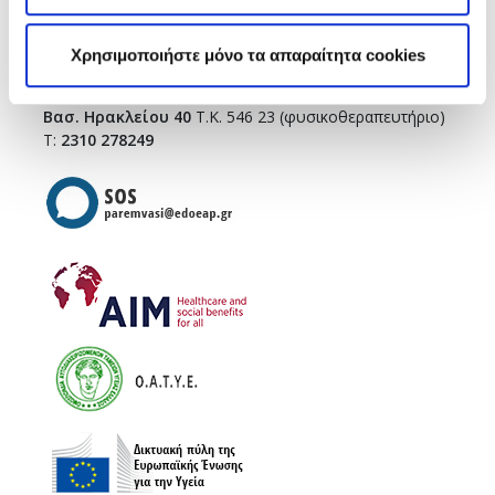
Τσιμισκή 43
(κεντρικό κτήριο),
Τ.Κ. 546 23
T.:
2310 278271
Χρησιμοποιήστε μόνο τα απαραίτητα cookies
infothes@edoeap.gr
Βασ. Ηρακλείου 40
Τ.Κ. 546 23 (φυσικοθεραπευτήριο)
Τ:
2310 278249