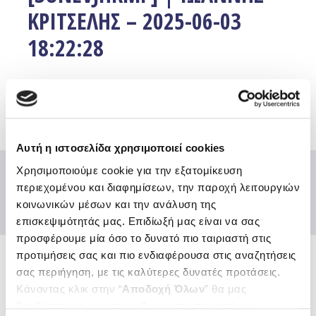
ΚΡΙΤΣΕΛΗΣ – 2025-06-03
18:22:28
Facebook
Twitter
Email
Αυτή η ιστοσελίδα χρησιμοποιεί cookies
Χρησιμοποιούμε cookie για την εξατομίκευση
περιεχομένου και διαφημίσεων, την παροχή λειτουργιών
κοινωνικών μέσων και την ανάλυση της
επισκεψιμότητάς μας. Επιδίωξή μας είναι να σας
προσφέρουμε μία όσο το δυνατό πιο ταιριαστή στις
προτιμήσεις σας και πιο ενδιαφέρουσα στις αναζητήσεις
σας περιήγηση, με τις καλύτερες δυνατές προτάσεις.
Ενώσεις και Ομοσπονδίες
Κάνοντας κλικ στην “
Αποδοχή Όλων
” θα μας
Χρήσιμοι κόμβοι
βοηθήσετε να ανταποκριθούμε στα παραπάνω.