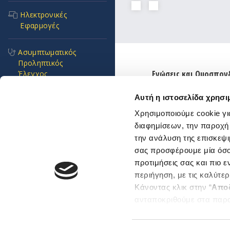
Ηλεκτρονικές
Εφαρμογές
Ασυμπτωματικός
Προληπτικός
Ενώσεις και Ομοσπον
Έλεγχος
Χρήσιμοι κόμβοι
Αυτή η ιστοσελίδα χρησι
Συχνές Ερωτήσεις
Επικοινωνία
Χρησιμοποιούμε cookie γι
Αποστολή Ηλ. Μηνύμα
διαφημίσεων, την παροχή
Πνοή Ζωής
Emails και τηλέφωνα
την ανάλυση της επισκεψι
εξυπηρέτησης
σας προσφέρουμε μία όσο 
Προκηρύξεις και
Βρείτε μας εδώ
προτιμήσεις σας και πιο 
Διαγωνισμοί
Αθήνα
περιήγηση, με τις καλύτε
Θεσσαλονίκη
Κάνοντας κλικ στην “
Απο
Επείγοντα
Sitemap
ανταποκριθούμε στα παρ
περιστατικά
Μπορείτε επίσης να επεξε
ενδιαφέρουν και να επιλέ