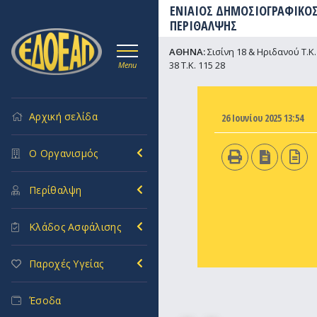
ΕΝΙΑΙΟΣ ΔΗΜΟΣΙΟΓΡΑΦΙΚΟΣ
ΠΕΡΙΘΑΛΨΗΣ
ΑΘΗΝΑ:
Σισίνη 18 & Ηριδανού Τ.Κ. 
38 Τ.Κ. 115 28
Menu
Αρχική σελίδα
26 Ιουνίου 2025 13:54
Ο Οργανισμός
Περίθαλψη
Κλάδος Ασφάλισης
Παροχές Υγείας
Έσοδα