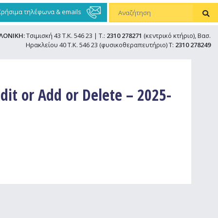
Χρήσιμα τηλέφωνα & emails
ΛΟΝΙΚΗ:
Τσιμισκή 43 Τ.Κ. 546 23 | Τ.:
2310 278271
(κεντρικό κτήριο), Βασ.
Ηρακλείου 40 Τ.Κ. 546 23 (φυσικοθεραπευτήριο) Τ:
2310 278249
dit or Add or Delete – 2025-