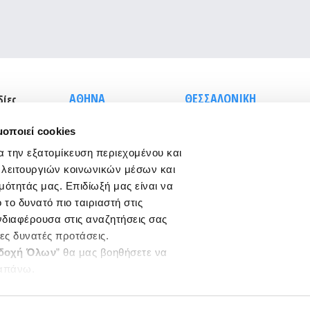
ΑΘΗΝΑ
ΘΕΣΣΑΛΟΝΙΚΗ
δίες
Σισίνη 18 &
Τσιμισκή 43
μοποιεί cookies
Ηριδανού
(κεντρικό
(κεντρικό κτήριο),
κτήριο)
Τ.Κ. 546 23
α την εξατομίκευση περιεχομένου και
τος
Τ.Κ. 115 28
T.:
2310 278271
 λειτουργιών κοινωνικών μέσων και
T.:
210 7264700
infothes@edoeap.gr
μότητάς μας. Επιδίωξή μας είναι να
info
@edoeap.gr
Βασ. Ηρακλείου 40
το δυνατό πιο ταιριαστή στις
Ορμινίου 38
Τ.Κ. 546 23
ενδιαφέρουσα στις αναζητήσεις σας
Τ.Κ. 115 28
(φυσικοθεραπευτήριο)
ρες δυνατές προτάσεις.
Τ:
2310 278249
δοχή Όλων
” θα μας βοηθήσετε να
απάνω.
ργαστείτε ποια cookies σας
ξετε από τα παρακάτω με την