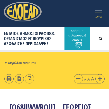
Menu
Χρήσιμα
ΕΝΙΑΙΟΣ ΔΗΜΟΣΙΟΓΡΑΦΙΚΟΣ
τηλέφωνα &
ΟΡΓΑΝΙΣΜΟΣ ΕΠΙΚΟΥΡΙΚΗΣ
emails
ΑΣΦΑΛΙΣΗΣ ΠΕΡΙΘΑΛΨΗΣ
25 Απριλίου 2020 10:50
A
A
A
[O68JJWWRQU] | ΓΕΩΡΓΙΟΣ