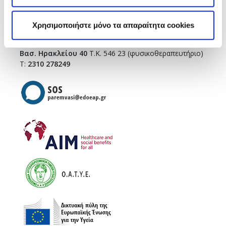
Τσιμισκή 43
(κεντρικό κτήριο),
Τ.Κ. 546 23
T.:
2310 278271
Χρησιμοποιήστε μόνο τα απαραίτητα cookies
infothes@edoeap.gr
Βασ. Ηρακλείου 40
Τ.Κ. 546 23 (φυσικοθεραπευτήριο)
Τ:
2310 278249