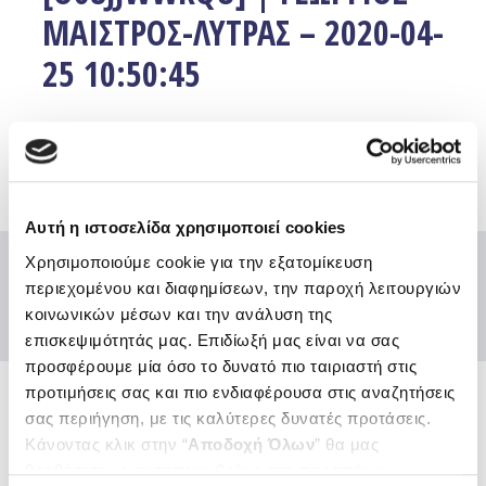
ΜΑΙΣΤΡΟΣ-ΛΥΤΡΑΣ – 2020-04-
25 10:50:45
Facebook
Twitter
Email
Αυτή η ιστοσελίδα χρησιμοποιεί cookies
Χρησιμοποιούμε cookie για την εξατομίκευση
περιεχομένου και διαφημίσεων, την παροχή λειτουργιών
κοινωνικών μέσων και την ανάλυση της
επισκεψιμότητάς μας. Επιδίωξή μας είναι να σας
προσφέρουμε μία όσο το δυνατό πιο ταιριαστή στις
προτιμήσεις σας και πιο ενδιαφέρουσα στις αναζητήσεις
σας περιήγηση, με τις καλύτερες δυνατές προτάσεις.
Ενώσεις και Ομοσπονδίες
Κάνοντας κλικ στην “
Αποδοχή Όλων
” θα μας
Χρήσιμοι κόμβοι
βοηθήσετε να ανταποκριθούμε στα παραπάνω.