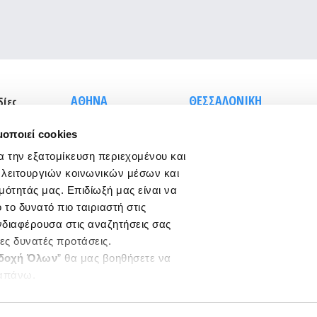
ΑΘΗΝΑ
ΘΕΣΣΑΛΟΝΙΚΗ
δίες
Σισίνη 18 &
Τσιμισκή 43
μοποιεί cookies
Ηριδανού
(κεντρικό
(κεντρικό κτήριο),
κτήριο)
Τ.Κ. 546 23
α την εξατομίκευση περιεχομένου και
τος
Τ.Κ. 115 28
T.:
2310 278271
 λειτουργιών κοινωνικών μέσων και
T.:
210 7264700
infothes@edoeap.gr
μότητάς μας. Επιδίωξή μας είναι να
info
@edoeap.gr
Βασ. Ηρακλείου 40
το δυνατό πιο ταιριαστή στις
Ορμινίου 38
Τ.Κ. 546 23
ενδιαφέρουσα στις αναζητήσεις σας
Τ.Κ. 115 28
(φυσικοθεραπευτήριο)
ρες δυνατές προτάσεις.
Τ:
2310 278249
δοχή Όλων
” θα μας βοηθήσετε να
απάνω.
ργαστείτε ποια cookies σας
ξετε από τα παρακάτω με την