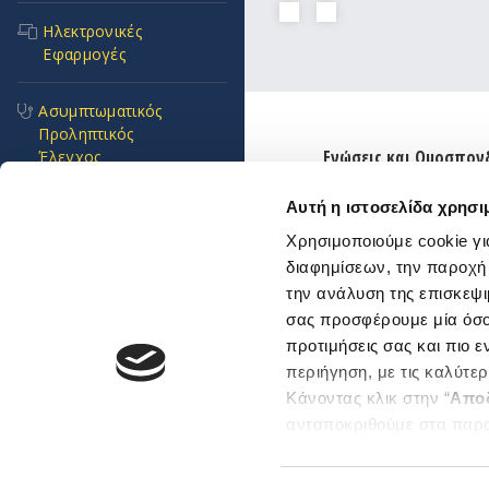
Ηλεκτρονικές
Εφαρμογές
Ασυμπτωματικός
Προληπτικός
Ενώσεις και Ομοσπον
Έλεγχος
Χρήσιμοι κόμβοι
Αυτή η ιστοσελίδα χρησι
Συχνές Ερωτήσεις
Επικοινωνία
Χρησιμοποιούμε cookie γι
Αποστολή Ηλ. Μηνύμα
διαφημίσεων, την παροχή
Πνοή Ζωής
Emails και τηλέφωνα
την ανάλυση της επισκεψι
εξυπηρέτησης
σας προσφέρουμε μία όσο 
Προκηρύξεις και
Βρείτε μας εδώ
προτιμήσεις σας και πιο 
Διαγωνισμοί
Αθήνα
περιήγηση, με τις καλύτε
Θεσσαλονίκη
Κάνοντας κλικ στην “
Απο
Επείγοντα
Sitemap
ανταποκριθούμε στα παρ
περιστατικά
Μπορείτε επίσης να επεξε
ενδιαφέρουν και να επιλέ