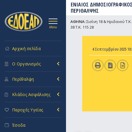
ΕΝΙΑΙΟΣ ΔΗΜΟΣΙΟΓΡΑΦΙΚΟΣ
ΠΕΡΙΘΑΛΨΗΣ
ΑΘΗΝΑ:
Σισίνη 18 & Ηριδανού Τ.Κ. 
38 Τ.Κ. 115 28
Menu
Αρχική σελίδα
4 Σεπτεμβρίου 2025 10:
Ο Οργανισμός
Περίθαλψη
Κλάδος Ασφάλισης
Παροχές Υγείας
Έσοδα