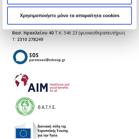
Τσιμισκή 43
(κεντρικό κτήριο),
Τ.Κ. 546 23
T.:
2310 278271
Χρησιμοποιήστε μόνο τα απαραίτητα cookies
infothes@edoeap.gr
Βασ. Ηρακλείου 40
Τ.Κ. 546 23 (φυσικοθεραπευτήριο)
Τ:
2310 278249