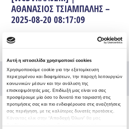
ΑΘΑΝΑΣΙΟΣ ΤΣΙΑΜΠΑΛΗΣ –
2025-08-20 08:17:09
Facebook
Twitter
Email
Αυτή η ιστοσελίδα χρησιμοποιεί cookies
Χρησιμοποιούμε cookie για την εξατομίκευση
περιεχομένου και διαφημίσεων, την παροχή λειτουργιών
κοινωνικών μέσων και την ανάλυση της
επισκεψιμότητάς μας. Επιδίωξή μας είναι να σας
προσφέρουμε μία όσο το δυνατό πιο ταιριαστή στις
προτιμήσεις σας και πιο ενδιαφέρουσα στις αναζητήσεις
σας περιήγηση, με τις καλύτερες δυνατές προτάσεις.
Ενώσεις και Ομοσπονδίες
Κάνοντας κλικ στην “
Αποδοχή Όλων
” θα μας
Χρήσιμοι κόμβοι
βοηθήσετε να ανταποκριθούμε στα παραπάνω.