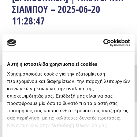
ΣΙΑΜΠΟΥ – 2025-06-20
11:28:47
Facebook
Twitter
Email
Αυτή η ιστοσελίδα χρησιμοποιεί cookies
Χρησιμοποιούμε cookie για την εξατομίκευση
περιεχομένου και διαφημίσεων, την παροχή λειτουργιών
κοινωνικών μέσων και την ανάλυση της
επισκεψιμότητάς μας. Επιδίωξή μας είναι να σας
προσφέρουμε μία όσο το δυνατό πιο ταιριαστή στις
προτιμήσεις σας και πιο ενδιαφέρουσα στις αναζητήσεις
σας περιήγηση, με τις καλύτερες δυνατές προτάσεις.
Ενώσεις και Ομοσπονδίες
Κάνοντας κλικ στην “
Αποδοχή Όλων
” θα μας
Χρήσιμοι κόμβοι
βοηθήσετε να ανταποκριθούμε στα παραπάνω.