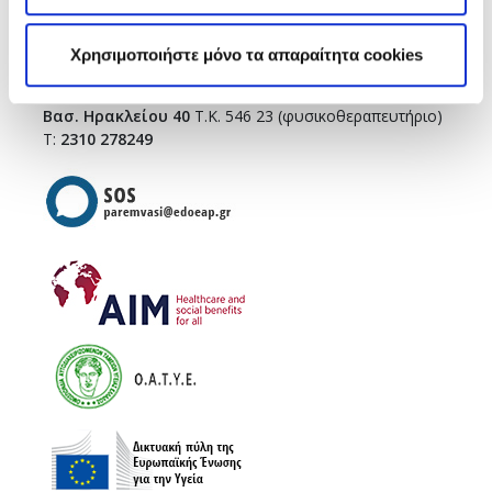
Τσιμισκή 43
(κεντρικό κτήριο),
Τ.Κ. 546 23
T.:
2310 278271
Χρησιμοποιήστε μόνο τα απαραίτητα cookies
infothes@edoeap.gr
Βασ. Ηρακλείου 40
Τ.Κ. 546 23 (φυσικοθεραπευτήριο)
Τ:
2310 278249