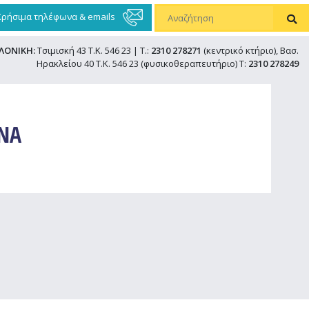
Χρήσιμα τηλέφωνα & emails
ΛΟΝΙΚΗ:
Τσιμισκή 43 Τ.Κ. 546 23 | Τ.:
2310 278271
(κεντρικό κτήριο), Βασ.
Ηρακλείου 40 Τ.Κ. 546 23 (φυσικοθεραπευτήριο) Τ:
2310 278249
ΙΝΑ