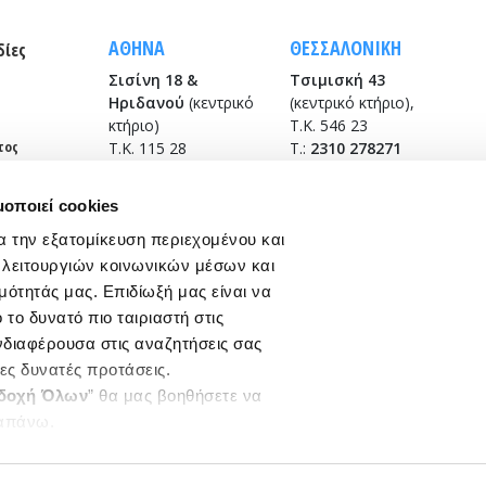
ΑΘΗΝΑ
ΘΕΣΣΑΛΟΝΙΚΗ
δίες
Σισίνη 18 &
Τσιμισκή 43
Ηριδανού
(κεντρικό
(κεντρικό κτήριο),
κτήριο)
Τ.Κ. 546 23
τος
Τ.Κ. 115 28
T.:
2310 278271
T.:
210 7264700
infothes@edoeap.gr
info
@edoeap.gr
μοποιεί cookies
Βασ. Ηρακλείου 40
Ορμινίου 38
Τ.Κ. 546 23
α την εξατομίκευση περιεχομένου και
Τ.Κ. 115 28
(φυσικοθεραπευτήριο)
 λειτουργιών κοινωνικών μέσων και
Τ:
2310 278249
μότητάς μας. Επιδίωξή μας είναι να
το δυνατό πιο ταιριαστή στις
ενδιαφέρουσα στις αναζητήσεις σας
ρες δυνατές προτάσεις.
δοχή Όλων
” θα μας βοηθήσετε να
απάνω.
All Rights Reserved.
ργαστείτε ποια cookies σας
ξετε από τα παρακάτω με την