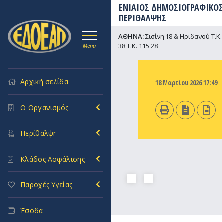
ΕΝΙΑΙΟΣ ΔΗΜΟΣΙΟΓΡΑΦΙΚΟΣ
ΠΕΡΙΘΑΛΨΗΣ
ΑΘΗΝΑ:
Σισίνη 18 & Ηριδανού Τ.Κ. 
38 Τ.Κ. 115 28
Menu
Αρχική σελίδα
18 Μαρτίου 2026 17:49
Ο Οργανισμός
Περίθαλψη
Κλάδος Ασφάλισης
Παροχές Υγείας
Έσοδα