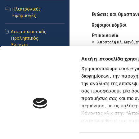
Ηλεκτρονικές
Ενώσεις και Ομοσπον
Εφαρμογές
Χρήσιμοι κόμβοι
Ασυμπτωματικός
Επικοινωνία
Προληπτικός
Αποστολή Ηλ. Μηνύμα
Έλεγχος
Emails και τηλέφωνα
εξυπηρέτησης
Αυτή η ιστοσελίδα χρησι
Συχνές Ερωτήσεις
Βρείτε μας εδώ
Χρησιμοποιούμε cookie γι
Αθήνα
Θεσσαλονίκη
διαφημίσεων, την παροχή
Πνοή Ζωής
την ανάλυση της επισκεψι
Sitemap
σας προσφέρουμε μία όσο 
Προκηρύξεις και
προτιμήσεις σας και πιο 
Διαγωνισμοί
περιήγηση, με τις καλύτε
Κάνοντας κλικ στην “
Απο
Επείγοντα
ανταποκριθούμε στα παρ
Copyright © 2026 ΕΔΟΕΑΠ. 
περιστατικά
Μπορείτε επίσης να επεξε
ενδιαφέρουν και να επιλέ