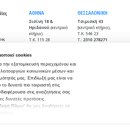
ΑΘΗΝΑ
ΘΕΣΣΑΛΟΝΙΚΗ
δίες
Σισίνη 18 &
Τσιμισκή 43
Ηριδανού
(κεντρικό
(κεντρικό κτήριο),
κτήριο)
Τ.Κ. 546 23
τος
Τ.Κ. 115 28
T.:
2310 278271
T.:
210 7264700
infothes@edoeap.gr
info
@edoeap.gr
μοποιεί cookies
Βασ. Ηρακλείου 40
Ορμινίου 38
Τ.Κ. 546 23
α την εξατομίκευση περιεχομένου και
Τ.Κ. 115 28
(φυσικοθεραπευτήριο)
 λειτουργιών κοινωνικών μέσων και
Τ:
2310 278249
μότητάς μας. Επιδίωξή μας είναι να
το δυνατό πιο ταιριαστή στις
ενδιαφέρουσα στις αναζητήσεις σας
ρες δυνατές προτάσεις.
δοχή Όλων
” θα μας βοηθήσετε να
απάνω.
All Rights Reserved.
ργαστείτε ποια cookies σας
ξετε από τα παρακάτω με την