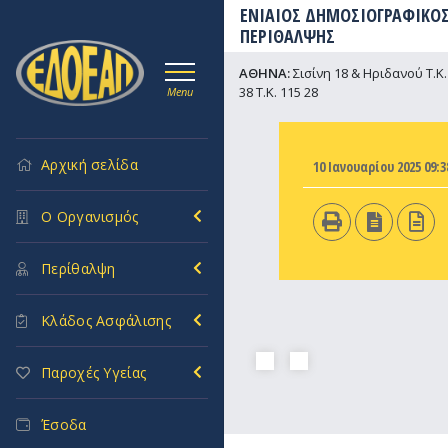
ΕΝΙΑΙΟΣ ΔΗΜΟΣΙΟΓΡΑΦΙΚΟΣ
ΠΕΡΙΘΑΛΨΗΣ
ΑΘΗΝΑ:
Σισίνη 18 & Ηριδανού Τ.Κ. 
38 Τ.Κ. 115 28
Menu
Αρχική σελίδα
10 Ιανουαρίου 2025 09:3
Ο Οργανισμός
Περίθαλψη
Κλάδος Ασφάλισης
Παροχές Υγείας
Έσοδα