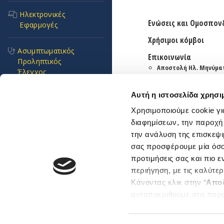
Ηλεκτρονικές
Ενώσεις και Ομοσπον
Εφαρμογές
Χρήσιμοι κόμβοι
Ασυμπτωματικός
Επικοινωνία
Προληπτικός
Αποστολή Ηλ. Μηνύμα
Έλεγχος
Emails και τηλέφωνα
εξυπηρέτησης
Αυτή η ιστοσελίδα χρησι
Συχνές Ερωτήσεις
Βρείτε μας εδώ
Χρησιμοποιούμε cookie γι
Αθήνα
Θεσσαλονίκη
διαφημίσεων, την παροχή
Πνοή Ζωής
την ανάλυση της επισκεψι
Sitemap
σας προσφέρουμε μία όσο 
Προκηρύξεις και
προτιμήσεις σας και πιο 
Διαγωνισμοί
περιήγηση, με τις καλύτε
Κάνοντας κλικ στην “
Απο
Επείγοντα
ανταποκριθούμε στα παρ
Copyright © 2026 ΕΔΟΕΑΠ. 
περιστατικά
Μπορείτε επίσης να επεξε
ενδιαφέρουν και να επιλέ