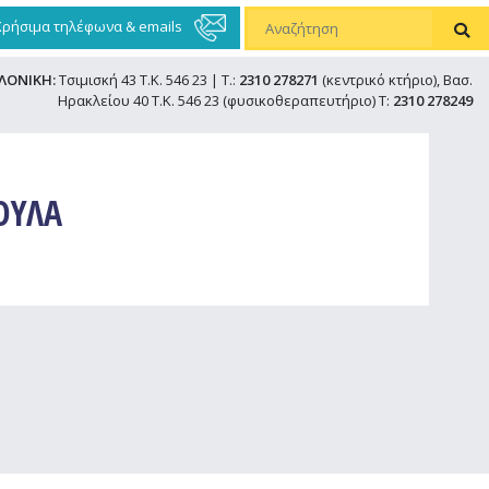
Χρήσιμα τηλέφωνα & emails
ΛΟΝΙΚΗ:
Τσιμισκή 43 Τ.Κ. 546 23 | Τ.:
2310 278271
(κεντρικό κτήριο), Βασ.
Ηρακλείου 40 Τ.Κ. 546 23 (φυσικοθεραπευτήριο) Τ:
2310 278249
ΟΥΛΑ