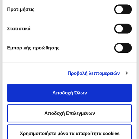
σχετικά με τα cookies κάνοντας
κλικ εδώ
. Όπως και
Sitemap
Προτιμήσεις
στην “Προβολή λεπτομερειών”.
Στατιστικά
ΑΘΗΝΑ
Σισίνη 18 & Ηριδανού
(κεντρικό κτήριο)
Τ.Κ. 115 28
Εμπορικής προώθησης
T.:
210 7264700
info
@edoeap.gr
Ορμινίου 38
Προβολή λεπτομερειών
Τ.Κ. 115 28
ΘΕΣΣΑΛΟΝΙΚΗ
Αποδοχή Όλων
Τσιμισκή 43
(κεντρικό κτήριο),
Τ.Κ. 546 23
T.:
2310 278271
Αποδοχή Επιλεγμένων
infothes@edoeap.gr
Βασ. Ηρακλείου 40
Τ.Κ. 546 23 (φυσικοθεραπευτήριο)
Χρησιμοποιήστε μόνο τα απαραίτητα cookies
Τ:
2310 278249