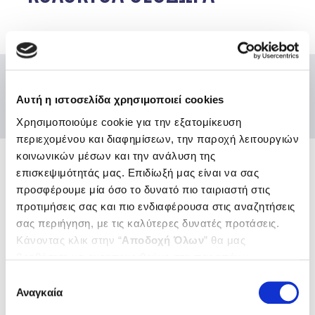
Αυτή η ιστοσελίδα χρησιμοποιεί cookies
Χρησιμοποιούμε cookie για την εξατομίκευση
περιεχομένου και διαφημίσεων, την παροχή λειτουργιών
κοινωνικών μέσων και την ανάλυση της
επισκεψιμότητάς μας. Επιδίωξή μας είναι να σας
Ενώσεις και Ομοσπονδίες
προσφέρουμε μία όσο το δυνατό πιο ταιριαστή στις
Χρήσιμοι κόμβοι
προτιμήσεις σας και πιο ενδιαφέρουσα στις αναζητήσεις
σας περιήγηση, με τις καλύτερες δυνατές προτάσεις.
Επικοινωνία
Κάνοντας κλικ στην “
Αποδοχή Όλων
” θα μας
Αποστολή Ηλ. Μηνύματος
Emails και τηλέφωνα εξυπηρέτησης
βοηθήσετε να ανταποκριθούμε στα παραπάνω.
Μπορείτε επίσης να επεξεργαστείτε ποια cookies σας
Βρείτε μας εδώ
Επιλογή
ενδιαφέρουν και να επιλέξετε από τα παρακάτω με την
Αναγκαία
Αθήνα
συγκατάθεσης
Θεσσαλονίκη
“
Αποδοχή επιλογών
”. Μπορείτε να ενημερωθείτε