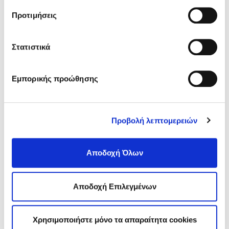
σχετικά με τα cookies κάνοντας
κλικ εδώ
. Όπως και
Sitemap
Προτιμήσεις
στην “Προβολή λεπτομερειών”.
Στατιστικά
ΑΘΗΝΑ
Σισίνη 18 & Ηριδανού
(κεντρικό κτήριο)
Τ.Κ. 115 28
Εμπορικής προώθησης
T.:
210 7264700
info
@edoeap.gr
Ορμινίου 38
Προβολή λεπτομερειών
Τ.Κ. 115 28
ΘΕΣΣΑΛΟΝΙΚΗ
Αποδοχή Όλων
Τσιμισκή 43
(κεντρικό κτήριο),
Τ.Κ. 546 23
T.:
2310 278271
Αποδοχή Επιλεγμένων
infothes@edoeap.gr
Βασ. Ηρακλείου 40
Τ.Κ. 546 23 (φυσικοθεραπευτήριο)
Χρησιμοποιήστε μόνο τα απαραίτητα cookies
Τ:
2310 278249