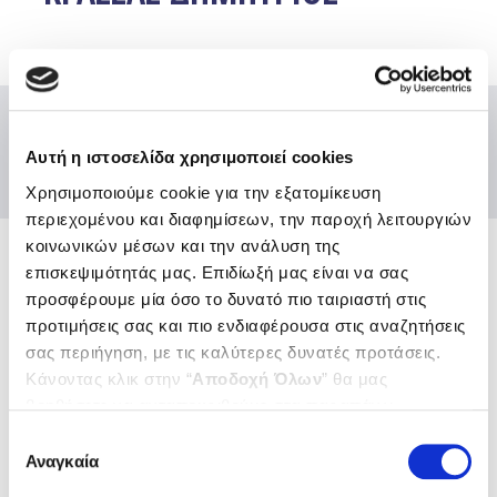
Αυτή η ιστοσελίδα χρησιμοποιεί cookies
Χρησιμοποιούμε cookie για την εξατομίκευση
περιεχομένου και διαφημίσεων, την παροχή λειτουργιών
κοινωνικών μέσων και την ανάλυση της
επισκεψιμότητάς μας. Επιδίωξή μας είναι να σας
Ενώσεις και Ομοσπονδίες
προσφέρουμε μία όσο το δυνατό πιο ταιριαστή στις
Χρήσιμοι κόμβοι
προτιμήσεις σας και πιο ενδιαφέρουσα στις αναζητήσεις
σας περιήγηση, με τις καλύτερες δυνατές προτάσεις.
Επικοινωνία
Κάνοντας κλικ στην “
Αποδοχή Όλων
” θα μας
Αποστολή Ηλ. Μηνύματος
Emails και τηλέφωνα εξυπηρέτησης
βοηθήσετε να ανταποκριθούμε στα παραπάνω.
Μπορείτε επίσης να επεξεργαστείτε ποια cookies σας
Βρείτε μας εδώ
Επιλογή
ενδιαφέρουν και να επιλέξετε από τα παρακάτω με την
Αναγκαία
Αθήνα
συγκατάθεσης
Θεσσαλονίκη
“
Αποδοχή επιλογών
”. Μπορείτε να ενημερωθείτε