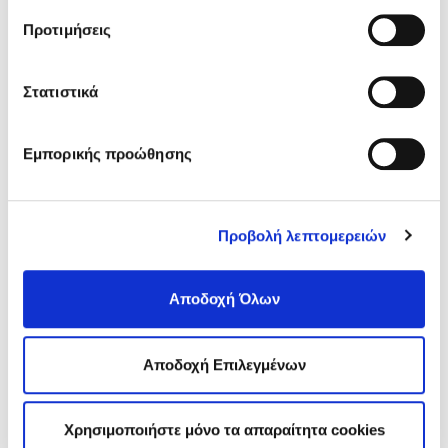
σχετικά με τα cookies κάνοντας
κλικ εδώ
. Όπως και
Sitemap
Προτιμήσεις
στην “Προβολή λεπτομερειών”.
Στατιστικά
ΑΘΗΝΑ
Σισίνη 18 & Ηριδανού
(κεντρικό κτήριο)
Τ.Κ. 115 28
Εμπορικής προώθησης
T.:
210 7264700
info
@edoeap.gr
Ορμινίου 38
Προβολή λεπτομερειών
Τ.Κ. 115 28
ΘΕΣΣΑΛΟΝΙΚΗ
Αποδοχή Όλων
Τσιμισκή 43
(κεντρικό κτήριο),
Τ.Κ. 546 23
T.:
2310 278271
Αποδοχή Επιλεγμένων
infothes@edoeap.gr
Βασ. Ηρακλείου 40
Τ.Κ. 546 23 (φυσικοθεραπευτήριο)
Χρησιμοποιήστε μόνο τα απαραίτητα cookies
Τ:
2310 278249