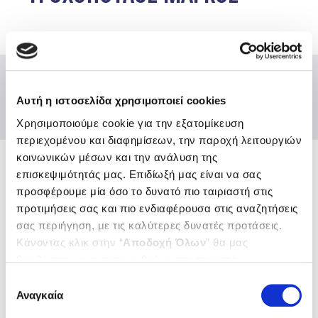
Αυτή η ιστοσελίδα χρησιμοποιεί cookies
Χρησιμοποιούμε cookie για την εξατομίκευση
περιεχομένου και διαφημίσεων, την παροχή λειτουργιών
κοινωνικών μέσων και την ανάλυση της
επισκεψιμότητάς μας. Επιδίωξή μας είναι να σας
Ενώσεις και Ομοσπονδίες
προσφέρουμε μία όσο το δυνατό πιο ταιριαστή στις
Χρήσιμοι κόμβοι
προτιμήσεις σας και πιο ενδιαφέρουσα στις αναζητήσεις
σας περιήγηση, με τις καλύτερες δυνατές προτάσεις.
Επικοινωνία
Κάνοντας κλικ στην “
Αποδοχή Όλων
” θα μας
Αποστολή Ηλ. Μηνύματος
Emails και τηλέφωνα εξυπηρέτησης
βοηθήσετε να ανταποκριθούμε στα παραπάνω.
Μπορείτε επίσης να επεξεργαστείτε ποια cookies σας
Βρείτε μας εδώ
Επιλογή
ενδιαφέρουν και να επιλέξετε από τα παρακάτω με την
Αναγκαία
Αθήνα
συγκατάθεσης
Θεσσαλονίκη
“
Αποδοχή επιλογών
”. Μπορείτε να ενημερωθείτε