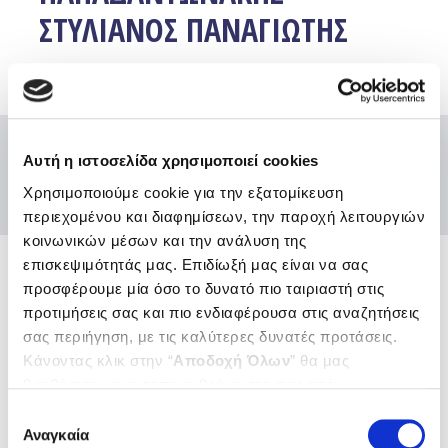
ΣΤΥΛΙΑΝΟΣ ΠΑΝΑΓΙΩΤΗΣ
Αυτή η ιστοσελίδα χρησιμοποιεί cookies
Χρησιμοποιούμε cookie για την εξατομίκευση
περιεχομένου και διαφημίσεων, την παροχή λειτουργιών
κοινωνικών μέσων και την ανάλυση της
επισκεψιμότητάς μας. Επιδίωξή μας είναι να σας
προσφέρουμε μία όσο το δυνατό πιο ταιριαστή στις
Ενώσεις και Ομοσπονδίες
προτιμήσεις σας και πιο ενδιαφέρουσα στις αναζητήσεις
Χρήσιμοι κόμβοι
σας περιήγηση, με τις καλύτερες δυνατές προτάσεις.
Κάνοντας κλικ στην “
Αποδοχή Όλων
” θα μας
Επικοινωνία
Αποστολή Ηλ. Μηνύματος
βοηθήσετε να ανταποκριθούμε στα παραπάνω.
Emails και τηλέφωνα εξυπηρέτησης
Μπορείτε επίσης να επεξεργαστείτε ποια cookies σας
Επιλογή
ενδιαφέρουν και να επιλέξετε από τα παρακάτω με την
Βρείτε μας εδώ
Αναγκαία
συγκατάθεσης