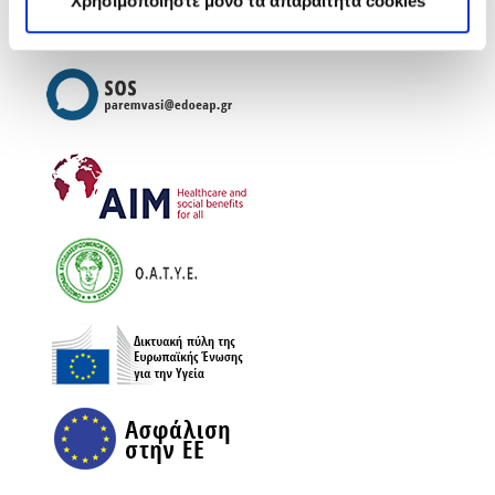
Χρησιμοποιήστε μόνο τα απαραίτητα cookies
Βασ. Ηρακλείου 40
Τ.Κ. 546 23 (φυσικοθεραπευτήριο)
Τ:
2310 278249