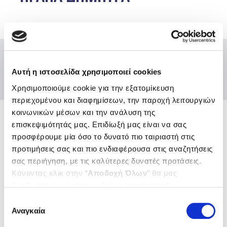
Αυτή η ιστοσελίδα χρησιμοποιεί cookies
Χρησιμοποιούμε cookie για την εξατομίκευση
περιεχομένου και διαφημίσεων, την παροχή λειτουργιών
κοινωνικών μέσων και την ανάλυση της
επισκεψιμότητάς μας. Επιδίωξή μας είναι να σας
Ενώσεις και Ομοσπονδίες
προσφέρουμε μία όσο το δυνατό πιο ταιριαστή στις
Χρήσιμοι κόμβοι
προτιμήσεις σας και πιο ενδιαφέρουσα στις αναζητήσεις
σας περιήγηση, με τις καλύτερες δυνατές προτάσεις.
Επικοινωνία
Κάνοντας κλικ στην “
Αποδοχή Όλων
” θα μας
Αποστολή Ηλ. Μηνύματος
Emails και τηλέφωνα εξυπηρέτησης
βοηθήσετε να ανταποκριθούμε στα παραπάνω.
Μπορείτε επίσης να επεξεργαστείτε ποια cookies σας
Βρείτε μας εδώ
Επιλογή
ενδιαφέρουν και να επιλέξετε από τα παρακάτω με την
Αναγκαία
Αθήνα
συγκατάθεσης
Θεσσαλονίκη
“
Αποδοχή επιλογών
”. Μπορείτε να ενημερωθείτε