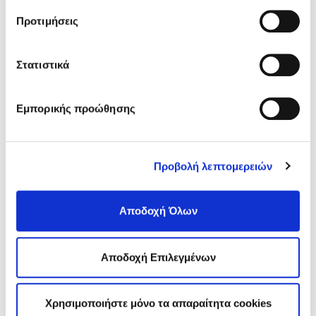
σχετικά με τα cookies κάνοντας
κλικ εδώ
. Όπως και
Sitemap
Προτιμήσεις
στην “Προβολή λεπτομερειών”.
Στατιστικά
ΑΘΗΝΑ
Σισίνη 18 & Ηριδανού
(κεντρικό κτήριο)
Τ.Κ. 115 28
Εμπορικής προώθησης
T.:
210 7264700
info
@edoeap.gr
Ορμινίου 38
Προβολή λεπτομερειών
Τ.Κ. 115 28
ΘΕΣΣΑΛΟΝΙΚΗ
Αποδοχή Όλων
Τσιμισκή 43
(κεντρικό κτήριο),
Τ.Κ. 546 23
T.:
2310 278271
Αποδοχή Επιλεγμένων
infothes@edoeap.gr
Βασ. Ηρακλείου 40
Τ.Κ. 546 23 (φυσικοθεραπευτήριο)
Χρησιμοποιήστε μόνο τα απαραίτητα cookies
Τ:
2310 278249