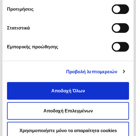
σχετικά με τα cookies κάνοντας
κλικ εδώ
. Όπως και
Sitemap
Προτιμήσεις
στην “Προβολή λεπτομερειών”.
Στατιστικά
ΑΘΗΝΑ
Σισίνη 18 & Ηριδανού
(κεντρικό κτήριο)
Τ.Κ. 115 28
Εμπορικής προώθησης
T.:
210 7264700
info
@edoeap.gr
Ορμινίου 38
Προβολή λεπτομερειών
Τ.Κ. 115 28
ΘΕΣΣΑΛΟΝΙΚΗ
Αποδοχή Όλων
Τσιμισκή 43
(κεντρικό κτήριο),
Τ.Κ. 546 23
T.:
2310 278271
Αποδοχή Επιλεγμένων
infothes@edoeap.gr
Βασ. Ηρακλείου 40
Τ.Κ. 546 23 (φυσικοθεραπευτήριο)
Χρησιμοποιήστε μόνο τα απαραίτητα cookies
Τ:
2310 278249