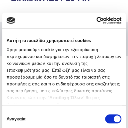
Αυτή η ιστοσελίδα χρησιμοποιεί cookies
Χρησιμοποιούμε cookie για την εξατομίκευση
περιεχομένου και διαφημίσεων, την παροχή λειτουργιών
κοινωνικών μέσων και την ανάλυση της
επισκεψιμότητάς μας. Επιδίωξή μας είναι να σας
Ενώσεις και Ομοσπονδίες
προσφέρουμε μία όσο το δυνατό πιο ταιριαστή στις
Χρήσιμοι κόμβοι
προτιμήσεις σας και πιο ενδιαφέρουσα στις αναζητήσεις
σας περιήγηση, με τις καλύτερες δυνατές προτάσεις.
Επικοινωνία
Κάνοντας κλικ στην “
Αποδοχή Όλων
” θα μας
Αποστολή Ηλ. Μηνύματος
Emails και τηλέφωνα εξυπηρέτησης
βοηθήσετε να ανταποκριθούμε στα παραπάνω.
Μπορείτε επίσης να επεξεργαστείτε ποια cookies σας
Βρείτε μας εδώ
Επιλογή
ενδιαφέρουν και να επιλέξετε από τα παρακάτω με την
Αναγκαία
Αθήνα
συγκατάθεσης
Θεσσαλονίκη
“
Αποδοχή επιλογών
”. Μπορείτε να ενημερωθείτε