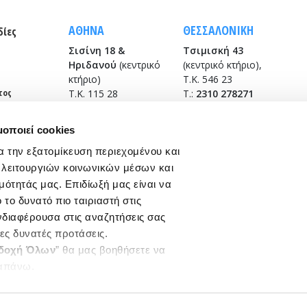
ΑΘΗΝΑ
ΘΕΣΣΑΛΟΝΙΚΗ
δίες
Σισίνη 18 &
Τσιμισκή 43
Ηριδανού
(κεντρικό
(κεντρικό κτήριο),
κτήριο)
Τ.Κ. 546 23
τος
Τ.Κ. 115 28
T.:
2310 278271
T.:
210 7264700
infothes@edoeap.gr
info
@edoeap.gr
μοποιεί cookies
Βασ. Ηρακλείου 40
Ορμινίου 38
Τ.Κ. 546 23
α την εξατομίκευση περιεχομένου και
Τ.Κ. 115 28
(φυσικοθεραπευτήριο)
 λειτουργιών κοινωνικών μέσων και
Τ:
2310 278249
μότητάς μας. Επιδίωξή μας είναι να
το δυνατό πιο ταιριαστή στις
ενδιαφέρουσα στις αναζητήσεις σας
ρες δυνατές προτάσεις.
δοχή Όλων
” θα μας βοηθήσετε να
απάνω.
All Rights Reserved.
ργαστείτε ποια cookies σας
ξετε από τα παρακάτω με την