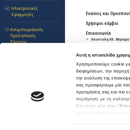
Ηλεκτρονικές
Ενώσεις και Ομοσπον
Εφαρμογές
Χρήσιμοι κόμβοι
Ασυμπτωματικός
Επικοινωνία
Προληπτικός
Αποστολή Ηλ. Μηνύμα
Έλεγχος
Emails και τηλέφωνα
εξυπηρέτησης
Αυτή η ιστοσελίδα χρησι
Συχνές Ερωτήσεις
Βρείτε μας εδώ
Χρησιμοποιούμε cookie γι
Αθήνα
Θεσσαλονίκη
διαφημίσεων, την παροχή
Πνοή Ζωής
την ανάλυση της επισκεψι
Sitemap
σας προσφέρουμε μία όσο 
Προκηρύξεις και
προτιμήσεις σας και πιο 
Διαγωνισμοί
περιήγηση, με τις καλύτε
Κάνοντας κλικ στην “
Απο
Επείγοντα
ανταποκριθούμε στα παρ
Copyright © 2026 ΕΔΟΕΑΠ. 
περιστατικά
Μπορείτε επίσης να επεξε
ενδιαφέρουν και να επιλέ