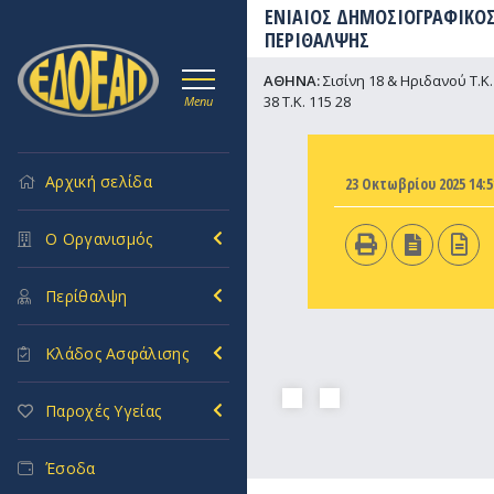
ΕΝΙΑΙΟΣ ΔΗΜΟΣΙΟΓΡΑΦΙΚΟΣ
ΠΕΡΙΘΑΛΨΗΣ
ΑΘΗΝΑ:
Σισίνη 18 & Ηριδανού Τ.Κ. 
38 Τ.Κ. 115 28
Menu
Αρχική σελίδα
23 Οκτωβρίου 2025 14:5
Ο Οργανισμός
Περίθαλψη
Κλάδος Ασφάλισης
Παροχές Υγείας
Έσοδα