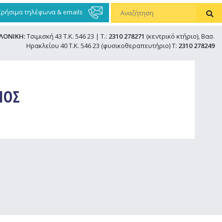
Χρήσιμα τηλέφωνα & emails
ΛΟΝΙΚΗ:
Τσιμισκή 43 Τ.Κ. 546 23 | Τ.:
2310 278271
(κεντρικό κτήριο), Βασ.
Ηρακλείου 40 Τ.Κ. 546 23 (φυσικοθεραπευτήριο) Τ:
2310 278249
ΙΟΣ