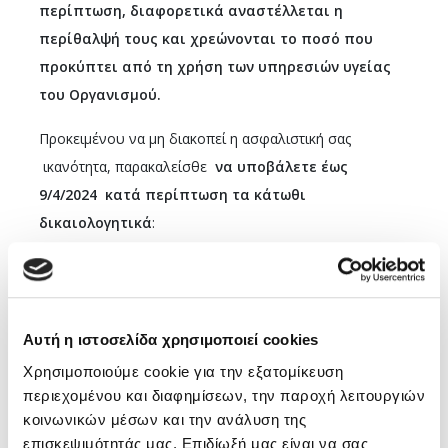
περίπτωση, διαφορετικά αναστέλλεται η
περίθαλψή τους και χρεώνονται το ποσό που
προκύπτει από τη χρήση των υπηρεσιών υγείας
του Οργανισμού.
Προκειμένου να μη διακοπεί η ασφαλιστική σας
ικανότητα, παρακαλείσθε
να υποβάλετε έως
9/4/2024 κατά περίπτωση τα κάτωθι
δικαιολογητικά
:
Απασχολούμενοι
Τελευταίο εκκαθαριστικό μισθοδοσίας με
κρατήσεις υπέρ ΕΔΟΕΑΠ ή αναγγελία πρόσληψης
Αυτή η ιστοσελίδα χρησιμοποιεί cookies
σε εργοδότη υπόχρεο σε απόδοση εισφορών
Χρησιμοποιούμε cookie για την εξατομίκευση
στον Οργανισμό (εφόσον είναι πρόσφατη)
περιεχομένου και διαφημίσεων, την παροχή λειτουργιών
κοινωνικών μέσων και την ανάλυση της
ΦΕΚ διορισμού (για απασχολούμενους στο
επισκεψιμότητάς μας. Επιδίωξή μας είναι να σας