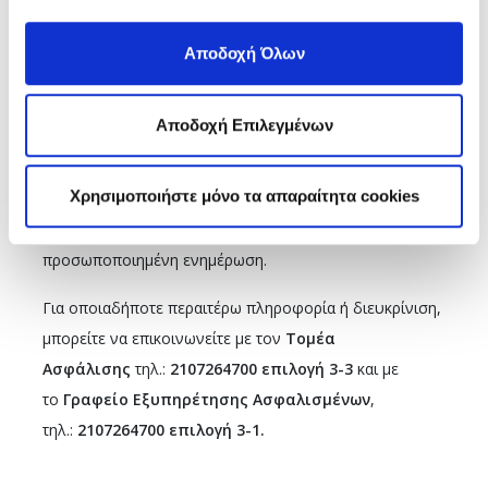
μερίδας
. Άρα
, δε θα καλύπτονται υγειονομικά από
Αποδοχή Όλων
τον Οργανισμό
οι ίδιοι και τα μέλη οικογένειάς τους,
μέχρι να τακτοποιήσουν την εκκρεμότητα.
Αποδοχή Επιλεγμένων
Υπενθυμίζεται η δυνατότητα της
ηλεκτρονικής
επικαιροποίησης
για τους ασφαλισμένους που είτε τα
Χρησιμοποιήστε μόνο τα απαραίτητα cookies
στοιχεία τους έχουν μεταβληθεί είτε δεν έχουν
πρόσφατα επικαιροποιηθεί, ώστε να λαμβάνουν και
προσωποποιημένη ενημέρωση.
Για οποιαδήποτε περαιτέρω πληροφορία ή διευκρίνιση,
μπορείτε να επικοινωνείτε με τον
Τομέα
Ασφάλισης
τηλ.:
2107264700 επιλογή 3-3
και με
το
Γραφείο Εξυπηρέτησης Ασφαλισμένων
,
τηλ.:
2107264700 επιλογή 3-1.