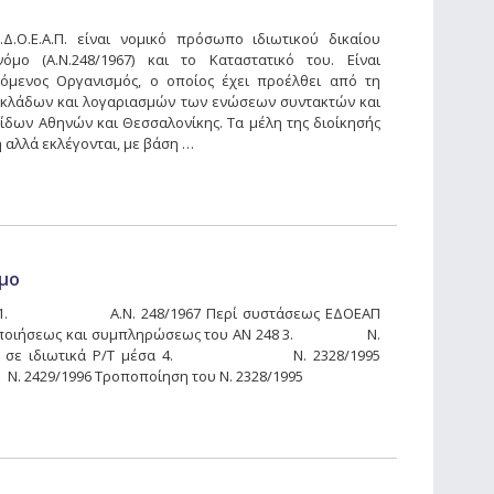
.Ο.Ε.Α.Π. είναι νομικό πρόσωπο ιδιωτικού δικαίου
μο (Α.Ν.248/1967) και το Καταστατικό του. Είναι
ζόμενος Οργανισμός, ο οποίος έχει προέλθει από τη
 κλάδων και λογαριασμών των ενώσεων συντακτών και
ων Αθηνών και Θεσσαλονίκης. Τα μέλη της διοίκησής
ή αλλά εκλέγονται, με βάση …
μο
ΜΟ 1. Α.Ν. 248/1967 Περί συστάσεως ΕΔΟΕΑΠ
οιήσεως και συμπληρώσεως του ΑΝ 248 3. Ν.
σήμου σε ιδιωτικά Ρ/Τ μέσα 4. Ν. 2328/1995
2429/1996 Τροποποίηση του Ν. 2328/1995