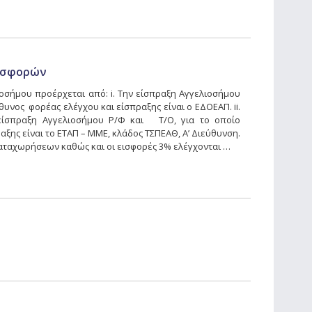
Εισφορών
οσήμου προέρχεται από: i. Την είσπραξη Αγγελιοσήμου
υνος φορέας ελέγχου και είσπραξης είναι ο ΕΔΟΕΑΠ. ii.
είσπραξη Αγγελιοσήμου Ρ/Φ και Τ/Ο, για το οποίο
ξης είναι το ΕΤΑΠ – ΜΜΕ, κλάδος ΤΣΠΕΑΘ, A’ Διεύθυνση.
καταχωρήσεων καθώς και οι εισφορές 3% ελέγχονται …