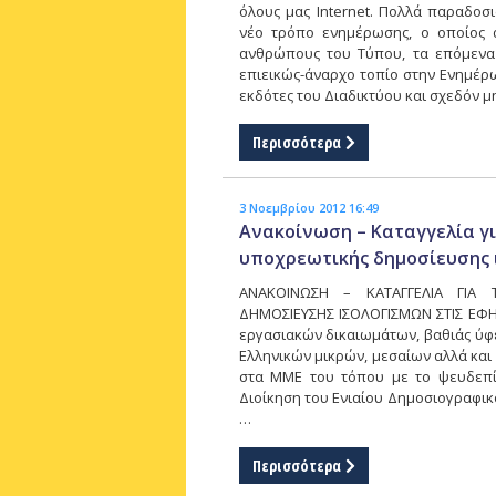
όλους μας Internet. Πολλά παραδοσ
νέο τρόπο ενημέρωσης, ο οποίος α
ανθρώπους του Τύπου, τα επόμενα χ
επιεικώς-άναρχο τοπίο στην Ενημέρ
εκδότες του Διαδικτύου και σχεδόν μ
Περισσότερα
3 Νοεμβρίου 2012 16:49
Ανακοίνωση – Καταγγελία γι
υποχρεωτικής δημοσίευσης 
ΑΝΑΚΟΙΝΩΣΗ – ΚΑΤΑΓΓΕΛΙΑ ΓΙΑ 
ΔΗΜΟΣΙΕΥΣΗΣ ΙΣΟΛΟΓΙΣΜΩΝ ΣΤΙΣ ΕΦΗ
εργασιακών δικαιωμάτων, βαθιάς ύφε
Ελληνικών μικρών, μεσαίων αλλά και
στα ΜΜΕ του τόπου με το ψευδεπίγ
Διοίκηση του Ενιαίου Δημοσιογραφικ
…
Περισσότερα