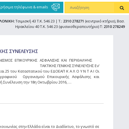
Χρήσιμα τηλέφωνα & emails
ΛΟΝΙΚΗ:
Τσιμισκή 43 Τ.Κ. 546 23 | Τ.:
2310 278271
(κεντρικό κτήριο), Βασ.
Ηρακλείου 40 Τ.Κ. 546 23 (φυσικοθεραπευτήριο) Τ:
2310 278249
ΙΚΗΣ ΣΥΝΕΛΕΥΣΗΣ
ΝΙΣΜΟΣ ΕΠΙΚΟΥΡΙΚΗΣ ΑΣΦΑΛΙΣΗΣ ΚΑΙ ΠΕΡΙΘΑΛΨΗΣ
ΑΚΤΙΚΗΣ ΓΕΝΙΚΗΣ ΣΥΝΕΛΕΥΣΗΣ Εν’
ι 25 του Καταστατικού του ΕΔΟΕΑΠ Κ Α Λ Ο Υ Ν Τ Α Ι Οι
ιογραφικού Οργανισμού Επικουρικής Ασφάλισης και
κή Συνέλευση την 18η Οκτωβρίου 2016, …
ινωνίας στην Ελλάδα είναι το Διαδίκτυο, το γνωστό σε