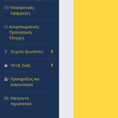
Ηλεκτρονικές
Εφαρμογές
Ασυμπτωματικός
Προληπτικός
Έλεγχος
Συχνές Ερωτήσεις
Πνοή Ζωής
Προκηρύξεις και
Διαγωνισμοί
Επείγοντα
περιστατικά