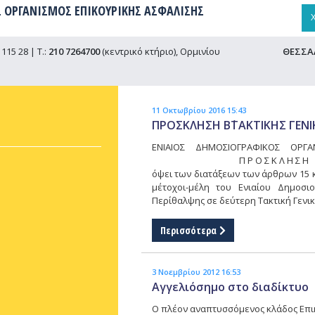
 ΟΡΓΑΝΙΣΜΟΣ ΕΠΙΚΟΥΡΙΚΗΣ ΑΣΦΑΛΙΣΗΣ
115 28 | Τ.:
210 7264700
(κεντρικό κτήριο), Ορμινίου
ΘΕΣΣΑ
11 Οκτωβρίου 2016 15:43
ΠΡΟΣΚΛΗΣΗ Β΄ΤΑΚΤΙΚΗΣ ΓΕΝ
ΕΝΙΑΙΟΣ ΔΗΜΟΣΙΟΓΡΑΦΙΚΟΣ ΟΡΓΑ
Π Ρ Ο Σ Κ Λ Η Σ Η Τ
όψει των διατάξεων των άρθρων 15 κα
μέτοχοι-μέλη του Ενιαίου Δημοσ
Περίθαλψης σε δεύτερη Τακτική Γενι
Περισσότερα
3 Νοεμβρίου 2012 16:53
Αγγελιόσημο στο διαδίκτυο
Ο πλέον αναπτυσσόμενος κλάδος Επικο