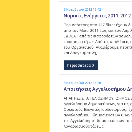
3 Νοεμβρίου 2012 16:42
Νομικές Ενέργειες 2011-2012
Περισσότερες από 117 δίκες έχουν διε
από τον Μάιο 2011 έως και τον Απρίλ
ΕΔΟΕΑΠ από τις εισφορές των ασφαλι
είναι περιττή… • Από τις υποθέσεις
του Οργανισμού. Αναφέρουμε περιπ
και Απογευματινή, …
Περισσότερα
3 Νοεμβρίου 2012 16:20
Απαιτήσεις Αγγελιοσήμου 
ΑΠΑΙΤHΣΕΙΣ ΑΓΓΕΛΙΟΣΗΜΟΥ ΔΗΜ
Αγγελιόσημο δημοσιεύσεων, για τις χ
Ορκωτούς Ελεγκτές Ισολογισμούς, έ
αγγελιοσήμου δημοσιεύσεων 6.145.53
το Αγγελιόσημο δημοσιεύσεων απε
λογαριασμούς τάξεως.