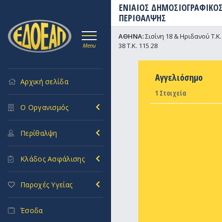
ΕΝΙΑΙΟΣ ΔΗΜΟΣΙΟΓΡΑΦΙΚΟΣ
ΠΕΡΙΘΑΛΨΗΣ
ΑΘΗΝΑ:
Σισίνη 18 & Ηριδανού Τ.Κ. 
38 Τ.Κ. 115 28
Menu
Αγγελιόσημο
Αρχική σελίδα
1 Στοιχεία
Ο Οργανισμός
Περίθαλψη
Κλάδος Ασφάλισης
Παροχές Υγείας
Έσοδα