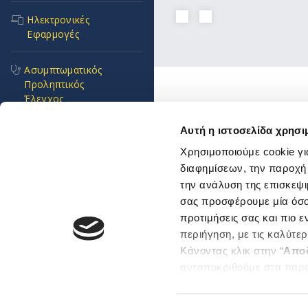
Ηλεκτρονικές
Εφαρμογές
Ασυμπτωματικός
Προληπτικός
Έλεγχος
Ενώσεις και Ομοσπον
Χρήσιμοι κόμβοι
Αυτή η ιστοσελίδα χρησι
Συχνές Ερωτήσεις
Χρησιμοποιούμε cookie γι
Επικοινωνία
διαφημίσεων, την παροχή
Αποστολή Ηλ. Μηνύμα
Πνοή Ζωής
Emails και τηλέφωνα
την ανάλυση της επισκεψι
εξυπηρέτησης
σας προσφέρουμε μία όσο 
Προκηρύξεις και
Βρείτε μας εδώ
προτιμήσεις σας και πιο 
Διαγωνισμοί
Αθήνα
περιήγηση, με τις καλύτε
Θεσσαλονίκη
Κάνοντας κλικ στην “
Απο
Επείγοντα
Sitemap
ανταποκριθούμε στα παρ
περιστατικά
Μπορείτε επίσης να επεξε
ενδιαφέρουν και να επιλέ