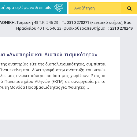
Χρήσιμα τηλέφωνα & emails
ΛΟΝΙΚΗ:
Τσιμισκή 43 Τ.Κ. 546 23 | Τ.:
2310 278271
(κεντρικό κτήριο), Βασ.
Ηρακλείου 40 Τ.Κ. 546 23 (φυσικοθεραπευτήριο) Τ:
2310 278249
μα «Αναπηρία και Διαπολιτισμικότητα»
 της αναπηρίας είτε της διαπολιτισμικότητας, συμπίπτει
 Είναι εκείνη που δίνει τροφή στην ανάπτυξη του «εγώ»
έλει μας ενώνει κόντρα σε όσα μας χωρίζουν. Έτσι, οι
ού Πανεπιστημίου Αθηνών (ΕΚΠΑ) σε συνεργασία με το
), τη Μονάδα Προσβασιμότητας για Φοιτητές …