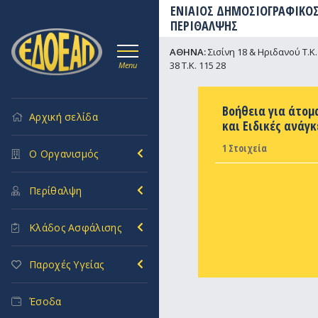
ΕΝΙΑΙΟΣ ΔΗΜΟΣΙΟΓΡΑΦΙΚΟΣ
ΠΕΡΙΘΑΛΨΗΣ
ΑΘΗΝΑ:
Σισίνη 18 & Ηριδανού Τ.Κ. 
38 Τ.Κ. 115 28
Menu
Βοήθεια για άτομ
Αρχική σελίδα
και Ειδικές ανάγκ
1 Στοιχεία
Ο Οργανισμός
Περίθαλψη
Κλάδος Ασφάλισης
Παροχές Υγείας
Έσοδα