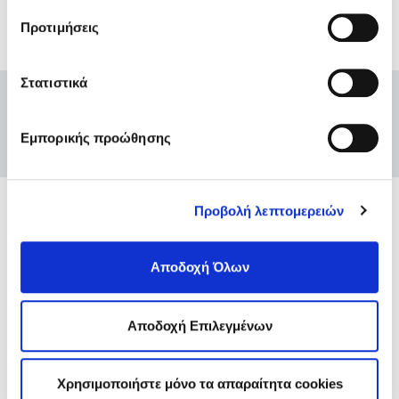
σχετικά με τα cookies κάνοντας
κλικ εδώ
. Όπως και
1
…
9
10
Προτιμήσεις
στην “Προβολή λεπτομερειών”.
Στατιστικά
Εμπορικής προώθησης
Προβολή λεπτομερειών
Ενώσεις και Ομοσπονδίες
Χρήσιμοι κόμβοι
Αποδοχή Όλων
Επικοινωνία
Αποστολή Ηλ. Μηνύματος
Αποδοχή Επιλεγμένων
Emails και τηλέφωνα εξυπηρέτησης
Βρείτε μας εδώ
Αθήνα
Χρησιμοποιήστε μόνο τα απαραίτητα cookies
Θεσσαλονίκη