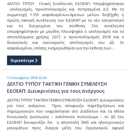
ΔΕΛΤΙΟ ΤΥΠΟΥ Γενική Συνέλευση ΕΔΟΕΑΠ: Υπερψηφίστηκαν
ισολογισμός, προϋπολογισμός και πεπραγμένα Δ.Σ. Με τη
συμμετοχή 1.155 ασφαλισμένων-άμεσων μελών διηξήχθη η
πρώτη τακτική συνέλευση του ΕΔΟΕΑΠ με το νέο καταστατικό
και τη διευρυμένη του σύνθεση. Στη συνέλευση
υπερψηφίστηκαν με μεγάλη πλειοψηφία ο ισολογισμός και τα
αποτελέσματα χρήσης 2017, ο προϋπολογισμός 2018 και ο
διοικητικός και οικονομικός απολογισμός του ΔΣ. Οι
ασφαλισμένοι, επίσης, ενημερώθηκαν για την έκθεση των …
Περισσότερα
12 Οκτωβρίου 2018 23:34
ΔΕΛΤΙΟ ΤΥΠΟΥ ΤΑΚΤΙΚΗ ΓΕΝΙΚΗ ΣΥΝΕΛΕΥΣΗ
ΕΔΟΕΑΠ: Διευκρινίσεις για τους ανέργους
ΔΕΛΤΙΟ ΤΥΠΟΥ ΤΑΚΤΙΚΗ ΓΕΝΙΚΗ ΣΥΝΕΛΕΥΣΗ ΕΔΟΕΑΠ: Διευκρινίσεις
για τους ανέργους Προς αποφυγήν παρεξηγήσεων και
παρερμηνειών που εκφράστηκαν στο Διαδίκτυο και τα Μέσα
Κοινωνικής Δικτύωσης – καλόπιστα πιστεύουμε – το ΔΣ του
ΕΔΟΕΑΠ διευκρινίζει ότι η αποστολή SMS και ηλεκτρονικών
μηνυμάτων προς άνεργα μέλη του Οργανισμού αφορά