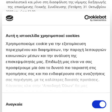
αποκλειστικά και μόνο στη διασφάλιση της νόμιμης διεξαγωγής
της επικείμενης Γενικής Συνέλευσης (Τετάρτη 31 Οκτωβρίου
2018 και ώρα 12.00 …
Περισσότερα
Αυτή η ιστοσελίδα χρησιμοποιεί cookies
5 Οκτωβρίου 2018 14:12
ΔΕΛΤΙΟ ΤΥΠΟΥ ΤΑΚΤΙΚΗ ΓΕΝΙΚΗ ΣΥΝΕΛΕΥΣΗ
Χρησιμοποιούμε cookie για την εξατομίκευση
ΕΔΟΕΑΠ: Προϋποθέσεις και διευκρινίσεις
περιεχομένου και διαφημίσεων, την παροχή λειτουργιών
συμμετοχής
κοινωνικών μέσων και την ανάλυση της
επισκεψιμότητάς μας. Επιδίωξή μας είναι να σας
ΔΕΛΤΙΟ ΤΥΠΟΥ ΤΑΚΤΙΚΗ ΓΕΝΙΚΗ ΣΥΝΕΛΕΥΣΗ ΕΔΟΕΑΠ:
Προϋποθέσεις και διευκρινίσεις συμμετοχής Διευκρινίσεις για
προσφέρουμε μία όσο το δυνατό πιο ταιριαστή στις
τη συμμετοχή των ανέργων και των εξ επαρχίας μελών του
προτιμήσεις σας και πιο ενδιαφέρουσα στις αναζητήσεις
ΕΔΟΕΑΠ στην τακτική γενική συνέλευση του Οργανισμού (
σας περιήγηση, με τις καλύτερες δυνατές προτάσεις.
Τετάρτη 31 Οκτωβρίου, ώρα 12, ξενοδοχείο Κάραβελ, λεωφ.
Κάνοντας κλικ στην “
Αποδοχή Όλων
” θα μας
Βασ.Αλεξάνδρου 2, Αθήνα) δίδει το ΔΣ του Οργανισμού με δύο
ανακοινώσεις. Η πρώτη αναφέρεται στον τρόπο συμμετοχής των
βοηθήσετε να ανταποκριθούμε στα παραπάνω.
μελών που δε λαμβάνουν επίδομα ανεργίας και δεν …
Μπορείτε επίσης να επεξεργαστείτε ποια cookies σας
Επιλογή
ενδιαφέρουν και να επιλέξετε από τα παρακάτω με την
Αναγκαία
συγκατάθεσης
Περισσότερα
“
Αποδοχή επιλογών
”. Μπορείτε να ενημερωθείτε