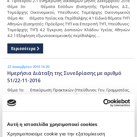
κ. Προέδρου 2.1 Ενημέρωση δικασίμων μηνός Δεκεμβρίου 2016
Θέμα 3ο: Θέματα Εσόδων (Εισηγητής: Πρόεδρος Δ.Σ.,
Τομεάρχης Οικονομικού, Υπεύθυνος: Τομεάρχης Οικονομικού)
Θέμα 4ο: Θέματα Υγείας και Περίθαλψης 4.1 Ειδικά θέματα ΤΥΠ
Αθηνών (Εισηγητές: Πρόεδρος ΤΥΠ και Επιτροπή ΤΥΠ, Υπεύθυνος:
Τομεάρχης ΤΥΠ) 4.2 Έγκριση Δαπανών Κλάδου Υγείας Αθηνών
4.2.1 Εξόφληση εξωνοσοκομειακής περίθαλψης …
Περισσότερα
22 Δεκεμβρίου 2016 16:20
Ημερήσια Διάταξη της Συνεδρίασης με αριθμό
51/22-11-2016
Θέμα 1ο: Επικύρωση Πρακτικών (Υπεύθυνοι: Γεν. Γραμματέας,
Αναπλ. Τομ. Διοικητ. & Λειτ. Υπηρεσιών) Θέμα 2ο: Ανακοινώσεις
κ. Προέδρου 2.1 Ενημέρωση ΔΣ για διάφορα θέματα Θέμα 3ο:
Θέματα Εσόδων (Εισηγητής: Πρόεδρος Δ.Σ., Τομεάρχης
Οικονομικού, Υπεύθυνος: Τομεάρχης Οικονομικού) Θέμα 4ο:
Θέματα Υγείας και Περίθαλψης 4.1 Ειδικά θέματα ΤΥΠ Αθηνών
Αυτή η ιστοσελίδα χρησιμοποιεί cookies
(Εισηγητές: Πρόεδρος ΤΥΠ και Επιτροπή ΤΥΠ, Υπεύθυνος:
Τομεάρχης ΤΥΠ) 4.2 Έκδοση μεταχρονολογημένου εισιτηρίου 4.3
Χρησιμοποιούμε cookie για την εξατομίκευση
Έλεγχος χορηγηθέντων επιδομάτων 4.4 Ειδικά θέματα ΤΥΠ …