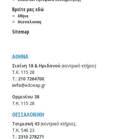
Βρείτε μας εδώ
Αθήνα
Θεσσαλονίκη
Sitemap
ΑΘΗΝΑ
Σισίνη 18 & Ηριδανού
(κεντρικό κτήριο)
Τ.Κ. 115 28
T.:
210 7264700
info
@edoeap.gr
Ορμινίου 38
Τ.Κ. 115 28
ΘΕΣΣΑΛΟΝΙΚΗ
Τσιμισκή 43
(κεντρικό κτήριο),
Τ.Κ. 546 23
T.:
2310 278271