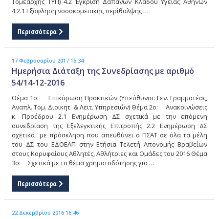
Τομεάρχης ΤΥΠ) 4.2 Έγκριση Δαπανών Κλάδου Υγείας Αθηνών
4.2.1 Εξόφληση νοσοκομειακής περίθαλψης …
Περισσότερα
17 Φεβρουαρίου 2017 15:34
Ημερήσια Διάταξη της Συνεδρίασης με αριθμό
54/14-12-2016
Θέμα 1ο: Επικύρωση Πρακτικών (Υπεύθυνοι: Γεν. Γραμματέας,
Αναπλ. Τομ. Διοικητ. & Λειτ. Υπηρεσιών) Θέμα 2ο: Ανακοινώσεις
κ. Προέδρου 2.1 Ενημέρωση ΔΣ σχετικά με την επόμενη
συνεδρίαση της Εξελεγκτικής Επιτροπής 2.2 Ενημέρωση ΔΣ
σχετικά με πρόσκληση που απευθύνει ο ΠΣΑΤ σε όλα τα μέλη
του ΔΣ του ΕΔΟΕΑΠ στην Ετήσια Τελετή Απονομής Βραβείων
στους Κορυφαίους Αθλητές, Αθλήτριες και Ομάδες του 2016 Θέμα
3ο: Σχετικά με το θέμα χρηματοδότησης για …
Περισσότερα
22 Δεκεμβρίου 2016 16:46