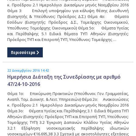
κ. Προέδρου 2.1 Ημερολόγιο Δικασίμων μηνός Νοεμβρίου 2016
Θέμα 3: Επιλογή υποψηφίου για κάλυψη θέσης Διευθυντή
(Εισηγητής & Υπεύθυνος: Πρόεδρος Δ.Σ.) Θέμα 4ο: Θέματα
Εσόδων (Εισηγητής: Πρόεδρος Δ.Σ., Τομεάρχης Οικονομικού,
Υπεύθυνος: Τομεάρχης Οικονομικού) Θέμα 5ο: Θέματα Υγείας
και Περίθαλψης 5.1 Ειδικά θέματα ΤΥΠ Αθηνών (Εισηγητές:
Πρόεδρος ΤΥΠ και Επιτροπή ΤΥΠ, Υπεύθυνος: Τομεάρχης …
Περισσότερα
22 Δεκεμβρίου 2016 14:42
Ημερήσια Διάταξη της Συνεδρίασης με αριθμό
47/24-10-2016
Θέμα 1ο: Επικύρωση Πρακτικών (Υπεύθυνοι: Γεν. Γραμματέας,
Αναπλ. Τομ. Διοικητ. & Λειτ. Υπηρεσιών) Θέμα 2ο: Ανακοινώσεις
κ. Προέδρου 2.1 Ημερολόγιο Δικασίμων μηνός Νοεμβρίου 2016
Θέμα 3ο: Θέματα Υγείας και Περίθαλψης 3.1 Ειδικά θέματα ΤΥΠ
Αθηνών (Εισηγητές: Πρόεδρος ΤΥΠ και Επιτροπή ΤΥΠ, Υπεύθυνος:
Τομεάρχης ΤΥΠ) 3.2 Έγκριση Δαπανών Κλάδου Υγείας Αθηνών
3.2.1 Εξόφληση νοσοκομειακής περίθαλψης ιδιωτικών
νοσοκομείων €16.695,38 3.3 Σχετικά με ακοστολόγητες εξετάσεις