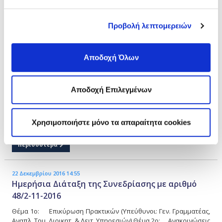
22 Δεκεμβρίου 2016 15:04
Ημερήσια Διάταξη της Συνεδρίασης με αριθμό
49/9-11-2016
Προβολή λεπτομερειών
Θέμα 1ο: Επικύρωση Πρακτικών (Υπεύθυνοι: Γεν. Γραμματέας,
Αναπλ. Τομ. Διοικητ. & Λειτ. Υπηρεσιών) Θέμα 2ο: Ανακοινώσεις
κ. Προέδρου 2.1 Απολογισμός Δικασίμων μηνός Οκτωβρίου 2016
Αποδοχή Όλων
Θέμα 3ο: Θέματα Εσόδων (Εισηγητής: Πρόεδρος Δ.Σ.,
Τομεάρχης Οικονομικού, Υπεύθυνος: Τομεάρχης Οικονομικού)
Θέμα 4ο: Θέματα Υγείας και Περίθαλψης 4.1 Ειδικά θέματα ΤΥΠ
Αποδοχή Επιλεγμένων
Αθηνών (Εισηγητές: Πρόεδρος ΤΥΠ και Επιτροπή ΤΥΠ, Υπεύθυνος:
Τομεάρχης ΤΥΠ) 4.2 Έγκριση Δαπανών Κλάδου Υγείας Αθηνών
4.2.1 Εξόφληση εξωνοσοκομειακής περίθαλψης δημοσιών
Χρησιμοποιήστε μόνο τα απαραίτητα cookies
νοσοκομείων …
Περισσότερα
22 Δεκεμβρίου 2016 14:55
Ημερήσια Διάταξη της Συνεδρίασης με αριθμό
48/2-11-2016
Θέμα 1ο: Επικύρωση Πρακτικών (Υπεύθυνοι: Γεν. Γραμματέας,
Αναπλ. Τομ. Διοικητ. & Λειτ. Υπηρεσιών) Θέμα 2ο: Ανακοινώσεις