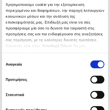
Χρησιμοποιούμε cookie για την εξατομίκευση
Μάρτιος 2017
Φεβρουάριος 2017
περιεχομένου και διαφημίσεων, την παροχή λειτουργιών
Ιανουάριος 2017
κοινωνικών μέσων και την ανάλυση της
Δεκέμβριος 2016
επισκεψιμότητάς μας. Επιδίωξή μας είναι να σας
Νοέμβριος 2016
προσφέρουμε μία όσο το δυνατό πιο ταιριαστή στις
Οκτώβριος 2016
προτιμήσεις σας και πιο ενδιαφέρουσα στις αναζητήσεις
Σεπτέμβριος 2016
σας περιήγηση, με τις καλύτερες δυνατές προτάσεις.
Αύγουστος 2016
Κάνοντας κλικ στην “
Αποδοχή Όλων
” θα μας
Ιούλιος 2016
Ιούνιος 2016
βοηθήσετε να ανταποκριθούμε στα παραπάνω.
Μάιος 2016
Μπορείτε επίσης να επεξεργαστείτε ποια cookies σας
Επιλογή
Απρίλιος 2016
ενδιαφέρουν και να επιλέξετε από τα παρακάτω με την
Αναγκαία
συγκατάθεσης
Μάρτιος 2016
“
Αποδοχή επιλογών
”. Μπορείτε να ενημερωθείτε
Φεβρουάριος 2016
σχετικά με τα cookies κάνοντας
κλικ εδώ
. Όπως και
Ιανουάριος 2016
Προτιμήσεις
στην “Προβολή λεπτομερειών”.
Δεκέμβριος 2015
Νοέμβριος 2015
Οκτώβριος 2015
Στατιστικά
Σεπτέμβριος 2015
Αύγουστος 2015
Ιούλιος 2015
Εμπορικής προώθησης