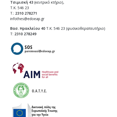
Τσιμισκή 43
(κεντρικό κτήριο),
Τ.Κ. 546 23
T.:
2310 278271
infothes@edoeap.gr
Βασ. Ηρακλείου 40
Τ.Κ. 546 23 (φυσικοθεραπευτήριο)
Τ:
2310 278249