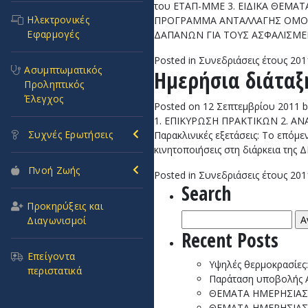
του ΕΤΑΠ-ΜΜΕ 3. ΕΙΔΙΚΑ ΘΕΜΑ
Ηλεκτρονικές
ΠΡΟΓΡΑΜΜΑ ΑΝΤΑΛΛΑΓΗΣ ΟΜΟΛΟ
Εφαρμογές
ΔΑΠΑΝΩΝ ΓΙΑ ΤΟΥΣ ΑΣΦΑΛΙΣΜΕ
Posted in
Συνεδριάσεις έτους 201
Ασυμπτωματικός
Ημερήσια διάταξη
Προληπτικός
Έλεγχος
Posted on
12 Σεπτεμβρίου 2011
b
1. ΕΠΙΚΥΡΩΣΗ ΠΡΑΚΤΙΚΩΝ 2. ΑΝΑΚ
Συχνές Ερωτήσεις
Παρακλινικές εξετάσεις: Το επόμ
κινητοποιήσεις στη διάρκεια της 
Πνοή Ζωής
Posted in
Συνεδριάσεις έτους 201
Search
Προκηρύξεις και
Αναζήτηση
Διαγωνισμοί
για:
Recent Posts
Επείγοντα
Υψηλές θερμοκρασίες
περιστατικά
Παράταση υποβολής ΑΚ
ΘΕΜΑΤΑ ΗΜΕΡΗΣΙΑΣ 
ΘΕΜΑΤΑ ΗΜΕΡΗΣΙΑΣ 