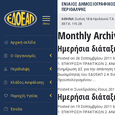
ΕΝΙΑΙΟΣ ΔΗΜΟΣΙΟΓΡΑΦΙΚΟΣ
ΠΕΡΙΘΑΛΨΗΣ
ΑΘΗΝΑ:
Σισίνη 18 & Ηριδανού Τ.Κ. 
38 Τ.Κ. 115 28
Menu
Monthly Archi
Αρχική σελίδα
Ημερήσια διάταξη
Ο Οργανισμός
Posted on
26 Σεπτεμβρίου 2011
b
1. ΕΠΙΚΥΡΩΣΗ ΠΡΑΚΤΙΚΩΝ 2. ΑΝΑ
Ενημέρωση ΔΣ για την απάντηση 
Περίθαλψη
βιωσιμότητας του ΕΔΟΕΑΠ 2.4. Ε
Προϋπολογισμένου …
Κλάδος Ασφάλισης
Posted in
Συνεδριάσεις έτους 201
Ημερήσια διάταξη
Παροχές Υγείας
Posted on
19 Σεπτεμβρίου 2011
b
Έσοδα
1. ΕΠΙΚΥΡΩΣΗ ΠΡΑΚΤΙΚΩΝ 2. ΑΝΑΚ