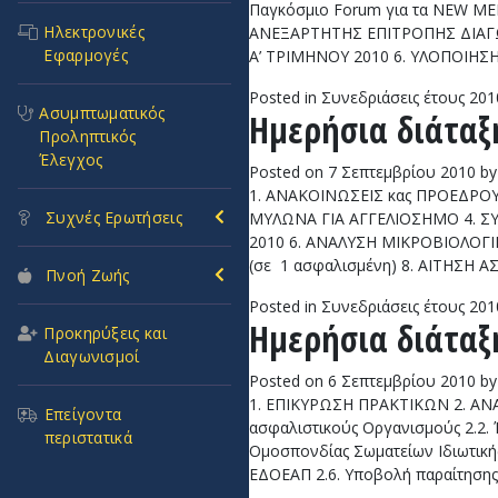
Παγκόσμιο Forum για τα NEW MED
Ηλεκτρονικές
ΑΝΕΞΑΡΤΗΤΗΣ ΕΠΙΤΡΟΠΗΣ ΔΙΑΓ
Εφαρμογές
Α’ ΤΡΙΜΗΝΟΥ 2010 6. ΥΛΟΠΟΙΗ
Posted in
Συνεδριάσεις έτους 201
Ασυμπτωματικός
Ημερήσια διάταξη
Προληπτικός
Έλεγχος
Posted on
7 Σεπτεμβρίου 2010
by
1. ΑΝΑΚΟΙΝΩΣΕΙΣ κας ΠΡΟΕΔΡΟΥ 
Συχνές Ερωτήσεις
ΜΥΛΩΝΑ ΓΙΑ ΑΓΓΕΛΙΟΣΗΜΟ 4. Σ
2010 6. ΑΝΑΛΥΣΗ ΜΙΚΡΟΒΙΟΛΟ
(σε 1 ασφαλισμένη) 8. ΑΙΤΗ
Πνοή Ζωής
Posted in
Συνεδριάσεις έτους 201
Ημερήσια διάταξη
Προκηρύξεις και
Διαγωνισμοί
Posted on
6 Σεπτεμβρίου 2010
by
1. ΕΠΙΚΥΡΩΣΗ ΠΡΑΚΤΙΚΩΝ 2. ΑΝΑ
Επείγοντα
ασφαλιστικούς Οργανισμούς 2.2. 
περιστατικά
Ομοσπονδίας Σωματείων Ιδιωτικής
ΕΔΟΕΑΠ 2.6. Υποβολή παραίτησης