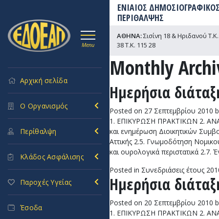
ΕΝΙΑΙΟΣ ΔΗΜΟΣΙΟΓΡΑΦΙΚΟΣ
ΠΕΡΙΘΑΛΨΗΣ
ΑΘΗΝΑ:
Σισίνη 18 & Ηριδανού Τ.Κ. 
38 Τ.Κ. 115 28
Menu
Monthly Archi
Αρχική σελίδα
Ημερήσια διάταξη
Ο Οργανισμός
Posted on
27 Σεπτεμβρίου 2010
b
1. ΕΠΙΚΥΡΩΣΗ ΠΡΑΚΤΙΚΩΝ 2. ΑΝΑΚ
και ενημέρωση Διοικητικών Συμβ
Περίθαλψη
Αττικής 2.5. Γνωμοδότηση Νομικο
και ουρολογικά περιστατικά 2.7.
Κλάδος Ασφάλισης
Posted in
Συνεδριάσεις έτους 201
Ημερήσια διάταξη
Παροχές Υγείας
Posted on
20 Σεπτεμβρίου 2010
b
Έσοδα
1. ΕΠΙΚΥΡΩΣΗ ΠΡΑΚΤΙΚΩΝ 2. ΑΝΑΚ