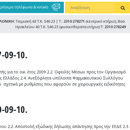
Χρήσιμα τηλέφωνα & emails
ΛΟΝΙΚΗ:
Τσιμισκή 43 Τ.Κ. 546 23 | Τ.:
2310 278271
(κεντρικό κτήριο), Βασ.
Ηρακλείου 40 Τ.Κ. 546 23 (φυσικοθεραπευτήριο) Τ:
2310 278249
-09-10.
ς για το οικ. έτος 2009 2.2. Οφειλές Μέσων προς τον Οργανισμό
ας Ελλάδος 2.4. Ανεξόφλητα υπόλοιπα Φαρμακευτικού Συλλόγου
 σχετικά με ρυθμίσεις που αφορούν σε χειρουργικές ειδικότητες
-09-10.
υ 2.2. Αποστολή εξώδικης δήλωσης απάντησης προς την ΕΕΔΕ 2.3.