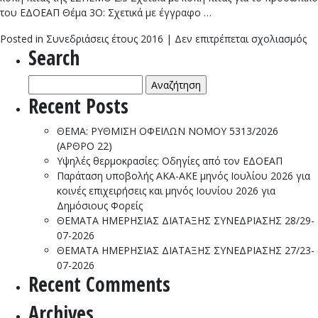
του ΕΔΟΕΑΠ Θέμα 3Ο: Σχετικά με έγγραφο …
στ
Posted in
Συνεδριάσεις έτους 2016
|
Δεν επιτρέπεται σχολιασμός
Search
Ημ
Δι
Αναζήτηση
τη
για:
Συ
Recent Posts
με
αρ
ΘΕΜΑ: ΡΥΘΜΙΣΗ ΟΦΕΙΛΩΝ ΝΟΜΟΥ 5313/2026
1/
(ΑΡΘΡΟ 22)
1-
Υψηλές θερμοκρασίες: Οδηγίες από τον ΕΔΟΕΑΠ
20
Παράταση υποβολής ΑΚΑ-ΑΚΕ μηνός Ιουλίου 2026 για
κοινές επιχειρήσεις και μηνός Ιουνίου 2026 για
Δημόσιους Φορείς
ΘΕΜΑΤΑ ΗΜΕΡΗΣΙΑΣ ΔΙΑΤΑΞΗΣ ΣΥΝΕΔΡΙΑΣΗΣ 28/29-
07-2026
ΘΕΜΑΤΑ ΗΜΕΡΗΣΙΑΣ ΔΙΑΤΑΞΗΣ ΣΥΝΕΔΡΙΑΣΗΣ 27/23-
07-2026
Recent Comments
Archives