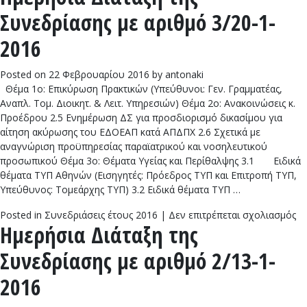
Δι
Συνεδρίασης με αριθμό 3/20-1-
τη
Συ
2016
με
αρ
Posted on
22 Φεβρουαρίου 2016
by
antonaki
4/
Θέμα 1ο: Επικύρωση Πρακτικών (Υπεύθυνοι: Γεν. Γραμματέας,
1-
Αναπλ. Τομ. Διοικητ. & Λειτ. Υπηρεσιών) Θέμα 2ο: Ανακοινώσεις κ.
20
Προέδρου 2.5 Ενημέρωση ΔΣ για προσδιορισμό δικασίμου για
αίτηση ακύρωσης του ΕΔΟΕΑΠ κατά ΑΠΔΠΧ 2.6 Σχετικά με
αναγνώριση προϋπηρεσίας παραϊατρικού και νοσηλευτικού
προσωπικού Θέμα 3ο: Θέματα Υγείας και Περίθαλψης 3.1 Ειδικά
θέματα ΤΥΠ Αθηνών (Εισηγητές: Πρόεδρος ΤΥΠ και Επιτροπή ΤΥΠ,
Υπεύθυνος: Τομεάρχης ΤΥΠ) 3.2 Ειδικά θέματα ΤΥΠ …
στ
Posted in
Συνεδριάσεις έτους 2016
|
Δεν επιτρέπεται σχολιασμός
Ημερήσια Διάταξη της
Ημ
Δι
Συνεδρίασης με αριθμό 2/13-1-
τη
Συ
2016
με
αρ