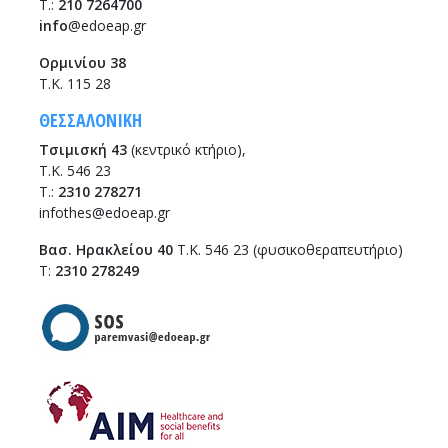
T.:
210 7264700
info
@edoeap.gr
Ορμινίου 38
Τ.Κ. 115 28
ΘΕΣΣΑΛΟΝΙΚΗ
Τσιμισκή 43
(κεντρικό κτήριο),
Τ.Κ. 546 23
T.:
2310 278271
infothes@edoeap.gr
Βασ. Ηρακλείου 40
Τ.Κ. 546 23 (φυσικοθεραπευτήριο)
Τ:
2310 278249