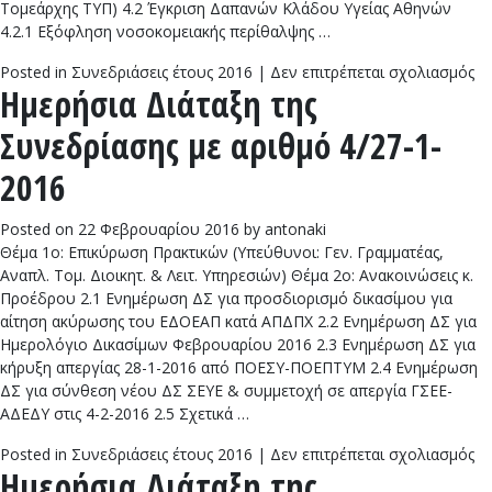
Τομεάρχης ΤΥΠ) 4.2 Έγκριση Δαπανών Κλάδου Υγείας Αθηνών
4.2.1 Εξόφληση νοσοκομειακής περίθαλψης …
στ
Posted in
Συνεδριάσεις έτους 2016
|
Δεν επιτρέπεται σχολιασμός
Ημερήσια Διάταξη της
Ημ
Δι
Συνεδρίασης με αριθμό 4/27-1-
τη
Συ
2016
με
αρ
Posted on
22 Φεβρουαρίου 2016
by
antonaki
5/
Θέμα 1ο: Επικύρωση Πρακτικών (Υπεύθυνοι: Γεν. Γραμματέας,
2-
Αναπλ. Τομ. Διοικητ. & Λειτ. Υπηρεσιών) Θέμα 2ο: Ανακοινώσεις κ.
20
Προέδρου 2.1 Ενημέρωση ΔΣ για προσδιορισμό δικασίμου για
αίτηση ακύρωσης του ΕΔΟΕΑΠ κατά ΑΠΔΠΧ 2.2 Ενημέρωση ΔΣ για
Ημερολόγιο Δικασίμων Φεβρουαρίου 2016 2.3 Ενημέρωση ΔΣ για
κήρυξη απεργίας 28-1-2016 από ΠΟΕΣΥ-ΠΟΕΠΤΥΜ 2.4 Ενημέρωση
ΔΣ για σύνθεση νέου ΔΣ ΣΕΥΕ & συμμετοχή σε απεργία ΓΣΕΕ-
ΑΔΕΔΥ στις 4-2-2016 2.5 Σχετικά …
στ
Posted in
Συνεδριάσεις έτους 2016
|
Δεν επιτρέπεται σχολιασμός
Ημερήσια Διάταξη της
Ημ