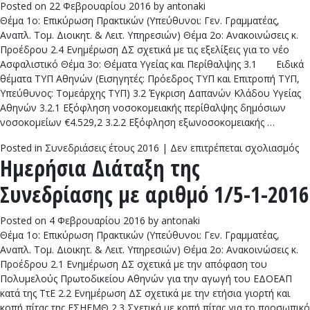
Posted on
22 Φεβρουαρίου 2016
by
antonaki
3/
Θέμα 1ο: Επικύρωση Πρακτικών (Υπεύθυνοι: Γεν. Γραμματέας,
1-
Αναπλ. Τομ. Διοικητ. & Λειτ. Υπηρεσιών) Θέμα 2ο: Ανακοινώσεις κ.
20
Προέδρου 2.4 Ενημέρωση ΔΣ σχετικά με τις εξελίξεις για το νέο
Ασφαλιστικό Θέμα 3ο: Θέματα Υγείας και Περίθαλψης 3.1 Ειδικά
θέματα ΤΥΠ Αθηνών (Εισηγητές: Πρόεδρος ΤΥΠ και Επιτροπή ΤΥΠ,
Υπεύθυνος: Τομεάρχης ΤΥΠ) 3.2 Έγκριση Δαπανών Κλάδου Υγείας
Αθηνών 3.2.1 Εξόφληση νοσοκομειακής περίθαλψης δημόσιων
νοσοκομείων €4.529,2 3.2.2 Εξόφληση εξωνοσοκομειακής …
στ
Posted in
Συνεδριάσεις έτους 2016
|
Δεν επιτρέπεται σχολιασμός
Ημερήσια Διάταξη της
Ημ
Δι
Συνεδρίασης με αριθμό 1/5-1-2016
τη
Συ
με
Posted on
4 Φεβρουαρίου 2016
by
antonaki
αρ
Θέμα 1ο: Επικύρωση Πρακτικών (Υπεύθυνοι: Γεν. Γραμματέας,
2/
Αναπλ. Τομ. Διοικητ. & Λειτ. Υπηρεσιών) Θέμα 2ο: Ανακοινώσεις κ.
1-
Προέδρου 2.1 Ενημέρωση ΔΣ σχετικά με την απόφαση του
20
Πολυμελούς Πρωτοδικείου Αθηνών για την αγωγή του ΕΔΟΕΑΠ
κατά της ΤτΕ 2.2 Ενημέρωση ΔΣ σχετικά με την ετήσια γιορτή και
κοπή πίτας της ΕΣΗΕΜΘ 2.3 Σχετικά με κοπή πίτας για το προσωπικό