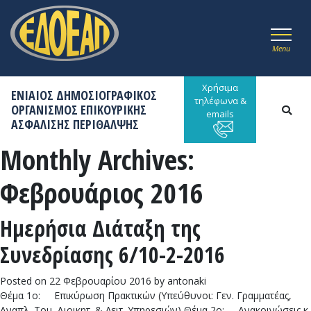
Menu
Χρήσιμα
ΕΝΙΑΙΟΣ ΔΗΜΟΣΙΟΓΡΑΦΙΚΟΣ
τηλέφωνα &
ΟΡΓΑΝΙΣΜΟΣ ΕΠΙΚΟΥΡΙΚΗΣ
emails
ΑΣΦΑΛΙΣΗΣ ΠΕΡΙΘΑΛΨΗΣ
Monthly Archives:
Φεβρουάριος 2016
Ημερήσια Διάταξη της
Συνεδρίασης 6/10-2-2016
Posted on
22 Φεβρουαρίου 2016
by
antonaki
Θέμα 1ο: Επικύρωση Πρακτικών (Υπεύθυνοι: Γεν. Γραμματέας,
Αναπλ. Τομ. Διοικητ. & Λειτ. Υπηρεσιών) Θέμα 2ο: Ανακοινώσεις κ.