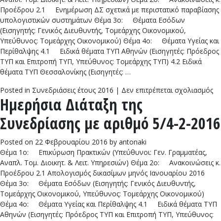
Προέδρου 2.1 Ενημέρωση ΔΣ σχετικά με περιστατικό παραβίασης
υπολογιστικών συστημάτων Θέμα 3ο: Θέματα Εσόδων
(Εισηγητής: Γενικός Διευθυντής, Τομεάρχης Οικονομικού,
Υπεύθυνος: Τομεάρχης Οικονομικού) Θέμα 4ο: Θέματα Υγείας και
Περίθαλψης 4.1 Ειδικά θέματα ΤΥΠ Αθηνών (Εισηγητές: Πρόεδρος
ΤΥΠ και Επιτροπή ΤΥΠ, Υπεύθυνος: Τομεάρχης ΤΥΠ) 4.2 Ειδικά
θέματα ΤΥΠ Θεσσαλονίκης (Εισηγητές: …
στ
Posted in
Συνεδριάσεις έτους 2016
|
Δεν επιτρέπεται σχολιασμός
Ημερήσια Διάταξη της
Ημ
Δι
Συνεδρίασης με αριθμό 5/4-2-2016
τη
Συ
6/
Posted on
22 Φεβρουαρίου 2016
by
antonaki
2-
Θέμα 1ο: Επικύρωση Πρακτικών (Υπεύθυνοι: Γεν. Γραμματέας,
20
Αναπλ. Τομ. Διοικητ. & Λειτ. Υπηρεσιών) Θέμα 2ο: Ανακοινώσεις κ.
Προέδρου 2.1 Απολογισμός δικασίμων μηνός Ιανουαρίου 2016
Θέμα 3ο: Θέματα Εσόδων (Εισηγητής: Γενικός Διευθυντής,
Τομεάρχης Οικονομικού, Υπεύθυνος: Τομεάρχης Οικονομικού)
Θέμα 4ο: Θέματα Υγείας και Περίθαλψης 4.1 Ειδικά θέματα ΤΥΠ
Αθηνών (Εισηγητές: Πρόεδρος ΤΥΠ και Επιτροπή ΤΥΠ, Υπεύθυνος: