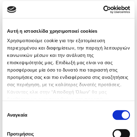
Μάιος 2016
Απρίλιος 2016
Μάρτιος 2016
Φεβρουάριος 2016
Ιανουάριος 2016
Αυτή η ιστοσελίδα χρησιμοποιεί cookies
Δεκέμβριος 2015
Χρησιμοποιούμε cookie για την εξατομίκευση
Νοέμβριος 2015
Οκτώβριος 2015
περιεχομένου και διαφημίσεων, την παροχή λειτουργιών
Σεπτέμβριος 2015
κοινωνικών μέσων και την ανάλυση της
Αύγουστος 2015
επισκεψιμότητάς μας. Επιδίωξή μας είναι να σας
Ιούλιος 2015
προσφέρουμε μία όσο το δυνατό πιο ταιριαστή στις
Ιούνιος 2015
προτιμήσεις σας και πιο ενδιαφέρουσα στις αναζητήσεις
Μάιος 2015
σας περιήγηση, με τις καλύτερες δυνατές προτάσεις.
Απρίλιος 2015
Κάνοντας κλικ στην “
Αποδοχή Όλων
” θα μας
Μάρτιος 2015
Φεβρουάριος 2015
βοηθήσετε να ανταποκριθούμε στα παραπάνω.
Ιανουάριος 2015
Μπορείτε επίσης να επεξεργαστείτε ποια cookies σας
Επιλογή
Δεκέμβριος 2014
ενδιαφέρουν και να επιλέξετε από τα παρακάτω με την
Αναγκαία
συγκατάθεσης
Νοέμβριος 2014
“
Αποδοχή επιλογών
”. Μπορείτε να ενημερωθείτε
Οκτώβριος 2014
σχετικά με τα cookies κάνοντας
κλικ εδώ
. Όπως και
Σεπτέμβριος 2014
Προτιμήσεις
στην “Προβολή λεπτομερειών”.