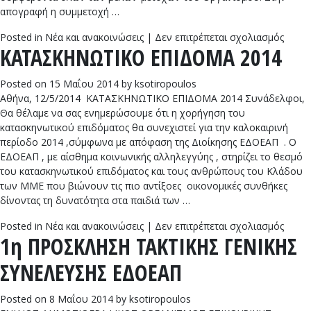
απογραφή η συμμετοχή …
στο
Posted in
Νέα και ανακοινώσεις
|
Δεν επιτρέπεται σχολιασμός
ΚΑΤΑΣΚΗΝΩΤΙΚΟ ΕΠΙΔΟΜΑ 2014
ΟΙ
ΑΠΟΦ
ΓΙΑ
Posted on
15 Μαΐου 2014
by
ksotiropoulos
ΤΟΝ
Αθήνα, 12/5/2014 ΚΑΤΑΣΚΗΝΩΤΙΚΟ ΕΠΙΔΟΜΑ 2014 Συνάδελφοι,
ΕΛΕΓ
Θα θέλαμε να σας ενημερώσουμε ότι η χορήγηση του
ΝΟΜΙ
κατασκηνωτικού επιδόματος θα συνεχιστεί για την καλοκαιρινή
ΚΑΤΑ
περίοδο 2014 ,σύμφωνα με απόφαση της Διοίκησης ΕΔΟΕΑΠ . Ο
ΤΩΝ
ΕΔΟΕΑΠ , με αίσθημα κοινωνικής αλληλεγγύης , στηρίζει το θεσμό
ΣΥΝΤ
του κατασκηνωτικού επιδόματος και τους ανθρώπους του Κλάδου
ΣΤΟΝ
των ΜΜΕ που βιώνουν τις πιο αντίξοες οικονομικές συνθήκες
ΕΔΟΕ
δίνοντας τη δυνατότητα στα παιδιά των …
στο
Posted in
Νέα και ανακοινώσεις
|
Δεν επιτρέπεται σχολιασμός
1η ΠΡΟΣΚΛΗΣΗ ΤΑΚΤΙΚΗΣ ΓΕΝΙΚΗΣ
ΚΑΤΑ
ΕΠΙΔ
ΣΥΝΕΛΕΥΣΗΣ ΕΔΟΕΑΠ
2014
Posted on
8 Μαΐου 2014
by
ksotiropoulos