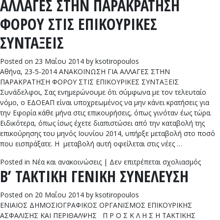
ΑΛΛΑΓΕΣ ΣΤΗΝ ΠΑΡΑΚΡΑΤΗΣΗ
Γ’
TAKT
ΦΟΡΟΥ ΣΤΙΣ ΕΠΙΚΟΥΡΙΚΕΣ
ΓΕΝΙ
ΣΥΝΕ
ΣΥΝΤΑΞΕΙΣ
Posted on
23 Μαΐου 2014
by
ksotiropoulos
Αθήνα, 23-5-2014 ΑΝΑΚΟΙΝΩΣΗ ΓΙΑ ΑΛΛΑΓΕΣ ΣΤΗΝ
ΠΑΡΑΚΡΑΤΗΣΗ ΦΟΡΟΥ ΣΤΙΣ ΕΠΙΚΟΥΡΙΚΕΣ ΣΥΝΤΑΞΕΙΣ
Συνάδελφοι, Σας ενημερώνουμε ότι σύμφωνα με τον τελευταίο
νόμο, ο ΕΔΟΕΑΠ είναι υποχρεωμένος να μην κάνει κρατήσεις για
την Εφορία κάθε μήνα στις επικουρήσεις, όπως γινόταν έως τώρα.
Ειδικότερα, όπως ίσως έχετε διαπιστώσει από την καταβολή της
επικούρησης του μηνός Ιουνίου 2014, υπήρξε μεταβολή στο ποσό
που εισπράξατε. Η μεταβολή αυτή οφείλεται στις νέες …
στο
Posted in
Νέα και ανακοινώσεις
|
Δεν επιτρέπεται σχολιασμός
B’ TAKTIKH ΓΕΝΙΚΗ ΣΥΝΕΛΕΥΣΗ
ΑΛΛΑ
ΣΤΗΝ
ΠΑΡΑ
Posted on
20 Μαΐου 2014
by
ksotiropoulos
ΦΟΡΟ
ΕΝΙΑΙΟΣ ΔΗΜΟΣΙΟΓΡΑΦΙΚΟΣ ΟΡΓΑΝΙΣΜΟΣ ΕΠΙΚΟΥΡΙΚΗΣ
ΣΤΙΣ
ΑΣΦΑΛΙΣΗΣ ΚΑΙ ΠΕΡΙΘΑΛΨΗΣ Π Ρ Ο Σ Κ Λ Η Σ Η ΤΑΚΤΙΚΗΣ