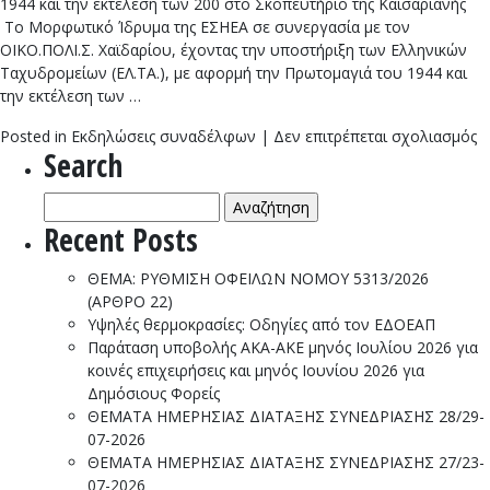
1944 και την εκτέλεση των 200 στο Σκοπευτήριο της Καισαριανής
Το Μορφωτικό Ίδρυμα της ΕΣΗΕΑ σε συνεργασία με τον
OIKO.ΠΟΛΙ.Σ. Χαϊδαρίου, έχοντας την υποστήριξη των Ελληνικών
Ταχυδρομείων (ΕΛ.ΤΑ.), με αφορμή την Πρωτομαγιά του 1944 και
την εκτέλεση των …
σ
Posted in
Εκδηλώσεις συναδέλφων
|
Δεν επιτρέπεται σχολιασμός
Search
Μ
Ι
Αναζήτηση
Τ
για:
Ε
Recent Posts
ΘΕΜΑ: ΡΥΘΜΙΣΗ ΟΦΕΙΛΩΝ ΝΟΜΟΥ 5313/2026
(ΑΡΘΡΟ 22)
Υψηλές θερμοκρασίες: Οδηγίες από τον ΕΔΟΕΑΠ
Παράταση υποβολής ΑΚΑ-ΑΚΕ μηνός Ιουλίου 2026 για
κοινές επιχειρήσεις και μηνός Ιουνίου 2026 για
Δημόσιους Φορείς
ΘΕΜΑΤΑ ΗΜΕΡΗΣΙΑΣ ΔΙΑΤΑΞΗΣ ΣΥΝΕΔΡΙΑΣΗΣ 28/29-
07-2026
ΘΕΜΑΤΑ ΗΜΕΡΗΣΙΑΣ ΔΙΑΤΑΞΗΣ ΣΥΝΕΔΡΙΑΣΗΣ 27/23-
07-2026