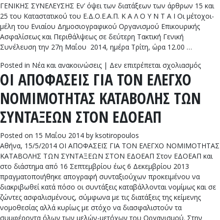
ΕΠΙΚ
ΓΕΝΙΚΗΣ ΣΥΝΕΛΕΥΣΗΣ Εν’ όψει των διατάξεων των άρθρων 15 και
ΣΥΝΤ
25 του Καταστατικού του Ε.Δ.Ο.Ε.Α.Π. Κ Α Λ Ο Υ Ν Τ Α Ι Οι μέτοχοι-
μέλη του Ενιαίου Δημοσιογραφικού Οργανισμού Επικουρικής
Ασφαλίσεως και Περιθάλψεως σε δεύτερη Τακτική Γενική
Συνέλευση την 27η Μαΐου 2014, ημέρα Τρίτη, ώρα 12.00 …
στο
Posted in
Νέα και ανακοινώσεις
|
Δεν επιτρέπεται σχολιασμός
ΟΙ ΑΠΟΦΑΣΕΙΣ ΓΙΑ ΤΟΝ ΕΛΕΓΧΟ
B’
TAKT
ΝΟΜΙΜΟΤΗΤΑΣ ΚΑΤΑΒΟΛΗΣ ΤΩΝ
ΓΕΝΙ
ΣΥΝΕ
ΣΥΝΤΑΞΕΩΝ ΣΤΟΝ ΕΔΟΕΑΠ
Posted on
15 Μαΐου 2014
by
ksotiropoulos
Αθήνα, 15/5/2014 ΟΙ ΑΠΟΦΑΣΕΙΣ ΓΙΑ ΤΟΝ ΕΛΕΓΧΟ ΝΟΜΙΜΟΤΗΤΑΣ
ΚΑΤΑΒΟΛΗΣ ΤΩΝ ΣΥΝΤΑΞΕΩΝ ΣΤΟΝ ΕΔΟΕΑΠ Στον ΕΔΟΕΑΠ και
στο διάστημα από 16 Σεπτεμβρίου έως 6 Δεκεμβρίου 2013
πραγματοποιήθηκε απογραφή συνταξιούχων προκειμένου να
διακριβωθεί κατά πόσο οι συντάξεις καταβάλλονται νομίμως και σε
ζώντες ασφαλισμένους, σύμφωνα με τις διατάξεις της κείμενης
νομοθεσίας αλλά κυρίως με στόχο να διασφαλιστούν τα
συμφέροντα όλων των μελών-μετόχων του Οργανισμού. Στην