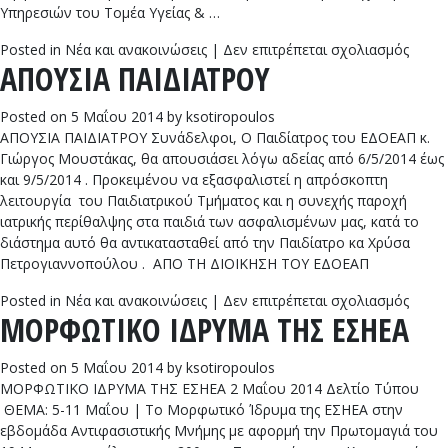
Υπηρεσιών του Τομέα Υγείας & …
στο
Posted in
Νέα και ανακοινώσεις
|
Δεν επιτρέπεται σχολιασμός
ΑΠΟΥΣΙΑ ΠΑΙΔΙΑΤΡΟΥ
ΝΕΟΙ
ΓΙΑΤΡ
ΕΝΤΑ
Posted on
5 Μαΐου 2014
by
ksotiropoulos
ΣΤΟ
ΑΠΟΥΣΙΑ ΠΑΙΔΙΑΤΡΟΥ Συνάδελφοι, Ο Παιδίατρος του ΕΔΟΕΑΠ κ.
ΔΥΝΑ
Γιώργος Μουστάκας, θα απουσιάσει λόγω αδείας από 6/5/2014 έως
ΤΟΥ
και 9/5/2014 . Προκειμένου να εξασφαλιστεί η απρόσκοπτη
ΕΔΟΕ
λειτουργία του Παιδιατρικού Τμήματος και η συνεχής παροχή
ιατρικής περίθαλψης στα παιδιά των ασφαλισμένων μας, κατά το
διάστημα αυτό θα αντικατασταθεί από την Παιδίατρο κα Χρύσα
Πετρογιαννοπούλου . ΑΠΟ ΤΗ ΔΙΟΙΚΗΣΗ ΤΟΥ ΕΔΟΕΑΠ
στο
Posted in
Νέα και ανακοινώσεις
|
Δεν επιτρέπεται σχολιασμός
ΜΟΡΦΩΤΙΚΟ ΙΔΡΥΜΑ ΤΗΣ ΕΣΗΕΑ
ΑΠΟΥ
ΠΑΙΔ
Posted on
5 Μαΐου 2014
by
ksotiropoulos
ΜΟΡΦΩΤΙΚΟ ΙΔΡΥΜΑ ΤΗΣ ΕΣΗΕΑ 2 Μαΐου 2014 Δελτίο Τύπου
ΘΕΜΑ: 5-11 Μαΐου | Το Μορφωτικό Ίδρυμα της ΕΣΗΕΑ στην
εβδομάδα Αντιφασιστικής Μνήμης με αφορμή την Πρωτομαγιά του