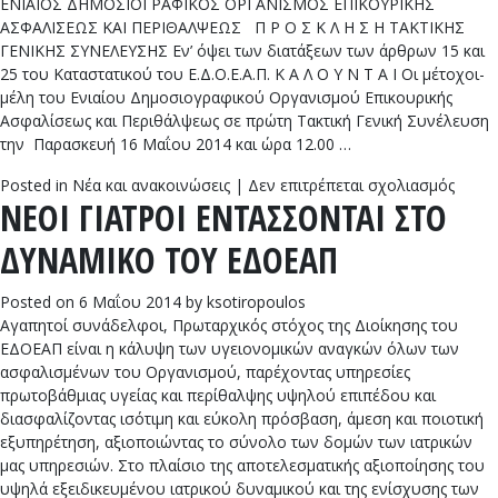
ΕΝΙΑΙΟΣ ΔΗΜΟΣΙΟΓΡΑΦΙΚΟΣ ΟΡΓΑΝΙΣΜΟΣ ΕΠΙΚΟΥΡΙΚΗΣ
ΑΣΦΑΛΙΣΕΩΣ ΚΑΙ ΠΕΡΙΘΑΛΨΕΩΣ Π Ρ Ο Σ Κ Λ Η Σ Η ΤΑΚΤΙΚΗΣ
ΓΕΝΙΚΗΣ ΣΥΝΕΛΕΥΣΗΣ Εν’ όψει των διατάξεων των άρθρων 15 και
25 του Καταστατικού του Ε.Δ.Ο.Ε.Α.Π. Κ Α Λ Ο Υ Ν Τ Α Ι Οι μέτοχοι-
μέλη του Ενιαίου Δημοσιογραφικού Οργανισμού Επικουρικής
Ασφαλίσεως και Περιθάλψεως σε πρώτη Τακτική Γενική Συνέλευση
την Παρασκευή 16 Μαΐου 2014 και ώρα 12.00 …
στο
Posted in
Νέα και ανακοινώσεις
|
Δεν επιτρέπεται σχολιασμός
ΝΕΟΙ ΓΙΑΤΡΟΙ ΕΝΤΑΣΣΟΝΤΑΙ ΣΤΟ
1η
ΠΡΟΣ
ΔΥΝΑΜΙΚΟ ΤΟΥ ΕΔΟΕΑΠ
ΤΑΚΤ
ΓΕΝΙ
ΣΥΝΕ
Posted on
6 Μαΐου 2014
by
ksotiropoulos
ΕΔΟΕ
Αγαπητοί συνάδελφοι, Πρωταρχικός στόχος της Διοίκησης του
ΕΔΟΕΑΠ είναι η κάλυψη των υγειονομικών αναγκών όλων των
ασφαλισμένων του Οργανισμού, παρέχοντας υπηρεσίες
πρωτοβάθμιας υγείας και περίθαλψης υψηλού επιπέδου και
διασφαλίζοντας ισότιμη και εύκολη πρόσβαση, άμεση και ποιοτική
εξυπηρέτηση, αξιοποιώντας το σύνολο των δομών των ιατρικών
μας υπηρεσιών. Στο πλαίσιο της αποτελεσματικής αξιοποίησης του
υψηλά εξειδικευμένου ιατρικού δυναμικού και της ενίσχυσης των