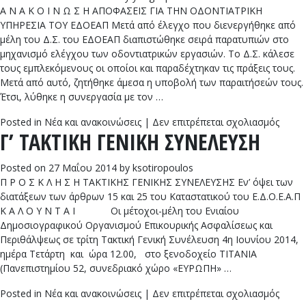
Α Ν Α Κ Ο Ι Ν Ω Σ Η ΑΠΟΦΑΣΕΙΣ ΓΙΑ ΤΗΝ ΟΔΟΝΤΙΑΤΡΙΚΗ
ΥΠΗΡΕΣΙΑ ΤΟΥ ΕΔΟΕΑΠ Μετά από έλεγχο που διενεργήθηκε από
μέλη του Δ.Σ. του ΕΔΟΕΑΠ διαπιστώθηκε σειρά παρατυπιών στο
μηχανισμό ελέγχου των οδοντιατρικών εργασιών. Το Δ.Σ. κάλεσε
τους εμπλεκόμενους οι οποίοι και παραδέχτηκαν τις πράξεις τους.
Μετά από αυτό, ζητήθηκε άμεσα η υποβολή των παραιτήσεών τους.
Έτσι, λύθηκε η συνεργασία με τον …
στο
Posted in
Νέα και ανακοινώσεις
|
Δεν επιτρέπεται σχολιασμός
Γ’ TAKTIKH ΓΕΝΙΚΗ ΣΥΝΕΛΕΥΣΗ
ΑΠΟΦ
ΓΙΑ
ΤΗΝ
Posted on
27 Μαΐου 2014
by
ksotiropoulos
ΟΔΟΝ
Π Ρ Ο Σ Κ Λ Η Σ Η ΤΑΚΤΙΚΗΣ ΓΕΝΙΚΗΣ ΣΥΝΕΛΕΥΣΗΣ Εν’ όψει των
ΥΠΗΡ
διατάξεων των άρθρων 15 και 25 του Καταστατικού του Ε.Δ.Ο.Ε.Α.Π
ΤΟΥ
Κ Α Λ Ο Υ Ν Τ Α Ι Οι μέτοχοι-μέλη του Ενιαίου
ΕΔΟΕ
Δημοσιογραφικού Οργανισμού Επικουρικής Ασφαλίσεως και
Περιθάλψεως σε τρίτη Τακτική Γενική Συνέλευση 4η Ιουνίου 2014,
ημέρα Τετάρτη και ώρα 12.00, στο ξενοδοχείο TITANIA
(Πανεπιστημίου 52, συνεδριακό χώρο «ΕΥΡΩΠΗ» …
στο
Posted in
Νέα και ανακοινώσεις
|
Δεν επιτρέπεται σχολιασμός