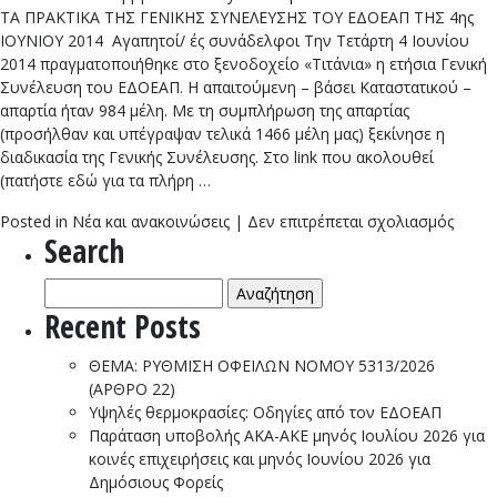
ΤΑ ΠΡΑΚΤΙΚΑ ΤΗΣ ΓΕΝΙΚΗΣ ΣΥΝΕΛΕΥΣΗΣ ΤΟΥ ΕΔΟΕΑΠ ΤΗΣ 4ης
ΙΟΥΝΙΟΥ 2014 Αγαπητοί/ ές συνάδελφοι Την Τετάρτη 4 Ιουνίου
2014 πραγματοποιήθηκε στο ξενοδοχείο «Τιτάνια» η ετήσια Γενική
Συνέλευση του ΕΔΟΕΑΠ. Η απαιτούμενη – βάσει Καταστατικού –
απαρτία ήταν 984 μέλη. Με τη συμπλήρωση της απαρτίας
(προσήλθαν και υπέγραψαν τελικά 1466 μέλη μας) ξεκίνησε η
διαδικασία της Γενικής Συνέλευσης. Στο link που ακολουθεί
(πατήστε εδώ για τα πλήρη …
στο
Posted in
Νέα και ανακοινώσεις
|
Δεν επιτρέπεται σχολιασμός
Search
ΤΑ
ΠΡΑΚ
Αναζήτηση
ΤΗΣ
για:
ΓΕΝΙ
Recent Posts
ΣΥΝΕ
ΤΟΥ
ΘΕΜΑ: ΡΥΘΜΙΣΗ ΟΦΕΙΛΩΝ ΝΟΜΟΥ 5313/2026
ΕΔΟΕ
(ΑΡΘΡΟ 22)
ΤΗΣ
Υψηλές θερμοκρασίες: Οδηγίες από τον ΕΔΟΕΑΠ
4ης
Παράταση υποβολής ΑΚΑ-ΑΚΕ μηνός Ιουλίου 2026 για
ΙΟΥΝ
κοινές επιχειρήσεις και μηνός Ιουνίου 2026 για
2014
Δημόσιους Φορείς