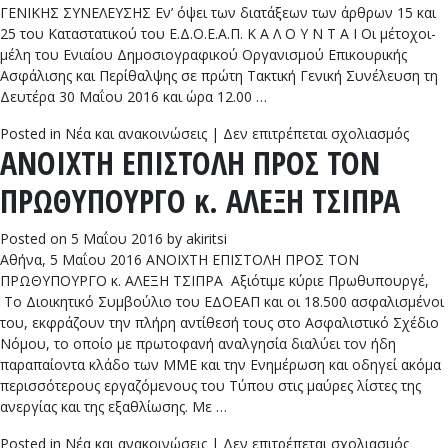
ΓΕΝΙΚΗΣ ΣΥΝΕΛΕΥΣΗΣ Εν’ όψει των διατάξεων των άρθρων 15 και
25 του Καταστατικού του Ε.Δ.Ο.Ε.Α.Π. Κ Α Λ Ο Υ Ν Τ Α Ι Οι μέτοχοι-
μέλη του Ενιαίου Δημοσιογραφικού Οργανισμού Επικουρικής
Ασφάλισης και Περίθαλψης σε πρώτη Τακτική Γενική Συνέλευση τη
Δευτέρα 30 Μαΐου 2016 και ώρα 12.00 …
στο
Posted in
Νέα και ανακοινώσεις
|
Δεν επιτρέπεται σχολιασμός
ΑΝΟΙΧΤΗ ΕΠΙΣΤΟΛΗ ΠΡΟΣ ΤΟΝ
ΠΡΟΣ
Α΄ΤΑΚ
ΠΡΩΘΥΠΟΥΡΓΟ κ. ΑΛΕΞΗ ΤΣΙΠΡΑ
ΓΕΝΙ
ΣΥΝΕ
ΕΔΟΕ
Posted on
5 Μαΐου 2016
by
akiritsi
Αθήνα, 5 Μαΐου 2016 ΑΝΟΙΧΤΗ ΕΠΙΣΤΟΛΗ ΠΡΟΣ ΤΟΝ
ΠΡΩΘΥΠΟΥΡΓΟ κ. ΑΛΕΞΗ ΤΣΙΠΡΑ Αξιότιμε κύριε Πρωθυπουργέ,
Το Διοικητικό Συμβούλιο του ΕΔΟΕΑΠ και οι 18.500 ασφαλισμένοι
του, εκφράζουν την πλήρη αντίθεσή τους στο Ασφαλιστικό Σχέδιο
Νόμου, το οποίο με πρωτοφανή αναλγησία διαλύει τον ήδη
παραπαίοντα κλάδο των ΜΜΕ και την Ενημέρωση και οδηγεί ακόμα
περισσότερους εργαζόμενους του Τύπου στις μαύρες λίστες της
ανεργίας και της εξαθλίωσης. Με …
στο
Posted in
Νέα και ανακοινώσεις
|
Δεν επιτρέπεται σχολιασμός