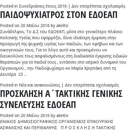
στ
Posted in
Συνεδριάσεις έτους 2016
|
Δεν επιτρέπεται σχολιασμός
ΠΑΙΔΟΨΥΧΙΑΤΡΟΣ ΣΤΟΝ ΕΔΟΕΑΠ
Ημ
Δι
τη
Posted on
20 Μαΐου 2016
by
akiritsi
Συ
Συνάδελφοι, Το Δ.Σ του ΕΔΟΕΑΠ, μέσα στο γενικότερο πλαίσιο
με
πολιτικής Υγείας που εφαρμόζει, δίνει ιδιαίτερη έμφαση στην
αρ
προαγωγή της ψυχικής υγείας των παιδιών, των εφήβων και των
15
οικογενειών τους. Για το λόγο αυτό και προκειμένου να
3-
διευκολύνει τους ασφαλισμένους στη διαδικασία έγκρισης ειδικών
20
θεραπειών για τα παιδιά τους , εντάσσει στο ιατρικό δυναμικό του
Οργανισμού , την Παιδοψυχίατρο κα Μαρία Χρηστάκη από τη
Δευτέρα 23 …
στο
Posted in
Νέα και ανακοινώσεις
|
Δεν επιτρέπεται σχολιασμός
ΠΡΟΣΚΛΗΣΗ Α΄ΤΑΚΤΙΚΗΣ ΓΕΝΙΚΗΣ
ΠΑΙΔ
ΣΤΟΝ
ΣΥΝΕΛΕΥΣΗΣ ΕΔΟΕΑΠ
ΕΔΟΕ
Posted on
20 Μαΐου 2016
by
akiritsi
ΕΝΙΑΙΟΣ ΔΗΜΟΣΙΟΓΡΑΦΙΚΟΣ ΟΡΓΑΝΙΣΜΟΣ ΕΠΙΚΟΥΡΙΚΗΣ
ΑΣΦΑΛΙΣΗΣ ΚΑΙ ΠΕΡΙΘΑΛΨΗΣ Π Ρ Ο Σ Κ Λ Η Σ Η ΤΑΚΤΙΚΗΣ