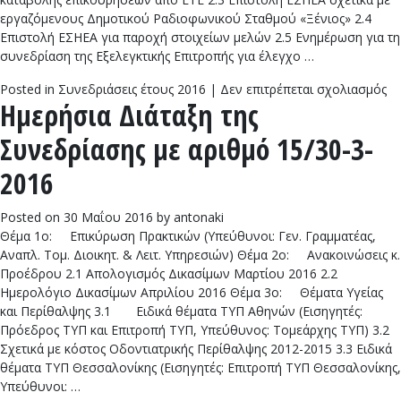
εργαζόμενους Δημοτικού Ραδιοφωνικού Σταθμού «Ξένιος» 2.4
Επιστολή ΕΣΗΕΑ για παροχή στοιχείων μελών 2.5 Ενημέρωση για τη
συνεδρίαση της Εξελεγκτικής Επιτροπής για έλεγχο …
στ
Posted in
Συνεδριάσεις έτους 2016
|
Δεν επιτρέπεται σχολιασμός
Ημερήσια Διάταξη της
Ημ
Δι
Συνεδρίασης με αριθμό 15/30-3-
τη
Συ
2016
με
αρ
Posted on
30 Μαΐου 2016
by
antonaki
16
Θέμα 1ο: Επικύρωση Πρακτικών (Υπεύθυνοι: Γεν. Γραμματέας,
4-
Αναπλ. Τομ. Διοικητ. & Λειτ. Υπηρεσιών) Θέμα 2ο: Ανακοινώσεις κ.
20
Προέδρου 2.1 Απολογισμός Δικασίμων Μαρτίου 2016 2.2
Ημερολόγιο Δικασίμων Απριλίου 2016 Θέμα 3ο: Θέματα Υγείας
και Περίθαλψης 3.1 Ειδικά θέματα ΤΥΠ Αθηνών (Εισηγητές:
Πρόεδρος ΤΥΠ και Επιτροπή ΤΥΠ, Υπεύθυνος: Τομεάρχης ΤΥΠ) 3.2
Σχετικά με κόστος Οδοντιατρικής Περίθαλψης 2012-2015 3.3 Ειδικά
θέματα ΤΥΠ Θεσσαλονίκης (Εισηγητές: Επιτροπή ΤΥΠ Θεσσαλονίκης,
Υπεύθυνοι: …