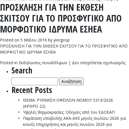
ΠΡΟΣΚΛΗΣΗ ΓΙΑ ΤΗΝ ΕΚΘΕΣΗ
ΑΝΟΙ
ΕΠΙΣ
ΣΚΙΤΣΟΥ ΓΙΑ ΤΟ ΠΡΟΣΦΥΓΙΚΟ ΑΠΟ
ΠΡΟΣ
ΤΟΝ
ΜΟΡΦΩΤΙΚΟ ΙΔΡΥΜΑ ΕΣΗΕΑ
ΠΡΩΘ
κ.
Posted on
5 Μαΐου 2016
by
yiorgosp
ΑΛΕΞ
ΠΡΟΣΚΛΗΣΗ ΓΙΑ ΤΗΝ ΕΚΘΕΣΗ ΣΚΙΤΣΟΥ ΓΙΑ ΤΟ ΠΡΟΣΦΥΓΙΚΟ ΑΠΟ
ΤΣΙΠ
ΜΟΡΦΩΤΙΚΟ ΙΔΡΥΜΑ ΕΣΗΕΑ
σ
Posted in
Εκδηλώσεις συναδέλφων
|
Δεν επιτρέπεται σχολιασμός
Search
Π
Γ
Αναζήτηση
Τ
για:
Ε
Recent Posts
Σ
Γ
ΘΕΜΑ: ΡΥΘΜΙΣΗ ΟΦΕΙΛΩΝ ΝΟΜΟΥ 5313/2026
Τ
(ΑΡΘΡΟ 22)
Π
Υψηλές θερμοκρασίες: Οδηγίες από τον ΕΔΟΕΑΠ
Α
Παράταση υποβολής ΑΚΑ-ΑΚΕ μηνός Ιουλίου 2026 για
Μ
κοινές επιχειρήσεις και μηνός Ιουνίου 2026 για
Ι