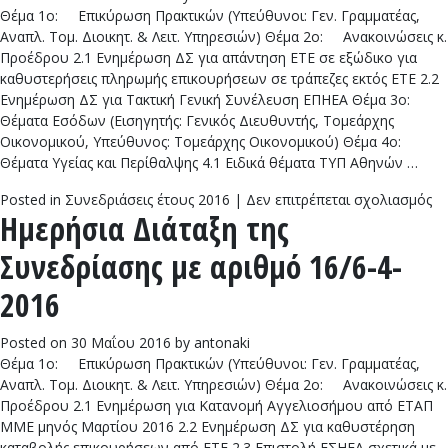
Θέμα 1ο: Επικύρωση Πρακτικών (Υπεύθυνοι: Γεν. Γραμματέας,
Αναπλ. Τομ. Διοικητ. & Λειτ. Υπηρεσιών) Θέμα 2ο: Ανακοινώσεις κ.
Προέδρου 2.1 Ενημέρωση ΔΣ για απάντηση ΕΤΕ σε εξώδικο για
καθυστερήσεις πληρωμής επικουρήσεων σε τράπεζες εκτός ΕΤΕ 2.2
Ενημέρωση ΔΣ για Τακτική Γενική Συνέλευση ΕΠΗΕΑ Θέμα 3ο:
Θέματα Εσόδων (Εισηγητής: Γενικός Διευθυντής, Τομεάρχης
Οικονομικού, Υπεύθυνος: Τομεάρχης Οικονομικού) Θέμα 4ο:
Θέματα Υγείας και Περίθαλψης 4.1 Ειδικά θέματα ΤΥΠ Αθηνών …
στ
Posted in
Συνεδριάσεις έτους 2016
|
Δεν επιτρέπεται σχολιασμός
Ημερήσια Διάταξη της
Ημ
Δι
Συνεδρίασης με αριθμό 16/6-4-
τη
Συ
2016
με
αρ
Posted on
30 Μαΐου 2016
by
antonaki
17
Θέμα 1ο: Επικύρωση Πρακτικών (Υπεύθυνοι: Γεν. Γραμματέας,
4-
Αναπλ. Τομ. Διοικητ. & Λειτ. Υπηρεσιών) Θέμα 2ο: Ανακοινώσεις κ.
20
Προέδρου 2.1 Ενημέρωση για Κατανομή Αγγελιοσήμου από ΕΤΑΠ
ΜΜΕ μηνός Μαρτίου 2016 2.2 Ενημέρωση ΔΣ για καθυστέρηση
καταβολής επικουρήσεων από ΕΤΕ 2.3 Επιστολή ΕΣΗΕΑ σχετικά με