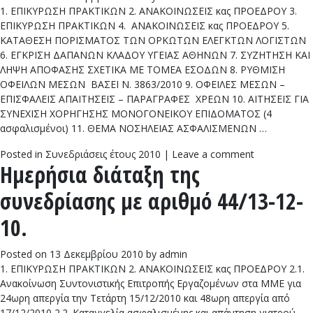
1. ΕΠΙΚΥΡΩΣΗ ΠΡΑΚΤΙΚΩΝ 2. ΑΝΑΚΟΙΝΩΣΕΙΣ κας ΠΡΟΕΔΡΟΥ 3.
ΕΠΙΚΥΡΩΣΗ ΠΡΑΚΤΙΚΩΝ 4. ΑΝΑΚΟΙΝΩΣΕΙΣ κας ΠΡΟΕΔΡΟΥ 5.
ΚΑΤΑΘΕΣΗ ΠΟΡΙΣΜΑΤΟΣ ΤΩΝ ΟΡΚΩΤΩΝ ΕΛΕΓΚΤΩΝ ΛΟΓΙΣΤΩΝ
6. ΕΓΚΡΙΣΗ ΔΑΠΑΝΩΝ ΚΛΑΔΟΥ ΥΓΕΙΑΣ ΑΘΗΝΩΝ 7. ΣΥΖΗΤΗΣΗ ΚΑΙ
ΛΗΨΗ ΑΠΟΦΑΣΗΣ ΣΧΕΤΙΚΑ ΜΕ ΤΟΜΕΑ ΕΣΟΔΩΝ 8. ΡΥΘΜΙΣΗ
ΟΦΕΙΛΩΝ ΜΕΣΩΝ ΒΑΣΕΙ Ν. 3863/2010 9. ΟΦΕΙΛΕΣ ΜΕΣΩΝ –
ΕΠΙΣΦΑΛΕΙΣ ΑΠΑΙΤΗΣΕΙΣ – ΠΑΡΑΓΡΑΦΕΣ ΧΡΕΩΝ 10. ΑΙΤΗΣΕΙΣ ΓΙΑ
ΣΥΝΕΧΙΣΗ ΧΟΡΗΓΗΣΗΣ ΜΟΝΟΓΟΝΕΙΚΟΥ ΕΠΙΔΟΜΑΤΟΣ (4
ασφαλισμένοι) 11. ΘΕΜΑ ΝΟΣΗΛΕΙΑΣ ΑΣΦΑΛΙΣΜΕΝΩΝ …
Posted in
Συνεδριάσεις έτους 2010
|
Leave a comment
Ημερήσια διάταξη της
συνεδρίασης με αριθμό 44/13-12-
10.
Posted on
13 Δεκεμβρίου 2010
by
admin
1. ΕΠΙΚΥΡΩΣΗ ΠΡΑΚΤΙΚΩΝ 2. ΑΝΑΚΟΙΝΩΣΕΙΣ κας ΠΡΟΕΔΡΟΥ 2.1.
Ανακοίνωση Συντονιστικής Επιτροπής Εργαζομένων στα ΜΜΕ για
24ωρη απεργία την Τετάρτη 15/12/2010 και 48ωρη απεργία από
17/12/2010 2.2. Καταγγελία ασφαλισμένης και απάντηση γιατρού