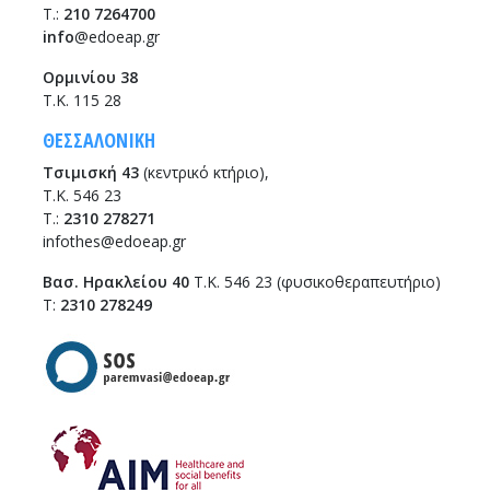
T.:
210 7264700
info
@edoeap.gr
Ορμινίου 38
Τ.Κ. 115 28
ΘΕΣΣΑΛΟΝΙΚΗ
Τσιμισκή 43
(κεντρικό κτήριο),
Τ.Κ. 546 23
T.:
2310 278271
infothes@edoeap.gr
Βασ. Ηρακλείου 40
Τ.Κ. 546 23 (φυσικοθεραπευτήριο)
Τ:
2310 278249