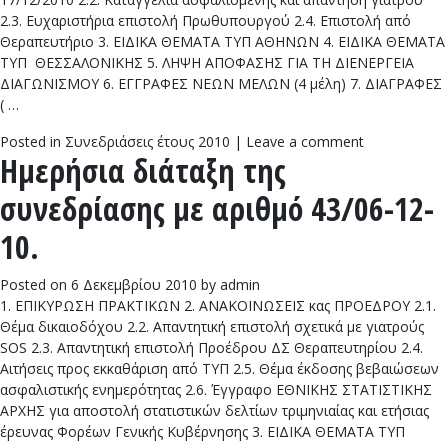
2.3. Ευχαριστήρια επιστολή Πρωθυπουργού 2.4. Επιστολή από
Θεραπευτήριο 3. ΕΙΔΙΚΑ ΘΕΜΑΤΑ ΤΥΠ ΑΘΗΝΩΝ 4. ΕΙΔΙΚΑ ΘΕΜΑΤΑ
ΤΥΠ ΘΕΣΣΑΛΟΝΙΚΗΣ 5. ΛΗΨΗ ΑΠΟΦΑΣΗΣ ΓΙΑ ΤΗ ΔΙΕΝΕΡΓΕΙΑ
ΔΙΑΓΩΝΙΣΜΟΥ 6. ΕΓΓΡΑΦΕΣ ΝΕΩΝ ΜΕΛΩΝ (4 μέλη) 7. ΔΙΑΓΡΑΦΕΣ
( …
Posted in
Συνεδριάσεις έτους 2010
|
Leave a comment
Ημερήσια διάταξη της
συνεδρίασης με αριθμό 43/06-12-
10.
Posted on
6 Δεκεμβρίου 2010
by
admin
1. ΕΠΙΚΥΡΩΣΗ ΠΡΑΚΤΙΚΩΝ 2. ΑΝΑΚΟΙΝΩΣΕΙΣ κας ΠΡΟΕΔΡΟΥ 2.1.
Θέμα δικαιοδόχου 2.2. Απαντητική επιστολή σχετικά με γιατρούς
SOS 2.3. Απαντητική επιστολή Προέδρου ΔΣ Θεραπευτηρίου 2.4.
Αιτήσεις προς εκκαθάριση από ΤΥΠ 2.5. Θέμα έκδοσης βεβαιώσεων
ασφαλιστικής ενημερότητας 2.6. Έγγραφο ΕΘΝΙΚΗΣ ΣΤΑΤΙΣΤΙΚΗΣ
ΑΡΧΗΣ για αποστολή στατιστικών δελτίων τριμηνιαίας και ετήσιας
έρευνας Φορέων Γενικής Κυβέρνησης 3. ΕΙΔΙΚΑ ΘΕΜΑΤΑ ΤΥΠ