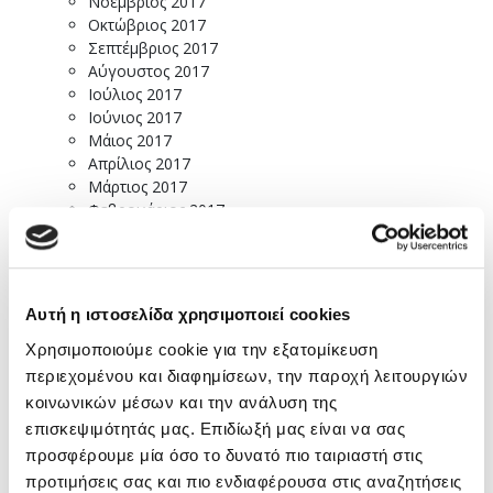
Νοέμβριος 2017
Οκτώβριος 2017
Σεπτέμβριος 2017
Αύγουστος 2017
Ιούλιος 2017
Ιούνιος 2017
Μάιος 2017
Απρίλιος 2017
Μάρτιος 2017
Φεβρουάριος 2017
Ιανουάριος 2017
Δεκέμβριος 2016
Νοέμβριος 2016
Οκτώβριος 2016
Αυτή η ιστοσελίδα χρησιμοποιεί cookies
Σεπτέμβριος 2016
Αύγουστος 2016
Χρησιμοποιούμε cookie για την εξατομίκευση
Ιούλιος 2016
περιεχομένου και διαφημίσεων, την παροχή λειτουργιών
Ιούνιος 2016
κοινωνικών μέσων και την ανάλυση της
Μάιος 2016
επισκεψιμότητάς μας. Επιδίωξή μας είναι να σας
Απρίλιος 2016
προσφέρουμε μία όσο το δυνατό πιο ταιριαστή στις
Μάρτιος 2016
προτιμήσεις σας και πιο ενδιαφέρουσα στις αναζητήσεις
Φεβρουάριος 2016