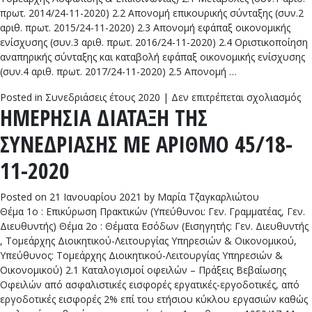
πρωτ. 2014/24-11-2020) 2.2 Απονομή επικουρικής σύνταξης (συν.2
αριθ. πρωτ. 2015/24-11-2020) 2.3 Απονομή εφάπαξ οικονομικής
ενίσχυσης (συν.3 αριθ. πρωτ. 2016/24-11-2020) 2.4 Οριστικοποίηση
αναπηρικής σύνταξης και καταβολή εφάπαξ οικονομικής ενίσχυσης
(συν.4 αριθ. πρωτ. 2017/24-11-2020) 2.5 Απονομή …
στ
Posted in
Συνεδριάσεις έτους 2020
|
Δεν επιτρέπεται σχολιασμός
ΗΜΕΡΗΣΙΑ ΔΙΑΤΑΞΗ ΤΗΣ
Η
Δ
ΣΥΝΕΔΡΙΑΣΗΣ ΜΕ ΑΡΙΘΜΟ 45/18-
Τ
Σ
11-2020
Μ
Α
Posted on
21 Ιανουαρίου 2021
by
Μαρία Τζαγκαρλιώτου
46
Θέμα 1ο : Επικύρωση Πρακτικών (Υπεύθυνοι: Γεν. Γραμματέας, Γεν.
11
Διευθυντής) Θέμα 2ο : Θέματα Εσόδων (Εισηγητής: Γεν. Διευθυντής
20
, Τομεάρχης Διοικητικού-Λειτουργίας Υπηρεσιών & Οικονομικού,
Υπεύθυνος: Τομεάρχης Διοικητικού-Λειτουργίας Υπηρεσιών &
Οικονομικού) 2.1 Καταλογισμοί οφειλών – Πράξεις Βεβαίωσης
Οφειλών από ασφαλιστικές εισφορές εργατικές-εργοδοτικές, από
εργοδοτικές εισφορές 2% επί του ετήσιου κύκλου εργασιών καθώς