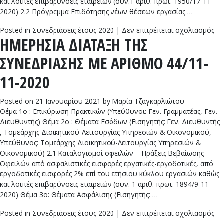
και λοιπές επιβαρύνσεις εταιρειών (συν.1 αριθ. πρωτ. 1950/17-11-
2020) 2.2 Πρόγραμμα Επιδότησης νέων θέσεων εργασίας …
στ
Posted in
Συνεδριάσεις έτους 2020
|
Δεν επιτρέπεται σχολιασμός
ΗΜΕΡΗΣΙΑ ΔΙΑΤΑΞΗ ΤΗΣ
Η
Δ
ΣΥΝΕΔΡΙΑΣΗΣ ΜΕ ΑΡΙΘΜΟ 44/11-
Τ
Σ
11-2020
Μ
Α
Posted on
21 Ιανουαρίου 2021
by
Μαρία Τζαγκαρλιώτου
45
Θέμα 1ο : Επικύρωση Πρακτικών (Υπεύθυνοι: Γεν. Γραμματέας, Γεν.
11
Διευθυντής) Θέμα 2ο : Θέματα Εσόδων (Εισηγητής: Γεν. Διευθυντής
20
, Τομεάρχης Διοικητικού-Λειτουργίας Υπηρεσιών & Οικονομικού,
Υπεύθυνος: Τομεάρχης Διοικητικού-Λειτουργίας Υπηρεσιών &
Οικονομικού) 2.1 Καταλογισμοί οφειλών – Πράξεις Βεβαίωσης
Οφειλών από ασφαλιστικές εισφορές εργατικές-εργοδοτικές, από
εργοδοτικές εισφορές 2% επί του ετήσιου κύκλου εργασιών καθώς
και λοιπές επιβαρύνσεις εταιρειών (συν. 1 αριθ. πρωτ. 1894/9-11-
2020) Θέμα 3ο: Θέματα Ασφάλισης (Εισηγητής: …
στ
Posted in
Συνεδριάσεις έτους 2020
|
Δεν επιτρέπεται σχολιασμός