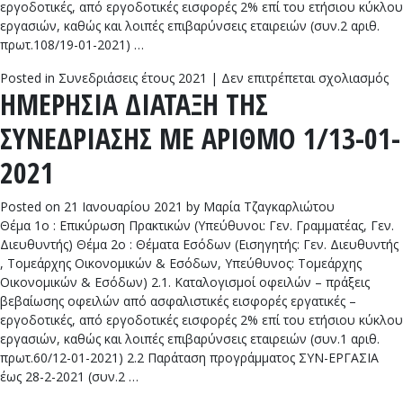
εργοδοτικές, από εργοδοτικές εισφορές 2% επί του ετήσιου κύκλου
εργασιών, καθώς και λοιπές επιβαρύνσεις εταιρειών (συν.2 αριθ.
πρωτ.108/19-01-2021) …
στ
Posted in
Συνεδριάσεις έτους 2021
|
Δεν επιτρέπεται σχολιασμός
ΗΜΕΡΗΣΙΑ ΔΙΑΤΑΞΗ ΤΗΣ
Η
Δ
ΣΥΝΕΔΡΙΑΣΗΣ ΜΕ ΑΡΙΘΜΟ 1/13-01-
Τ
Σ
2021
Μ
Α
Posted on
21 Ιανουαρίου 2021
by
Μαρία Τζαγκαρλιώτου
2/
Θέμα 1ο : Επικύρωση Πρακτικών (Υπεύθυνοι: Γεν. Γραμματέας, Γεν.
01
Διευθυντής) Θέμα 2ο : Θέματα Εσόδων (Εισηγητής: Γεν. Διευθυντής
20
, Τομεάρχης Οικονομικών & Εσόδων, Υπεύθυνος: Τομεάρχης
Οικονομικών & Εσόδων) 2.1. Καταλογισμοί οφειλών – πράξεις
βεβαίωσης οφειλών από ασφαλιστικές εισφορές εργατικές –
εργοδοτικές, από εργοδοτικές εισφορές 2% επί του ετήσιου κύκλου
εργασιών, καθώς και λοιπές επιβαρύνσεις εταιρειών (συν.1 αριθ.
πρωτ.60/12-01-2021) 2.2 Παράταση προγράμματος ΣΥΝ-ΕΡΓΑΣΙΑ
έως 28-2-2021 (συν.2 …