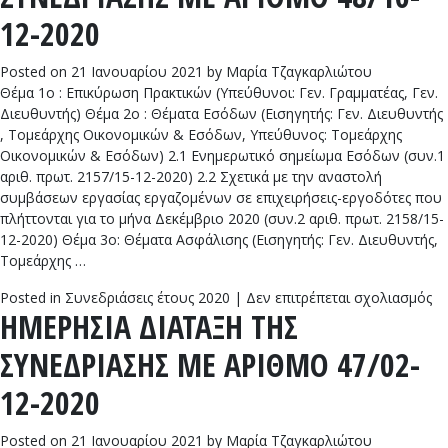
Σ
12-2020
Μ
Α
Posted on
21 Ιανουαρίου 2021
by
Μαρία Τζαγκαρλιώτου
49
Θέμα 1ο : Επικύρωση Πρακτικών (Υπεύθυνοι: Γεν. Γραμματέας, Γεν.
12
Διευθυντής) Θέμα 2ο : Θέματα Εσόδων (Εισηγητής: Γεν. Διευθυντής
20
, Τομεάρχης Οικονομικών & Εσόδων, Υπεύθυνος: Τομεάρχης
Οικονομικών & Εσόδων) 2.1 Ενημερωτικό σημείωμα Εσόδων (συν.1
αριθ. πρωτ. 2157/15-12-2020) 2.2 Σχετικά με την αναστολή
συμβάσεων εργασίας εργαζομένων σε επιχειρήσεις-εργοδότες που
πλήττονται για το μήνα Δεκέμβριο 2020 (συν.2 αριθ. πρωτ. 2158/15-
12-2020) Θέμα 3ο: Θέματα Ασφάλισης (Εισηγητής: Γεν. Διευθυντής,
Τομεάρχης …
στ
Posted in
Συνεδριάσεις έτους 2020
|
Δεν επιτρέπεται σχολιασμός
ΗΜΕΡΗΣΙΑ ΔΙΑΤΑΞΗ ΤΗΣ
Η
Δ
ΣΥΝΕΔΡΙΑΣΗΣ ΜΕ ΑΡΙΘΜΟ 47/02-
Τ
Σ
12-2020
Μ
Α
Posted on
21 Ιανουαρίου 2021
by
Μαρία Τζαγκαρλιώτου
48