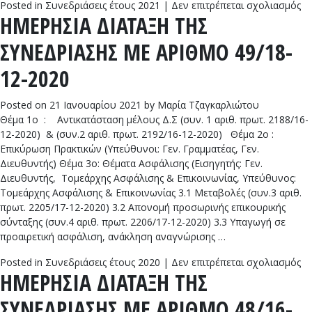
στ
Posted in
Συνεδριάσεις έτους 2021
|
Δεν επιτρέπεται σχολιασμός
ΗΜΕΡΗΣΙΑ ΔΙΑΤΑΞΗ ΤΗΣ
Η
Δ
ΣΥΝΕΔΡΙΑΣΗΣ ΜΕ ΑΡΙΘΜΟ 49/18-
Τ
Σ
12-2020
Μ
Α
Posted on
21 Ιανουαρίου 2021
by
Μαρία Τζαγκαρλιώτου
1/
Θέμα 1ο : Αντικατάσταση μέλους Δ.Σ (συν. 1 αριθ. πρωτ. 2188/16-
01
12-2020) & (συν.2 αριθ. πρωτ. 2192/16-12-2020) Θέμα 2ο :
20
Επικύρωση Πρακτικών (Υπεύθυνοι: Γεν. Γραμματέας, Γεν.
Διευθυντής) Θέμα 3ο: Θέματα Ασφάλισης (Εισηγητής: Γεν.
Διευθυντής, Τομεάρχης Ασφάλισης & Επικοινωνίας, Υπεύθυνος:
Τομεάρχης Ασφάλισης & Επικοινωνίας 3.1 Μεταβολές (συν.3 αριθ.
πρωτ. 2205/17-12-2020) 3.2 Απονομή προσωρινής επικουρικής
σύνταξης (συν.4 αριθ. πρωτ. 2206/17-12-2020) 3.3 Υπαγωγή σε
προαιρετική ασφάλιση, ανάκληση αναγνώρισης …
στ
Posted in
Συνεδριάσεις έτους 2020
|
Δεν επιτρέπεται σχολιασμός
ΗΜΕΡΗΣΙΑ ΔΙΑΤΑΞΗ ΤΗΣ
Η
Δ
ΣΥΝΕΔΡΙΑΣΗΣ ΜΕ ΑΡΙΘΜΟ 48/16-
Τ