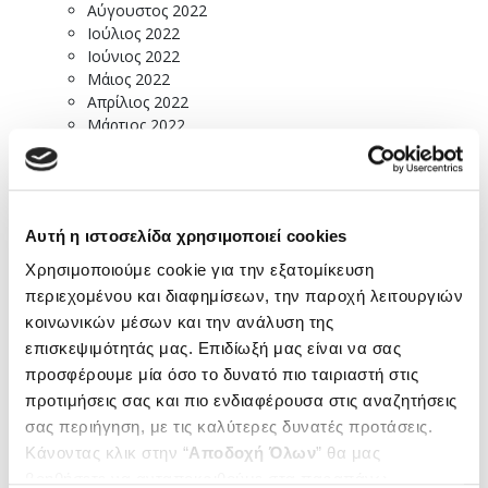
Αύγουστος 2022
Ιούλιος 2022
Ιούνιος 2022
Μάιος 2022
Απρίλιος 2022
Μάρτιος 2022
Φεβρουάριος 2022
Ιανουάριος 2022
Δεκέμβριος 2021
Νοέμβριος 2021
Αυτή η ιστοσελίδα χρησιμοποιεί cookies
Οκτώβριος 2021
Σεπτέμβριος 2021
Χρησιμοποιούμε cookie για την εξατομίκευση
Αύγουστος 2021
περιεχομένου και διαφημίσεων, την παροχή λειτουργιών
Ιούλιος 2021
κοινωνικών μέσων και την ανάλυση της
Ιούνιος 2021
επισκεψιμότητάς μας. Επιδίωξή μας είναι να σας
Μάιος 2021
προσφέρουμε μία όσο το δυνατό πιο ταιριαστή στις
Απρίλιος 2021
Μάρτιος 2021
προτιμήσεις σας και πιο ενδιαφέρουσα στις αναζητήσεις
Φεβρουάριος 2021
σας περιήγηση, με τις καλύτερες δυνατές προτάσεις.
Ιανουάριος 2021
Κάνοντας κλικ στην “
Αποδοχή Όλων
” θα μας
Δεκέμβριος 2020
βοηθήσετε να ανταποκριθούμε στα παραπάνω.