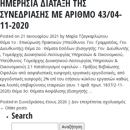
ΗΜΕΡΗΣΙΑ ΔΙΑΤΑΞΗ ΤΗΣ
Η
Δ
ΣΥΝΕΔΡΙΑΣΗΣ ΜΕ ΑΡΙΘΜΟ 43/04-
Τ
Σ
11-2020
Μ
Α
Posted on
21 Ιανουαρίου 2021
by
Μαρία Τζαγκαρλιώτου
44
Θέμα 1ο : Επικύρωση Πρακτικών (Υπεύθυνοι: Γεν. Γραμματέας, Γεν.
11
Διευθυντής) Θέμα 2ο : Θέματα Εσόδων (Εισηγητής: Γεν. Διευθυντής
20
, Τομεάρχης Διοικητικού-Λειτουργίας Υπηρεσιών & Οικονομικού,
Υπεύθυνος: Τομεάρχης Διοικητικού-Λειτουργίας Υπηρεσιών &
Οικονομικού) 2.1 Καταλογισμοί οφειλών – Πράξεις Βεβαίωσης
Οφειλών από ασφαλιστικές εισφορές εργατικές-εργοδοτικές, από
εργοδοτικές εισφορές 2% επί του ετήσιου κύκλου εργασιών καθώς
και λοιπές επιβαρύνσεις εταιρειών (συν. 1 αριθ. πρωτ. 1837/2-11-
2020) Θέμα 3ο: Θέματα Ασφάλισης (Εισηγητής: …
στ
Posted in
Συνεδριάσεις έτους 2020
|
Δεν επιτρέπεται σχολιασμός
Η
←
Older posts
Search
Δ
Τ
Αναζήτηση
Σ