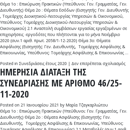
Θέμα 1ο : Επικύρωση Πρακτικών (Υπεύθυνοι: Γεν. Γραμματέας, Γεν.
12
Διευθυντής) Θέμα 2ο : Θέματα Εσόδων (Εισηγητής: Γεν. Διευθυντής
20
, Τομεάρχης Διοικητικού-Λειτουργίας Υπηρεσιών & Οικονομικού,
Υπεύθυνος: Τομεάρχης Διοικητικού-Λειτουργίας Υπηρεσιών &
Οικονομικού) 2.1 Αναστολή συμβάσεων εργασίας εργαζομένων σε
επιχειρήσεις -εργοδότες που πλήττονται για το μήνα Νοέμβριο
2020 (συν.1 αριθ. πρωτ. 2058/1-12-2020) Θέμα 3ο: Θέματα
Ασφάλισης (Εισηγητής: Γεν. Διευθυντής, Τομεάρχης Ασφάλισης &
Επικοινωνίας, Υπεύθυνος: Τομεάρχης Ασφάλισης & Επικοινωνίας …
στ
Posted in
Συνεδριάσεις έτους 2020
|
Δεν επιτρέπεται σχολιασμός
ΗΜΕΡΗΣΙΑ ΔΙΑΤΑΞΗ ΤΗΣ
Η
Δ
ΣΥΝΕΔΡΙΑΣΗΣ ΜΕ ΑΡΙΘΜΟ 46/25-
Τ
Σ
11-2020
Μ
Α
Posted on
21 Ιανουαρίου 2021
by
Μαρία Τζαγκαρλιώτου
47
Θέμα 1ο : Επικύρωση Πρακτικών (Υπεύθυνοι: Γεν. Γραμματέας, Γεν.
12
Διευθυντής) Θέμα 2ο : Θέματα Ασφάλισης (Εισηγητής: Γεν.
20
Διευθυντής, Τομεάρχης Ασφάλισης & Επικοινωνίας, Υπεύθυνος:
Τομεάρχης Ασφάλισης & Επικοινωνίας) 2.1 Μεταβολές (συν.1 αριθ.