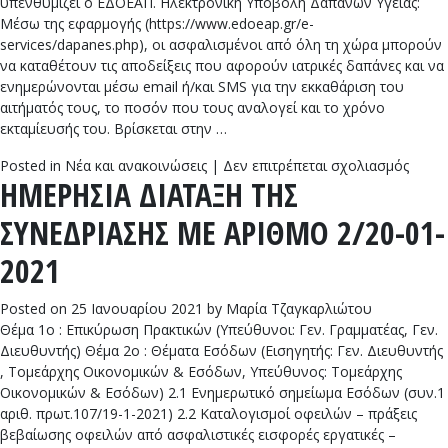
υπενθυμίζει ο ΕΔΟΕΑΠ. Ηλεκτρονική Υποβολή Δαπανών Υγείας:
Μέσω της εφαρμογής (https://www.edoeap.gr/e-
services/dapanes.php), οι ασφαλισμένοι από όλη τη χώρα μπορούν
να καταθέτουν τις αποδείξεις που αφορούν ιατρικές δαπάνες και να
ενημερώνονται μέσω email ή/και SMS για την εκκαθάριση του
αιτήματός τους, το ποσόν που τους αναλογεί και το χρόνο
εκταμίευσής του. Βρίσκεται στην …
στο
Posted in
Νέα και ανακοινώσεις
|
Δεν επιτρέπεται σχολιασμός
ΗΜΕΡΗΣΙΑ ΔΙΑΤΑΞΗ ΤΗΣ
Ηλεκτ
υπηρε
ΣΥΝΕΔΡΙΑΣΗΣ ΜΕ ΑΡΙΘΜΟ 2/20-01-
ΕΔΟΕ
2021
Posted on
25 Ιανουαρίου 2021
by
Μαρία Τζαγκαρλιώτου
Θέμα 1ο : Επικύρωση Πρακτικών (Υπεύθυνοι: Γεν. Γραμματέας, Γεν.
Διευθυντής) Θέμα 2ο : Θέματα Εσόδων (Εισηγητής: Γεν. Διευθυντής
, Τομεάρχης Οικονομικών & Εσόδων, Υπεύθυνος: Τομεάρχης
Οικονομικών & Εσόδων) 2.1 Ενημερωτικό σημείωμα Εσόδων (συν.1
αριθ. πρωτ.107/19-1-2021) 2.2 Καταλογισμοί οφειλών – πράξεις
βεβαίωσης οφειλών από ασφαλιστικές εισφορές εργατικές –