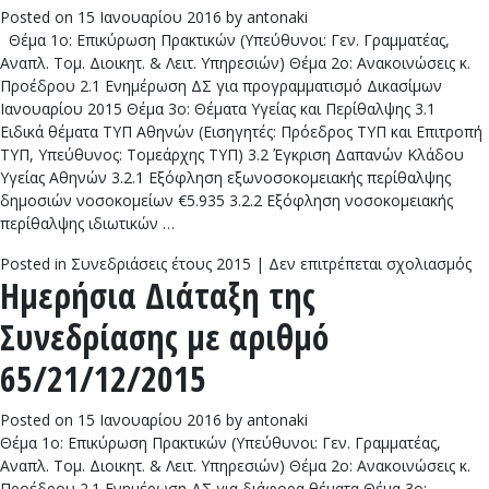
Posted on
15 Ιανουαρίου 2016
by
antonaki
Θέμα 1ο: Επικύρωση Πρακτικών (Υπεύθυνοι: Γεν. Γραμματέας,
Αναπλ. Τομ. Διοικητ. & Λειτ. Υπηρεσιών) Θέμα 2ο: Ανακοινώσεις κ.
Προέδρου 2.1 Ενημέρωση ΔΣ για προγραμματισμό Δικασίμων
Ιανουαρίου 2015 Θέμα 3ο: Θέματα Υγείας και Περίθαλψης 3.1
Ειδικά θέματα ΤΥΠ Αθηνών (Εισηγητές: Πρόεδρος ΤΥΠ και Επιτροπή
ΤΥΠ, Υπεύθυνος: Τομεάρχης ΤΥΠ) 3.2 Έγκριση Δαπανών Κλάδου
Υγείας Αθηνών 3.2.1 Εξόφληση εξωνοσοκομειακής περίθαλψης
δημοσιών νοσοκομείων €5.935 3.2.2 Εξόφληση νοσοκομειακής
περίθαλψης ιδιωτικών …
στ
Posted in
Συνεδριάσεις έτους 2015
|
Δεν επιτρέπεται σχολιασμός
Ημερήσια Διάταξη της
Ημ
Δι
Συνεδρίασης με αριθμό
τη
Συ
65/21/12/2015
με
αρ
Posted on
15 Ιανουαρίου 2016
by
antonaki
66
Θέμα 1ο: Επικύρωση Πρακτικών (Υπεύθυνοι: Γεν. Γραμματέας,
12
Αναπλ. Τομ. Διοικητ. & Λειτ. Υπηρεσιών) Θέμα 2ο: Ανακοινώσεις κ.
20
Προέδρου 2.1 Ενημέρωση ΔΣ για διάφορα θέματα Θέμα 3ο: