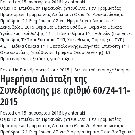
Posted on
15 Ιανουαρίου 2016
by
antonaki
62
Θέμα 1ο: Επικύρωση Πρακτικών (Υπεύθυνοι: Γεν. Γραμματέας,
12
Προϊσταμένη Γραμματείας Διοίκησης) Θέμα 2ο: Ανακοινώσεις κ.
20
Προέδρου 2.1 Ενημέρωση ΔΣ για Ημερολόγιο Δικασίμων
Δεκεμβρίου 2015 Θέμα 3ο: Θέματα Εσόδων Θέμα 4ο: Θέματα
Υγείας και Περίθαλψης 4.1 Ειδικά θέματα ΤΥΠ Αθηνών (Εισηγητές:
Πρόεδρος ΤΥΠ και Επιτροπή ΤΥΠ, Υπεύθυνος: Τομεάρχης ΤΥΠ)
4.2 Ειδικά θέματα ΤΥΠ Θεσσαλονίκης (Εισηγητές: Επιτροπή ΤΥΠ
Θεσσαλονίκης, Υπεύθυνοι: Γραφείο Θεσσαλονίκης) 4.3
Προτεινόμενες εξετάσεις για ένταξη στα …
στ
Posted in
Συνεδριάσεις έτους 2015
|
Δεν επιτρέπεται σχολιασμός
Ημερήσια Διάταξη της
Ημ
Δι
Συνεδρίασης με αριθμό 60/24-11-
τη
Συ
2015
με
αρ
Posted on
15 Ιανουαρίου 2016
by
antonaki
61
Θέμα 1ο: Επικύρωση Πρακτικών (Υπεύθυνοι: Γεν. Γραμματέας,
11
Προϊσταμένη Γραμματείας Διοίκησης) Θέμα 2ο: Ανακοινώσεις κ.
20
Προέδρου 2.1 Ενημέρωση ΔΣ για διάφορα θέματα Θέμα 3ο: Σχετικά