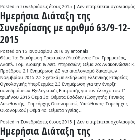
στ
Posted in
Συνεδριάσεις έτους 2015
|
Δεν επιτρέπεται σχολιασμός
Ημερήσια Διάταξη της
Ημ
Δι
Συνεδρίασης με αριθμό 63/9-12-
τη
Συ
2015
με
αρ
Posted on
15 Ιανουαρίου 2016
by
antonaki
64
Θέμα 1ο: Επικύρωση Πρακτικών (Υπεύθυνοι: Γεν. Γραμματέας,
12
Αναπλ. Τομ. Διοικητ. & Λειτ. Υπηρεσιών) Θέμα 2ο: Ανακοινώσεις κ.
20
Προέδρου 2.1 Ενημέρωση ΔΣ για απολογισμό δικασίμων
Νοεμβρίου 2015 2.2 Σχετικά με εκδήλωση Ελληνικής Εταιρείας
Ογκολογικής Υπερθερμίας 2.3 Ενημέρωση για την έναρξη
συνεδριάσεων Εξελεγκτικής Επιτροπής για τον έλεγχο του Γ’
τριμήνου 2015 Θέμα 3ο: Θέματα Εσόδων (Εισηγητής: Γενικός
Διευθυντής, Τομεάρχης Οικονομικού, Υπεύθυνος: Τομεάρχης
Οικονομικού) Θέμα 4ο: Θέματα Υγείας …
στ
Posted in
Συνεδριάσεις έτους 2015
|
Δεν επιτρέπεται σχολιασμός
Ημερήσια Διάταξη της
Ημ
Δι