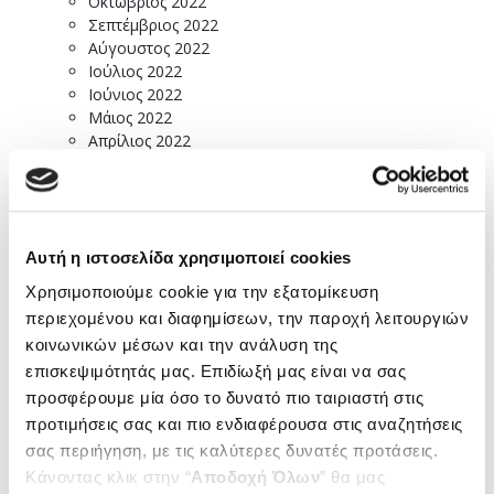
Οκτώβριος 2022
Σεπτέμβριος 2022
Αύγουστος 2022
Ιούλιος 2022
Ιούνιος 2022
Μάιος 2022
Απρίλιος 2022
Μάρτιος 2022
Φεβρουάριος 2022
Ιανουάριος 2022
Δεκέμβριος 2021
Νοέμβριος 2021
Αυτή η ιστοσελίδα χρησιμοποιεί cookies
Οκτώβριος 2021
Χρησιμοποιούμε cookie για την εξατομίκευση
Σεπτέμβριος 2021
περιεχομένου και διαφημίσεων, την παροχή λειτουργιών
Αύγουστος 2021
κοινωνικών μέσων και την ανάλυση της
Ιούλιος 2021
Ιούνιος 2021
επισκεψιμότητάς μας. Επιδίωξή μας είναι να σας
Μάιος 2021
προσφέρουμε μία όσο το δυνατό πιο ταιριαστή στις
Απρίλιος 2021
προτιμήσεις σας και πιο ενδιαφέρουσα στις αναζητήσεις
Μάρτιος 2021
σας περιήγηση, με τις καλύτερες δυνατές προτάσεις.
Φεβρουάριος 2021
Κάνοντας κλικ στην “
Αποδοχή Όλων
” θα μας
Ιανουάριος 2021