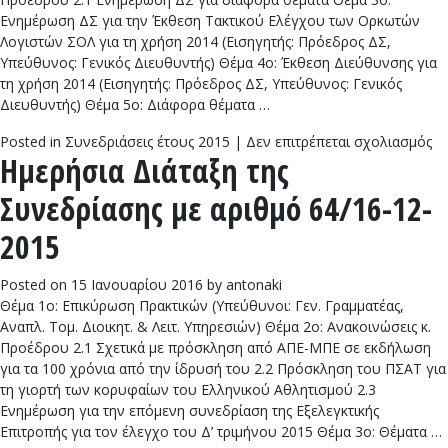
Ενημέρωση ΔΣ για την Έκθεση Τακτικού Ελέγχου των Ορκωτών
Λογιστών ΣΟΛ για τη χρήση 2014 (Εισηγητής: Πρόεδρος ΔΣ,
Υπεύθυνος: Γενικός Διευθυντής) Θέμα 4ο: Έκθεση Διεύθυνσης για
τη χρήση 2014 (Εισηγητής: Πρόεδρος ΔΣ, Υπεύθυνος: Γενικός
Διευθυντής) Θέμα 5ο: Διάφορα θέματα …
στ
Posted in
Συνεδριάσεις έτους 2015
|
Δεν επιτρέπεται σχολιασμός
Ημερήσια Διάταξη της
Ημ
Δι
Συνεδρίασης με αριθμό 64/16-12-
τη
Συ
2015
με
αρ
Posted on
15 Ιανουαρίου 2016
by
antonaki
65
Θέμα 1ο: Επικύρωση Πρακτικών (Υπεύθυνοι: Γεν. Γραμματέας,
Αναπλ. Τομ. Διοικητ. & Λειτ. Υπηρεσιών) Θέμα 2ο: Ανακοινώσεις κ.
Προέδρου 2.1 Σχετικά με πρόσκληση από ΑΠΕ-ΜΠΕ σε εκδήλωση
για τα 100 χρόνια από την ίδρυσή του 2.2 Πρόσκληση του ΠΣΑΤ για
τη γιορτή των κορυφαίων του Ελληνικού Αθλητισμού 2.3
Ενημέρωση για την επόμενη συνεδρίαση της Εξελεγκτικής
Επιτροπής για τον έλεγχο του Δ’ τριμήνου 2015 Θέμα 3ο: Θέματα …