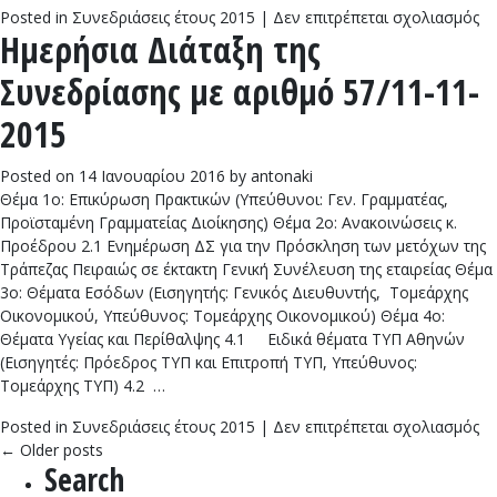
στ
Posted in
Συνεδριάσεις έτους 2015
|
Δεν επιτρέπεται σχολιασμός
Ημερήσια Διάταξη της
Ημ
Δι
Συνεδρίασης με αριθμό 57/11-11-
τη
Συ
2015
με
αρ
Posted on
14 Ιανουαρίου 2016
by
antonaki
58
Θέμα 1ο: Επικύρωση Πρακτικών (Υπεύθυνοι: Γεν. Γραμματέας,
11
Προϊσταμένη Γραμματείας Διοίκησης) Θέμα 2ο: Ανακοινώσεις κ.
20
Προέδρου 2.1 Ενημέρωση ΔΣ για την Πρόσκληση των μετόχων της
Τράπεζας Πειραιώς σε έκτακτη Γενική Συνέλευση της εταιρείας Θέμα
3ο: Θέματα Εσόδων (Εισηγητής: Γενικός Διευθυντής, Τομεάρχης
Οικονομικού, Υπεύθυνος: Τομεάρχης Οικονομικού) Θέμα 4ο:
Θέματα Υγείας και Περίθαλψης 4.1 Ειδικά θέματα ΤΥΠ Αθηνών
(Εισηγητές: Πρόεδρος ΤΥΠ και Επιτροπή ΤΥΠ, Υπεύθυνος:
Τομεάρχης ΤΥΠ) 4.2 …
στ
Posted in
Συνεδριάσεις έτους 2015
|
Δεν επιτρέπεται σχολιασμός
Ημ
←
Older posts
Search
Δι
τη