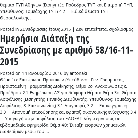
θέματα ΤΥΠ Αθηνών (Εισηγητές: Πρόεδρος ΤΥΠ και Επιτροπή ΤΥΠ,
Υπεύθυνος: Τομεάρχης ΤΥΠ) 4.2 Ειδικά θέματα ΤΥΠ
Θεσσαλονίκης …
στ
Posted in
Συνεδριάσεις έτους 2015
|
Δεν επιτρέπεται σχολιασμός
Ημερήσια Διάταξη της
Ημ
Δι
Συνεδρίασης με αριθμό 58/16-11-
τη
Συ
2015
με
αρ
Posted on
14 Ιανουαρίου 2016
by
antonaki
59
Θέμα 1ο: Επικύρωση Πρακτικών (Υπεύθυνοι: Γεν. Γραμματέας,
11
Προϊσταμένη Γραμματείας Διοίκησης) Θέμα 2ο: Ανακοινώσεις κ.
20
Προέδρου 2.1 Ενημέρωση ΔΣ για διάφορα θέματα Θέμα 3ο: Θέματα
Ασφάλισης (Εισηγητής: Γενικός Διευθυντής, Υπεύθυνος: Τομεάρχης
Ασφάλισης & Επικοινωνίας) 3.1 Διαγραφές 3.2 Επανεγγραφή
3.3 Απονομή επικούρησης και εφάπαξ οικονομικής ενίσχυσης 3.4
Υπαγωγή στην ασφάλιση του ΕΔΟΕΑΠ λόγω εργασίας σε
εβδομαδιαία εφημερίδα Θέμα 4Ο: Ένταξη εισροών χρηματικών
διαθεσίμων μέσω του …