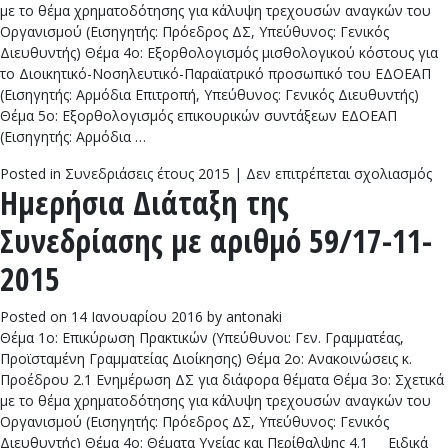
με το θέμα χρηματοδότησης για κάλυψη τρεχουσών αναγκών του
Οργανισμού (Εισηγητής: Πρόεδρος ΔΣ, Υπεύθυνος: Γενικός
Διευθυντής) Θέμα 4ο: Εξορθολογισμός μισθολογικού κόστους για
το Διοικητικό-Νοσηλευτικό-Παραϊατρικό προσωπικό του ΕΔΟΕΑΠ
(Εισηγητής: Αρμόδια Επιτροπή, Υπεύθυνος: Γενικός Διευθυντής)
Θέμα 5ο: Εξορθολογισμός επικουρικών συντάξεων ΕΔΟΕΑΠ
(Εισηγητής: Αρμόδια …
στ
Posted in
Συνεδριάσεις έτους 2015
|
Δεν επιτρέπεται σχολιασμός
Ημερήσια Διάταξη της
Ημ
Δι
Συνεδρίασης με αριθμό 59/17-11-
τη
Συ
2015
με
αρ
Posted on
14 Ιανουαρίου 2016
by
antonaki
60
Θέμα 1ο: Επικύρωση Πρακτικών (Υπεύθυνοι: Γεν. Γραμματέας,
11
Προϊσταμένη Γραμματείας Διοίκησης) Θέμα 2ο: Ανακοινώσεις κ.
20
Προέδρου 2.1 Ενημέρωση ΔΣ για διάφορα θέματα Θέμα 3ο: Σχετικά
με το θέμα χρηματοδότησης για κάλυψη τρεχουσών αναγκών του
Οργανισμού (Εισηγητής: Πρόεδρος ΔΣ, Υπεύθυνος: Γενικός
Διευθυντής) Θέμα 4ο: Θέματα Υγείας και Περίθαλψης 4.1 Ειδικά