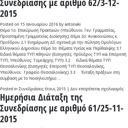
Συνεδρίασης με αριθμό 62/3-12-
τη
Συ
2015
με
αρ
Posted on
15 Ιανουαρίου 2016
by
antonaki
63
Θέμα 1ο: Επικύρωση Πρακτικών (Υπεύθυνοι: Γεν. Γραμματέας,
12
Προϊσταμένη Γραμματείας Διοίκησης) Θέμα 2ο: Ανακοινώσεις κ.
20
Προέδρου 2.1 Ενημέρωση ΔΣ σχετικά με την πώληση Ομολόγων
Ελληνικού Δημοσίου Θέμα 3ο: Θέματα Υγείας και Περίθαλψης 3.1
Ειδικά θέματα ΤΥΠ Αθηνών (Εισηγητές: Πρόεδρος ΤΥΠ και Επιτροπή
ΤΥΠ, Υπεύθυνος: Τομεάρχης ΤΥΠ) 3.2 Ειδικά θέματα ΤΥΠ
Θεσσαλονίκης (Εισηγητές: Επιτροπή ΤΥΠ Θεσσαλονίκης,
Υπεύθυνοι: Γραφείο Θεσσαλονίκης) 3.3 Ένταξη πράξεων στη
σύμβαση με το Νοσηλευτήριο …
στ
Posted in
Συνεδριάσεις έτους 2015
|
Δεν επιτρέπεται σχολιασμός
Ημερήσια Διάταξη της
Ημ
Δι
Συνεδρίασης με αριθμό 61/25-11-
τη
Συ
2015
με
αρ