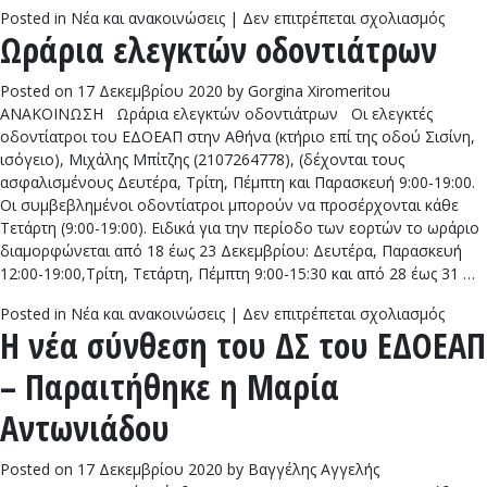
στο
Posted in
Νέα και ανακοινώσεις
|
Δεν επιτρέπεται σχολιασμός
Ωράρια ελεγκτών οδοντιάτρων
Θλίψ
για
τον
Posted on
17 Δεκεμβρίου 2020
by
Gorgina Xiromeritou
ΕΔΟΕ
ΑΝΑΚΟΙΝΩΣΗ Ωράρια ελεγκτών οδοντιάτρων Οι ελεγκτές
«Έφυ
οδοντίατροι του ΕΔΟΕΑΠ στην Αθήνα (κτήριο επί της οδού Σισίνη,
ο
ισόγειο), Μιχάλης Μπίτζης (2107264778), (δέχονται τους
Γιώργ
ασφαλισμένους Δευτέρα, Τρίτη, Πέμπτη και Παρασκευή 9:00-19:00.
Σαββί
Οι συμβεβλημένοι οδοντίατροι μπορούν να προσέρχονται κάθε
Τετάρτη (9:00-19:00). Ειδικά για την περίοδο των εορτών το ωράριο
διαμορφώνεται από 18 έως 23 Δεκεμβρίου: Δευτέρα, Παρασκευή
12:00-19:00,Τρίτη, Τετάρτη, Πέμπτη 9:00-15:30 και από 28 έως 31 …
στο
Posted in
Νέα και ανακοινώσεις
|
Δεν επιτρέπεται σχολιασμός
Η νέα σύνθεση του ΔΣ του ΕΔΟΕΑΠ
Ωράρι
ελεγκ
– Παραιτήθηκε η Μαρία
οδοντ
Αντωνιάδου
Posted on
17 Δεκεμβρίου 2020
by
Βαγγέλης Αγγελής