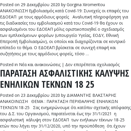
Posted on
29 Δεκεμβρίου 2020
by
Gorgina Xiromeritou
ΑΝΑΚΟΙΝΩΣΗ Εμβολιασμός κατά Covid-19: Συνεχείς οι επαφές του
ΕΔΟΕΑΠ με τους αρμόδιους φορείς Αναλυτική πληροφόρηση για
τις διαδικασίες του εμβολιασμού κατά του Covid-19 θα έχουν οι
ασφαλισμένοι του ΕΔΟΕΑΠ μόλις οριστικοποιηθεί ο σχεδιασμός
των εμπλεκόμενων φορέων (υπουργείο Υγείας, ΕΟΔΥ, Εθνική
Επιτροπή Εμβολιασμών), οι οποίοι και διαχειρίζονται σε κεντρικό
επίπεδο το θέμα. Ο ΕΔΟΕΑΠ βρίσκεται σε συνεχή επαφή και
συζητήσεις με τους αρμόδιους φορείς, τόσο …
στο
Posted in
Νέα και ανακοινώσεις
|
Δεν επιτρέπεται σχολιασμός
ΠΑΡΑΤΑΣΗ ΑΣΦΑΛΙΣΤΙΚΗΣ ΚΑΛΥΨΗΣ
Εμβολ
κατά
ΕΝΗΛΙΚΩΝ ΤΕΚΝΩΝ 18 25
Covid
19:
Συνεχ
Posted on
23 Δεκεμβρίου 2020
by
ΔΙΑΜΑΝΤΗΣ ΒΛΑΣΤΑΡΗΣ
οι
ΑΝΑΚΟΙΝΩΣΗ ΘΕΜΑ : ΠΑΡΑΤΑΣΗ ΠΕΡΙΘΑΛΨΗΣ ΕΝΗΛΙΚΩΝ
επαφέ
ΤΕΚΝΩΝ 18-25 Σας ενημερώνουμε ότι κατόπιν σχετικής απόφασης
του
του Δ.Σ. του Οργανισμού, παρατείνεται έως την 31/1/2021 η
ΕΔΟΕ
ασφαλιστική κάλυψη στον ΕΔΟΕΑΠ των ενήλικων τέκνων 18-25
με
ετών που λήγει την 31/12/2020, υπό την προϋπόθεση ότι έχουν