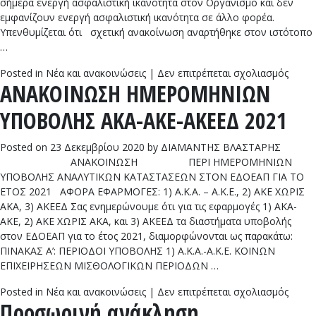
τους
σήμερα ενεργή ασφαλιστική ικανότητα στον Οργανισμό και δεν
αρμόδ
εμφανίζουν ενεργή ασφαλιστική ικανότητα σε άλλο φορέα.
φορεί
Υπενθυμίζεται ότι σχετική ανακοίνωση αναρτήθηκε στον ιστότοπο
…
στο
Posted in
Νέα και ανακοινώσεις
|
Δεν επιτρέπεται σχολιασμός
ΑΝΑΚΟΙΝΩΣΗ ΗΜΕΡΟΜΗΝΙΩΝ
ΠΑΡΑ
ΑΣΦΑ
ΥΠΟΒΟΛΗΣ ΑΚΑ-ΑΚΕ-ΑΚΕΕΔ 2021
ΚΑΛΥ
ΕΝΗΛ
ΤΕΚΝ
Posted on
23 Δεκεμβρίου 2020
by
ΔΙΑΜΑΝΤΗΣ ΒΛΑΣΤΑΡΗΣ
18
ΑΝΑΚΟΙΝΩΣΗ ΠΕΡΙ ΗΜΕΡΟΜΗΝΙΩΝ
25
ΥΠΟΒΟΛΗΣ ΑΝΑΛΥΤΙΚΩΝ ΚΑΤΑΣΤΑΣΕΩΝ ΣΤΟΝ ΕΔΟΕΑΠ ΓΙΑ ΤΟ
ΕΤΟΣ 2021 ΑΦΟΡΑ ΕΦΑΡΜΟΓΕΣ: 1) Α.Κ.Α. – Α.Κ.Ε., 2) ΑΚΕ ΧΩΡΙΣ
ΑΚΑ, 3) ΑΚΕΕΔ Σας ενημερώνουμε ότι για τις εφαρμογές 1) ΑΚΑ-
ΑΚΕ, 2) ΑΚΕ ΧΩΡΙΣ ΑΚΑ, και 3) ΑΚΕΕΔ τα διαστήματα υποβολής
στον ΕΔΟΕΑΠ για το έτος 2021, διαμορφώνονται ως παρακάτω:
ΠΙΝΑΚΑΣ Α’: ΠΕΡΙΟΔΟΙ ΥΠΟΒΟΛΗΣ 1) Α.Κ.Α.-Α.Κ.Ε. ΚΟΙΝΩΝ
ΕΠΙΧΕΙΡΗΣΕΩΝ ΜΙΣΘΟΛΟΓΙΚΩΝ ΠΕΡΙΟΔΩΝ …
στο
Posted in
Νέα και ανακοινώσεις
|
Δεν επιτρέπεται σχολιασμός
Προσωρινή ανάκληση
ΑΝΑΚ