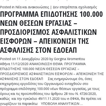
στο
Posted in
Νέα και ανακοινώσεις
|
Δεν επιτρέπεται σχολιασμός
ΠΡΟΓΡΑΜΜΑ ΕΠΙΔΟΤΗΣΗΣ 100.000
ΕΛΕΓ
ΑΣΦΑ
ΝΕΩΝ ΘΕΣΕΩΝ ΕΡΓΑΣΙΑΣ –
ΧΩΡΙ
ΕΙΣΦ
ΠΡΟΣΔΙΟΡΙΣΜΟΣ ΑΣΦΑΛΙΣΤΙΚΩΝ
ΕΙΣΦΟΡΩΝ – ΑΠΕΙΚΟΝΙΣΗ ΤΗΣ
ΑΣΦΑΛΙΣΗΣ ΣΤΟΝ ΕΔΟΕΑΠ
Posted on
11 Δεκεμβρίου 2020
by
Gorgina Xiromeritou
Αθήνα 11/12/2020 ΑΝΑΚΟΙΝΩΣΗ ΘΕΜΑ: ΠΡΟΓΡΑΜΜΑ
ΕΠΙΔΟΤΗΣΗΣ 100.000 ΝΕΩΝ ΘΕΣΕΩΝ ΕΡΓΑΣΙΑΣ –
ΠΡΟΣΔΙΟΡΙΣΜΟΣ ΑΣΦΑΛΙΣΤΙΚΩΝ ΕΙΣΦΟΡΩΝ – ΑΠΕΙΚΟΝΙΣΗ ΤΗΣ
ΑΣΦΑΛΙΣΗΣ ΣΤΟΝ ΕΔΟΕΑΠ Σας ενημερώνουμε ότι, όσες
επιχειρήσεις-εργοδότες του Οργανισμού ενταχθούν στο
πρόγραμμα επιδότησης 100.000 νέων θέσεων εργασίας, με τους
όρους και τις προϋποθέσεις του άρθρου 28 του Ν. 4726/2020,
καθώς και την εγκύκλιο 49/11.11.2020 του e-ΕΦΚΑ, θα πρέπει να
γνωρίζουν τα παρακάτω: ΥΠΟΒΟΛΗ ΑΝΑΛΥΤΙΚΩΝ …