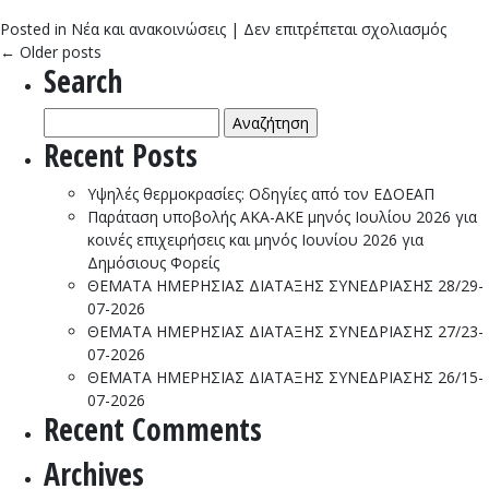
στο
Posted in
Νέα και ανακοινώσεις
|
Δεν επιτρέπεται σχολιασμός
ΠΡΟ
←
Older posts
Search
ΕΠΙΔ
100.0
Αναζήτηση
ΝΕΩ
για:
ΘΕΣΕ
Recent Posts
ΕΡΓΑ
–
Υψηλές θερμοκρασίες: Οδηγίες από τον ΕΔΟΕΑΠ
ΠΡΟΣ
Παράταση υποβολής ΑΚΑ-ΑΚΕ μηνός Ιουλίου 2026 για
ΑΣΦΑ
κοινές επιχειρήσεις και μηνός Ιουνίου 2026 για
ΕΙΣΦ
Δημόσιους Φορείς
–
ΘΕΜΑΤΑ ΗΜΕΡΗΣΙΑΣ ΔΙΑΤΑΞΗΣ ΣΥΝΕΔΡΙΑΣΗΣ 28/29-
ΑΠΕΙ
07-2026
ΤΗΣ
ΘΕΜΑΤΑ ΗΜΕΡΗΣΙΑΣ ΔΙΑΤΑΞΗΣ ΣΥΝΕΔΡΙΑΣΗΣ 27/23-
ΑΣΦΑ
07-2026
ΣΤΟΝ
ΘΕΜΑΤΑ ΗΜΕΡΗΣΙΑΣ ΔΙΑΤΑΞΗΣ ΣΥΝΕΔΡΙΑΣΗΣ 26/15-
ΕΔΟΕ
07-2026
Recent Comments
Archives