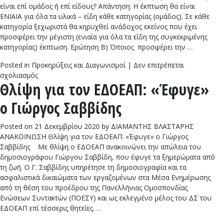
είναι επί ομάδος ή επί είδους? Απάντηση: Η έκπτωση θα είναι
ΕΝΙΑΙΑ για όλα τα υλικά – είδη κάθε κατηγορίας (ομάδος). Σε κάθε
κατηγορία ξεχωριστά θα κηρυχθεί ανάδοχος εκείνος που έχει
προσφέρει την μέγιστη (ενιαία για όλα τα είδη της συγκεκριμένης
κατηγορίας) έκπτωση. Ερώτηση Β) Όποιος προσφέρει την …
Posted in
Προκηρύξεις και Διαγωνισμοί
|
Δεν επιτρέπεται
στο
σχολιασμός
Θλίψη για τον ΕΔΟΕΑΠ: «Έφυγε»
Ερωτήσεις
–
ο Γιώργος Σαββίδης
Απαντήσεις
επί
του
Posted on
21 Δεκεμβρίου 2020
by
ΔΙΑΜΑΝΤΗΣ ΒΛΑΣΤΑΡΗΣ
διαγωνισμού
ΑΝΑΚΟΙΝΩΣΗ Θλίψη για τον ΕΔΟΕΑΠ: «Έφυγε» ο Γιώργος
για
Σαββίδης Με θλίψη ο ΕΔΟΕΑΠ ανακοινώνει την απώλεια του
οδοντιατρικά
δημοσιογράφου Γιώργου Σαββίδη, που έφυγε τα ξημερώματα από
υλικά
τη ζωή. Ο Γ. Σαββίδης υπηρέτησε τη δημοσιογραφία και τα
ασφαλιστικά δικαιώματα των εργαζομένων στα Μέσα Ενημέρωσης
από τη θέση του προέδρου της Πανελλήνιας Ομοσπονδίας
Ενώσεων Συντακτών (ΠΟΕΣΥ) και ως εκλεγμένο μέλος του ΔΣ του
ΕΔΟΕΑΠ επί τέσσερις θητείες. …