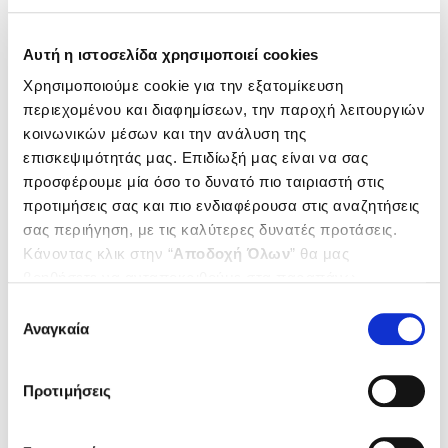
Μάιος 2021
Απρίλιος 2021
Μάρτιος 2021
Αυτή η ιστοσελίδα χρησιμοποιεί cookies
Φεβρουάριος 2021
Ιανουάριος 2021
Χρησιμοποιούμε cookie για την εξατομίκευση
Δεκέμβριος 2020
περιεχομένου και διαφημίσεων, την παροχή λειτουργιών
Νοέμβριος 2020
κοινωνικών μέσων και την ανάλυση της
Οκτώβριος 2020
επισκεψιμότητάς μας. Επιδίωξή μας είναι να σας
Σεπτέμβριος 2020
προσφέρουμε μία όσο το δυνατό πιο ταιριαστή στις
Αύγουστος 2020
προτιμήσεις σας και πιο ενδιαφέρουσα στις αναζητήσεις
Ιούλιος 2020
σας περιήγηση, με τις καλύτερες δυνατές προτάσεις.
Ιούνιος 2020
Μάιος 2020
Κάνοντας κλικ στην “
Αποδοχή Όλων
” θα μας
Απρίλιος 2020
βοηθήσετε να ανταποκριθούμε στα παραπάνω.
Μάρτιος 2020
Μπορείτε επίσης να επεξεργαστείτε ποια cookies σας
Επιλογή
Φεβρουάριος 2020
ενδιαφέρουν και να επιλέξετε από τα παρακάτω με την
Αναγκαία
συγκατάθεσης
Ιανουάριος 2020
“
Αποδοχή επιλογών
”. Μπορείτε να ενημερωθείτε
Δεκέμβριος 2019
σχετικά με τα cookies κάνοντας
κλικ εδώ
. Όπως και
Νοέμβριος 2019
Προτιμήσεις
στην “Προβολή λεπτομερειών”.
Οκτώβριος 2019
Σεπτέμβριος 2019
Αύγουστος 2019