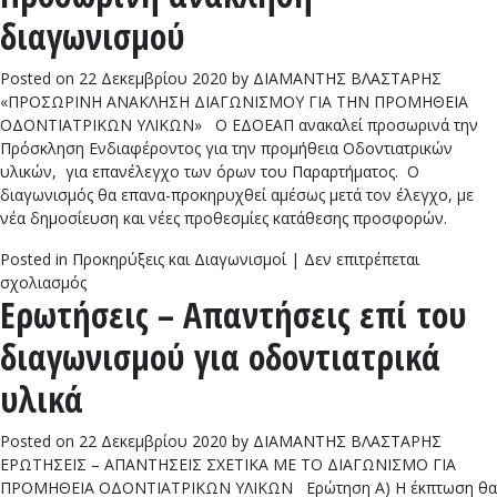
ΗΜΕ
διαγωνισμού
ΥΠΟΒ
ΑΚΑ-
ΑΚΕ-
Posted on
22 Δεκεμβρίου 2020
by
ΔΙΑΜΑΝΤΗΣ ΒΛΑΣΤΑΡΗΣ
ΑΚΕΕ
«ΠΡΟΣΩΡΙΝΗ ΑΝΑΚΛΗΣΗ ΔΙΑΓΩΝΙΣΜΟΥ ΓΙΑ ΤΗΝ ΠΡΟΜΗΘΕΙΑ
2021
ΟΔΟΝΤΙΑΤΡΙΚΩΝ ΥΛΙΚΩΝ» Ο ΕΔΟΕΑΠ ανακαλεί προσωρινά την
Πρόσκληση Ενδιαφέροντος για την προμήθεια Οδοντιατρικών
υλικών, για επανέλεγχο των όρων του Παραρτήματος. Ο
διαγωνισμός θα επανα-προκηρυχθεί αμέσως μετά τον έλεγχο, με
νέα δημοσίευση και νέες προθεσμίες κατάθεσης προσφορών.
Posted in
Προκηρύξεις και Διαγωνισμοί
|
Δεν επιτρέπεται
στο
σχολιασμός
Ερωτήσεις – Απαντήσεις επί του
Προσωρινή
ανάκληση
διαγωνισμού για οδοντιατρικά
διαγωνισμού
υλικά
Posted on
22 Δεκεμβρίου 2020
by
ΔΙΑΜΑΝΤΗΣ ΒΛΑΣΤΑΡΗΣ
ΕΡΩΤΗΣΕΙΣ – ΑΠΑΝΤΗΣΕΙΣ ΣΧΕΤΙΚΑ ΜΕ ΤΟ ΔΙΑΓΩΝΙΣΜΟ ΓΙΑ
ΠΡΟΜΗΘΕΙΑ ΟΔΟΝΤΙΑΤΡΙΚΩΝ ΥΛΙΚΩΝ Ερώτηση Α) Η έκπτωση θα