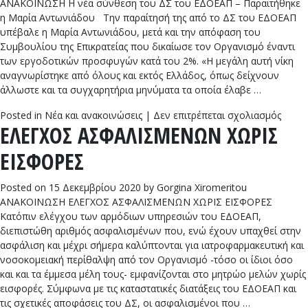
ΑΝΑΚΟΙΝΩΣΗ Η νέα σύνθεση του ΔΣ του ΕΔΟΕΑΠ – Παραιτήθηκε
η Μαρία Αντωνιάδου Την παραίτησή της από το ΔΣ του ΕΔΟΕΑΠ
υπέβαλε η Μαρία Αντωνιάδου, μετά και την απόφαση του
Συμβουλίου της Επικρατείας που δικαίωσε τον Οργανισμό έναντι
των εργοδοτικών προσφυγών κατά του 2%. «Η μεγάλη αυτή νίκη
αναγνωρίστηκε από όλους και εκτός Ελλάδος, όπως δείχνουν
άλλωστε και τα συγχαρητήρια μηνύματα τα οποία έλαβε …
στο
Posted in
Νέα και ανακοινώσεις
|
Δεν επιτρέπεται σχολιασμός
ΕΛΕΓΧΟΣ ΑΣΦΑΛΙΣΜΕΝΩΝ ΧΩΡΙΣ
Η
νέα
ΕΙΣΦΟΡΕΣ
σύνθ
του
ΔΣ
Posted on
15 Δεκεμβρίου 2020
by
Gorgina Xiromeritou
του
ΑΝΑΚΟΙΝΩΣΗ ΕΛΕΓΧΟΣ ΑΣΦΑΛΙΣΜΕΝΩΝ ΧΩΡΙΣ ΕΙΣΦΟΡΕΣ
ΕΔΟΕ
Κατόπιν ελέγχου των αρμόδιων υπηρεσιών του ΕΔΟΕΑΠ,
–
διεπιστώθη αριθμός ασφαλισμένων που, ενώ έχουν υπαχθεί στην
Παραι
ασφάλιση και μέχρι σήμερα καλύπτονται για ιατροφαρμακευτική και
η
νοσοκομειακή περίθαλψη από τον Οργανισμό -τόσο οι ίδιοι όσο
Μαρί
και και τα έμμεσα μέλη τους- εμφανίζονται στο μητρώο μελών χωρίς
Αντω
εισφορές. Σύμφωνα με τις καταστατικές διατάξεις του ΕΔΟΕΑΠ και
τις σχετικές αποφάσεις του ΔΣ, οι ασφαλισμένοι που …