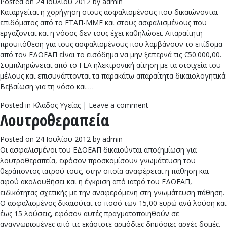
Posted on
24 Ιουλίου 2012
by
admin
Καταργείται η χορήγηση στους ασφαλισμένους που δικαιώνονται
επιδόματος από το ΕΤΑΠ-ΜΜΕ και στους ασφαλισμένους που
εργάζονται και η νόσος δεν τους έχει καθηλώσει. Απαραίτητη
προϋπόθεση για τους ασφαλισμένους που λαμβάνουν το επίδομα
από τον ΕΔΟΕΑΠ είναι το εισόδημα να μην ξεπερνά τις €50.000,00.
Συμπληρώνεται από το ΓΕΑ ηλεκτρονική αίτηση με τα στοιχεία του
μέλους και επισυνάπτονται τα παρακάτω απαραίτητα δικαιολογητικά:
Βεβαίωση για τη νόσο και …
Posted in
Κλάδος Υγείας
|
Leave a comment
Λουτροθεραπεία
Posted on
24 Ιουλίου 2012
by
admin
Οι ασφαλισμένοι του ΕΔΟΕΑΠ δικαιούνται αποζημίωση για
λουτροθεραπεία, εφόσον προσκομίσουν γνωμάτευση του
θεράποντος ιατρού τους, στην οποία αναφέρεται η πάθηση και
αφού ακολουθήσει και η έγκριση από ιατρό του ΕΔΟΕΑΠ,
ειδικότητας σχετικής με την αναφερόμενη στη γνωμάτευση πάθηση.
Ο ασφαλισμένος δικαιούται το ποσό των 15,00 ευρώ ανά λούση και
έως 15 λούσεις, εφόσον αυτές πραγματοποιηθούν σε
αναγνωρισμένες από τις εκάστοτε αρμόδιες δημόσιες αρχές δομές.