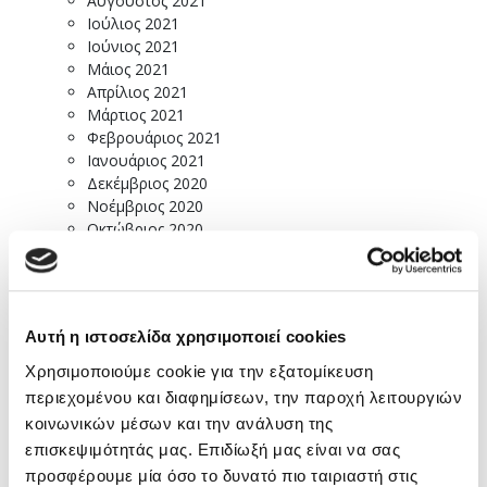
Αύγουστος 2021
Ιούλιος 2021
Ιούνιος 2021
Μάιος 2021
Απρίλιος 2021
Μάρτιος 2021
Φεβρουάριος 2021
Ιανουάριος 2021
Δεκέμβριος 2020
Νοέμβριος 2020
Οκτώβριος 2020
Σεπτέμβριος 2020
Αύγουστος 2020
Ιούλιος 2020
Ιούνιος 2020
Αυτή η ιστοσελίδα χρησιμοποιεί cookies
Μάιος 2020
Απρίλιος 2020
Χρησιμοποιούμε cookie για την εξατομίκευση
Μάρτιος 2020
περιεχομένου και διαφημίσεων, την παροχή λειτουργιών
Φεβρουάριος 2020
κοινωνικών μέσων και την ανάλυση της
Ιανουάριος 2020
επισκεψιμότητάς μας. Επιδίωξή μας είναι να σας
Δεκέμβριος 2019
προσφέρουμε μία όσο το δυνατό πιο ταιριαστή στις
Νοέμβριος 2019