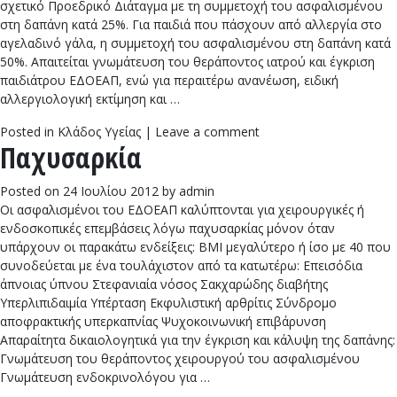
σχετικό Προεδρικό Διάταγμα με τη συμμετοχή του ασφαλισμένου
στη δαπάνη κατά 25%. Για παιδιά που πάσχουν από αλλεργία στο
αγελαδινό γάλα, η συμμετοχή του ασφαλισμένου στη δαπάνη κατά
50%. Απαιτείται γνωμάτευση του θεράποντος ιατρού και έγκριση
παιδιάτρου ΕΔΟΕΑΠ, ενώ για περαιτέρω ανανέωση, ειδική
αλλεργιολογική εκτίμηση και …
Posted in
Κλάδος Υγείας
|
Leave a comment
Παχυσαρκία
Posted on
24 Ιουλίου 2012
by
admin
Οι ασφαλισμένοι του ΕΔΟΕΑΠ καλύπτονται για χειρουργικές ή
ενδοσκοπικές επεμβάσεις λόγω παχυσαρκίας μόνον όταν
υπάρχουν οι παρακάτω ενδείξεις: BMI μεγαλύτερο ή ίσο με 40 που
συνοδεύεται με ένα τουλάχιστον από τα κατωτέρω: Επεισόδια
άπνοιας ύπνου Στεφανιαία νόσος Σακχαρώδης διαβήτης
Υπερλιπιδαιμία Υπέρταση Εκφυλιστική αρθρίτις Σύνδρομο
αποφρακτικής υπερκαπνίας Ψυχοκοινωνική επιβάρυνση
Απαραίτητα δικαιολογητικά για την έγκριση και κάλυψη της δαπάνης:
Γνωμάτευση του θεράποντος χειρουργού του ασφαλισμένου
Γνωμάτευση ενδοκρινολόγου για …