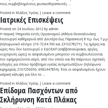
τους συμβεβλημένους φυσικοθεραπευτές. …
Posted in
Κλάδος Υγείας
|
Leave a comment
Ιατρικές Επισκέψεις
Posted on
24 Ιουλίου 2012
by
admin
Η Ιατρική Υπηρεσία εντός Οργανισμού (Αθήνα-Θεσσαλονίκη)
λειτουργεί καθημερινά από Δευτέρα έως Παρασκευή 8 π.μ. έως 7 μ.μ
(τηλεφωνικό κέντρο 210-72.64.700 και 2310278271). Τις ημέρες και
ώρες που δεν λειτουργεί ο ΕΔΟΕΑΠ (σαββατοκύριακα, αργίες,
νυχτερινές ώρες) οι ασφαλισμένοι μπορούν να συμβουλεύονται
τον εφημερεύοντα ιατρό, από τον οποίο και θα παίρνουν σχετικές
οδηγίες για όποιο πρόβλημα υγείας αντιμετωπίζουν (τηλέφωνα
εφημερίας 2107250050, 6982447854). Έτσι οι ασφαλισμένοι έχουν
ιατρική κάλυψη για όλο το …
Posted in
Κλάδος Υγείας
|
Leave a comment
Επίδομα Πασχόντων από
Σκλήρυνση Κατά Πλάκας