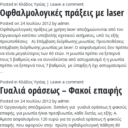
Posted in
Κλάδος Υγείας
|
Leave a comment
Οφθαλμολογικές πράξεις με laser
Posted on
24 Ιουλίου 2012
by
admin
Οφθαλμολογικές πράξεις με χρήση laser αποζημιώνονται από τον
Οργανισμό κατόπιν υποβολής σχετικού αιτήματος, υπό τις εξής
προϋποθέσεις: Α) Επέμβαση διόρθωσης μυωπίας: Προϋποθέσεις
επέμβαση διόρθωσης μυωπίας με laser: Ο ασφαλισμένος δεν πρέπει
να είναι μεγαλύτερος των 60 ετών. Η μυωπία πρέπει να ξεπερνά
τους 5 βαθμούς και να συνοδεύεται από αστιγματισμό ή η μυωπία
πρέπει να ξεπερνά τους 7 βαθμούς με ύπαρξη ή όχι αστιγματισμού
…
Posted in
Κλάδος Υγείας
|
Leave a comment
Γυαλιά οράσεως – Φακοί επαφής
Posted on
24 Ιουλίου 2012
by
admin
Ο Οργανισμός αποζημιώνει δαπάνη για γυαλιά οράσεως ή φακούς
επαφής, για μυωπία ή/και πρεσβυωπία, κάθε διετία, ως εξής: Α.
Άμεσα ασφαλισμένοι 120 ευρώ για τα γυαλιά οράσεως ή φακούς
επαφής που αφορούν στην πρώτη οφθαλμολογική πάθηση 80