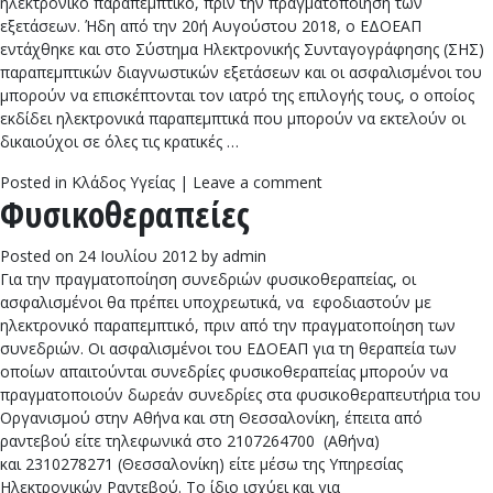
ηλεκτρονικό παραπεμπτικό, πριν την πραγματοποίηση των
εξετάσεων. Ήδη από την 20ή Αυγούστου 2018, ο ΕΔΟΕΑΠ
εντάχθηκε και στο Σύστημα Ηλεκτρονικής Συνταγογράφησης (ΣΗΣ)
παραπεμπτικών διαγνωστικών εξετάσεων και οι ασφαλισμένοι του
μπορούν να επισκέπτονται τον ιατρό της επιλογής τους, ο οποίος
εκδίδει ηλεκτρονικά παραπεμπτικά που μπορούν να εκτελούν οι
δικαιούχοι σε όλες τις κρατικές …
Posted in
Κλάδος Υγείας
|
Leave a comment
Φυσικοθεραπείες
Posted on
24 Ιουλίου 2012
by
admin
Για την πραγματοποίηση συνεδριών φυσικοθεραπείας, οι
ασφαλισμένοι θα πρέπει υποχρεωτικά, να εφοδιαστούν με
ηλεκτρονικό παραπεμπτικό, πριν από την πραγματοποίηση των
συνεδριών. Οι ασφαλισμένοι του ΕΔΟΕΑΠ για τη θεραπεία των
οποίων απαιτούνται συνεδρίες φυσικοθεραπείας μπορούν να
πραγματοποιούν δωρεάν συνεδρίες στα φυσικοθεραπευτήρια του
Οργανισμού στην Αθήνα και στη Θεσσαλονίκη, έπειτα από
ραντεβού είτε τηλεφωνικά στο 2107264700 (Αθήνα)
και 2310278271 (Θεσσαλονίκη) είτε μέσω της Υπηρεσίας
Ηλεκτρονικών Ραντεβού. Το ίδιο ισχύει και για