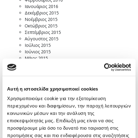
Ιανουάριος 2016
Δεκέμβριος 2015
Νοέμβριος 2015
Οκτώβριος 2015
Σεπτέμβριος 2015
Αύγουστος 2015
Ιούλιος 2015
Ιούνιος 2015
Μάιος 2015
Απρίλιος 2015
Μάρτιος 2015
Φεβρουάριος 2015
Ιανουάριος 2015
Αυτή η ιστοσελίδα χρησιμοποιεί cookies
Δεκέμβριος 2014
Νοέμβριος 2014
Χρησιμοποιούμε cookie για την εξατομίκευση
Οκτώβριος 2014
περιεχομένου και διαφημίσεων, την παροχή λειτουργιών
Σεπτέμβριος 2014
κοινωνικών μέσων και την ανάλυση της
Ιούλιος 2014
επισκεψιμότητάς μας. Επιδίωξή μας είναι να σας
Ιούνιος 2014
προσφέρουμε μία όσο το δυνατό πιο ταιριαστή στις
Μάιος 2014
Απρίλιος 2014
προτιμήσεις σας και πιο ενδιαφέρουσα στις αναζητήσεις