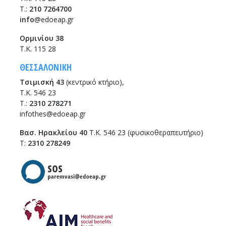
T.:
210 7264700
info
@edoeap.gr
Ορμινίου 38
Τ.Κ. 115 28
ΘΕΣΣΑΛΟΝΙΚΗ
Τσιμισκή 43
(κεντρικό κτήριο),
Τ.Κ. 546 23
T.:
2310 278271
infothes@edoeap.gr
Βασ. Ηρακλείου 40
Τ.Κ. 546 23 (φυσικοθεραπευτήριο)
Τ:
2310 278249