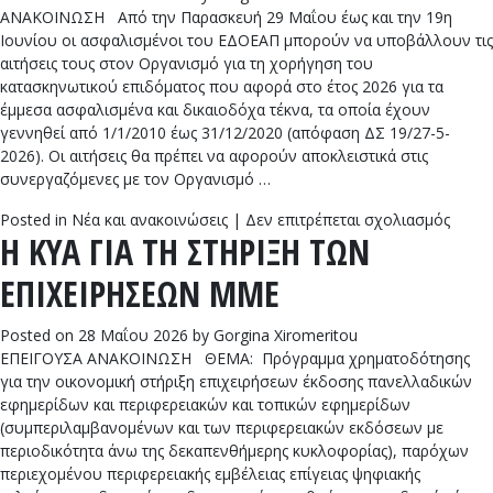
ΑΝΑΚΟΙΝΩΣΗ Από την Παρασκευή 29 Μαΐου έως και την 19η
Ιουνίου οι ασφαλισμένοι του ΕΔΟΕΑΠ μπορούν να υποβάλλουν τις
αιτήσεις τους στον Οργανισμό για τη χορήγηση του
κατασκηνωτικού επιδόματος που αφορά στο έτος 2026 για τα
έμμεσα ασφαλισμένα και δικαιοδόχα τέκνα, τα οποία έχουν
γεννηθεί από 1/1/2010 έως 31/12/2020 (απόφαση ΔΣ 19/27-5-
2026). Οι αιτήσεις θα πρέπει να αφορούν αποκλειστικά στις
συνεργαζόμενες με τον Οργανισμό …
στο
Posted in
Νέα και ανακοινώσεις
|
Δεν επιτρέπεται σχολιασμός
Η ΚΥΑ ΓΙΑ ΤΗ ΣΤΗΡΙΞΗ ΤΩΝ
Κατασ
επίδο
ΕΠΙΧΕΙΡΗΣΕΩΝ ΜΜΕ
2026
από
τον
Posted on
28 Μαΐου 2026
by
Gorgina Xiromeritou
ΕΔΟΕ
ΕΠΕΙΓΟΥΣΑ ΑΝΑΚΟΙΝΩΣΗ ΘΕΜΑ: Πρόγραμμα χρηματοδότησης
Προϋπ
για την οικονομική στήριξη επιχειρήσεων έκδοσης πανελλαδικών
και
εφημερίδων και περιφερειακών και τοπικών εφημερίδων
οδηγί
(συμπεριλαμβανομένων και των περιφερειακών εκδόσεων με
περιοδικότητα άνω της δεκαπενθήμερης κυκλοφορίας), παρόχων
περιεχομένου περιφερειακής εμβέλειας επίγειας ψηφιακής