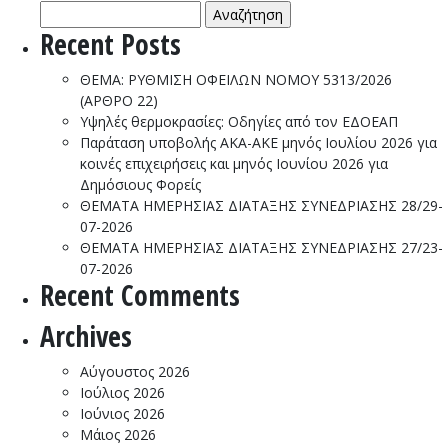
Αναζήτηση
ΕΝΔΙ
για:
για
Recent Posts
την
προμή
ΘΕΜΑ: ΡΥΘΜΙΣΗ ΟΦΕΙΛΩΝ ΝΟΜΟΥ 5313/2026
αδειώ
(ΑΡΘΡΟ 22)
Micro
Υψηλές θερμοκρασίες: Οδηγίες από τον ΕΔΟΕΑΠ
SQL
Παράταση υποβολής ΑΚΑ-ΑΚΕ μηνός Ιουλίου 2026 για
Serve
κοινές επιχειρήσεις και μηνός Ιουνίου 2026 για
2025
Δημόσιους Φορείς
Stand
ΘΕΜΑΤΑ ΗΜΕΡΗΣΙΑΣ ΔΙΑΤΑΞΗΣ ΣΥΝΕΔΡΙΑΣΗΣ 28/29-
–
07-2026
Per
ΘΕΜΑΤΑ ΗΜΕΡΗΣΙΑΣ ΔΙΑΤΑΞΗΣ ΣΥΝΕΔΡΙΑΣΗΣ 27/23-
Core
07-2026
με
Recent Comments
Softw
Archives
Assur
τριετ
διάρκ
Αύγουστος 2026
Ιούλιος 2026
Ιούνιος 2026
Μάιος 2026