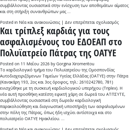
συμβάλλοντας ουσιαστικά στην ενίσχυση των αποθεμάτων αίματος
και στη στήριξη συνανθρώπων μας …
στο
Posted in
Νέα και ανακοινώσεις
|
Δεν επιτρέπεται σχολιασμός
Και τρίπλεξ καρδιάς για τους
ΠΡΟΣ
ΣΕ
ασφαλισμένους του ΕΔΟΕΑΠ στο
ΕΘΕΛ
ΑΙΜΟ
Πολυϊατρείο Πάτρας της ΟΑΤΥΕ
Posted on
11 Μαΐου 2026
by
Gorgina Xiromeritou
Το καρδιολογικό τμήμα του Πολυϊατρείου της Ομοσπονδίας
Αυτοδιαχειριζόμενων Ταμείων Υγείας Ελλάδας (ΟΑΤΥΕ) στην Πάτρα
(Κανακάρη 193, 2ος και 3ος όροφος, τηλ.: 2610242780, 781)
ενισχύθηκε με τη συσκευή καρδιολογικού υπερήχου (Triplex). Η
νέα αυτή προσθήκη κατέστη εφικτή χάρη σε δωρεά του ΑΤΠΣΥΤΕ,
συμβάλλοντας ουσιαστικά στη δωρεάν καρδιολογική
παρακολούθηση και διαγνωστική υποστήριξη των ασφαλισμένων
στην πόλη της Πάτρας, όπως ήδη ισχύει αντίστοιχα και στο
πολυϊατρείο ΟΑΤΥΕ Ηρακλείου. …
στο
Posted in
Νέα και ανακοινώσεις
|
Δεν επιτρέπεται σχολιασμός