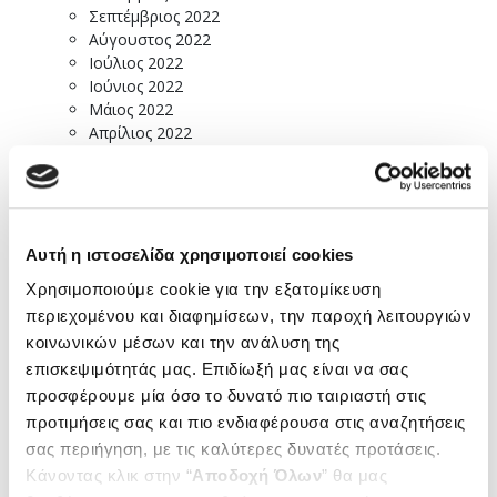
Σεπτέμβριος 2022
Αύγουστος 2022
Ιούλιος 2022
Ιούνιος 2022
Μάιος 2022
Απρίλιος 2022
Μάρτιος 2022
Φεβρουάριος 2022
Ιανουάριος 2022
Δεκέμβριος 2021
Νοέμβριος 2021
Αυτή η ιστοσελίδα χρησιμοποιεί cookies
Οκτώβριος 2021
Χρησιμοποιούμε cookie για την εξατομίκευση
Σεπτέμβριος 2021
περιεχομένου και διαφημίσεων, την παροχή λειτουργιών
Αύγουστος 2021
Ιούλιος 2021
κοινωνικών μέσων και την ανάλυση της
Ιούνιος 2021
επισκεψιμότητάς μας. Επιδίωξή μας είναι να σας
Μάιος 2021
προσφέρουμε μία όσο το δυνατό πιο ταιριαστή στις
Απρίλιος 2021
προτιμήσεις σας και πιο ενδιαφέρουσα στις αναζητήσεις
Μάρτιος 2021
σας περιήγηση, με τις καλύτερες δυνατές προτάσεις.
Φεβρουάριος 2021
Κάνοντας κλικ στην “
Αποδοχή Όλων
” θα μας
Ιανουάριος 2021