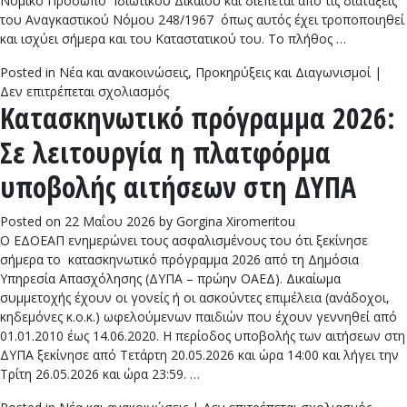
Νομικό Πρόσωπο Ιδιωτικού Δικαίου και διέπεται από τις διατάξεις
του Αναγκαστικού Νόμου 248/1967 όπως αυτός έχει τροποποιηθεί
και ισχύει σήμερα και του Καταστατικού του. Το πλήθος …
Posted in
Νέα και ανακοινώσεις
,
Προκηρύξεις και Διαγωνισμοί
|
στο
Δεν επιτρέπεται σχολιασμός
Κατασκηνωτικό πρόγραμμα 2026:
ΠΡΟΣΚΛΗΣΗ
ΕΚΔΗΛΩΣΗΣ
Σε λειτουργία η πλατφόρμα
ΕΝΔΙΑΦΕΡΟΝΤΟΣ
ΓΙΑ
υποβολής αιτήσεων στη ΔΥΠΑ
ΤΗΝ
ΠΡΟΜΗΘΕΙΑ Platelet-
Posted on
22 Μαΐου 2026
by
Gorgina Xiromeritou
Rich
Ο ΕΔΟΕΑΠ ενημερώνει τους ασφαλισμένους του ότι ξεκίνησε
Plasma
σήμερα το κατασκηνωτικό πρόγραμμα 2026 από τη Δημόσια
(PRP)
Υπηρεσία Απασχόλησης (ΔΥΠΑ – πρώην ΟΑΕΔ). Δικαίωμα
ΠΛΑΣΜΑ
συμμετοχής έχουν οι γονείς ή οι ασκούντες επιμέλεια (ανάδοχοι,
ΠΛΟΥΣΙΟ
κηδεμόνες κ.ο.κ.) ωφελούμενων παιδιών που έχουν γεννηθεί από
ΣΕ
01.01.2010 έως 14.06.2020. Η περίοδος υποβολής των αιτήσεων στη
ΑΙΜΟΠΕΤΑΛΙΑ
ΔΥΠΑ ξεκίνησε από Τετάρτη 20.05.2026 και ώρα 14:00 και λήγει την
Τρίτη 26.05.2026 και ώρα 23:59. …
στο