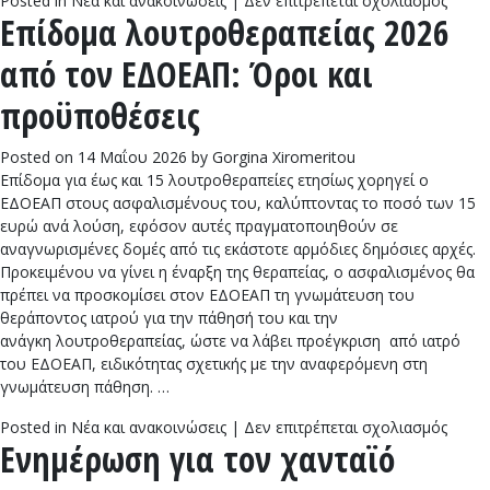
Posted in
Νέα και ανακοινώσεις
|
Δεν επιτρέπεται σχολιασμός
Επίδομα λουτροθεραπείας 2026
Κατασ
πρόγ
από τον ΕΔΟΕΑΠ: Όροι και
2026:
Σε
προϋποθέσεις
λειτο
η
Posted on
14 Μαΐου 2026
by
Gorgina Xiromeritou
πλατ
Επίδομα για έως και 15 λουτροθεραπείες ετησίως χορηγεί ο
υποβ
ΕΔΟΕΑΠ στους ασφαλισμένους του, καλύπτοντας το ποσό των 15
αιτήσ
ευρώ ανά λούση, εφόσον αυτές πραγματοποιηθούν σε
στη
αναγνωρισμένες δομές από τις εκάστοτε αρμόδιες δημόσιες αρχές.
ΔΥΠΑ
Προκειμένου να γίνει η έναρξη της θεραπείας, ο ασφαλισμένος θα
πρέπει να προσκομίσει στον ΕΔΟΕΑΠ τη γνωμάτευση του
θεράποντος ιατρού για την πάθησή του και την
ανάγκη λουτροθεραπείας, ώστε να λάβει προέγκριση από ιατρό
του ΕΔΟΕΑΠ, ειδικότητας σχετικής με την αναφερόμενη στη
γνωμάτευση πάθηση. …
στο
Posted in
Νέα και ανακοινώσεις
|
Δεν επιτρέπεται σχολιασμός
Ενημέρωση για τον χανταϊό
Επίδο
λουτρ