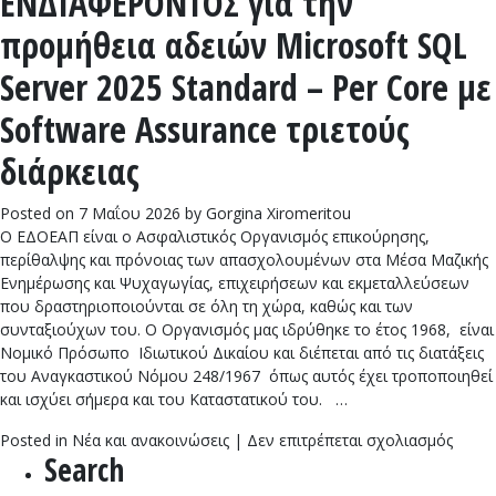
ΕΝΔΙΑΦΕΡΟΝΤΟΣ για την
Μέτρ
προμήθεια αδειών Microsoft SQL
και
οδηγί
Server 2025 Standard – Per Core με
χωρίς
ραντε
Software Assurance τριετούς
από
διάρκειας
τον
ΕΔΟΕ
την
Posted on
7 Μαΐου 2026
by
Gorgina Xiromeritou
Παρα
Ο ΕΔΟΕΑΠ είναι ο Ασφαλιστικός Οργανισμός επικούρησης,
15
περίθαλψης και πρόνοιας των απασχολουμένων στα Μέσα Μαζικής
Μαΐο
Ενημέρωσης και Ψυχαγωγίας, επιχειρήσεων και εκμεταλλεύσεων
που δραστηριοποιούνται σε όλη τη χώρα, καθώς και των
συνταξιούχων του. Ο Οργανισμός μας ιδρύθηκε το έτος 1968, είναι
Νομικό Πρόσωπο Ιδιωτικού Δικαίου και διέπεται από τις διατάξεις
του Αναγκαστικού Νόμου 248/1967 όπως αυτός έχει τροποποιηθεί
και ισχύει σήμερα και του Καταστατικού του. …
στο
Posted in
Νέα και ανακοινώσεις
|
Δεν επιτρέπεται σχολιασμός
Search
ΠΡΟΣ
ΕΚΔΗ