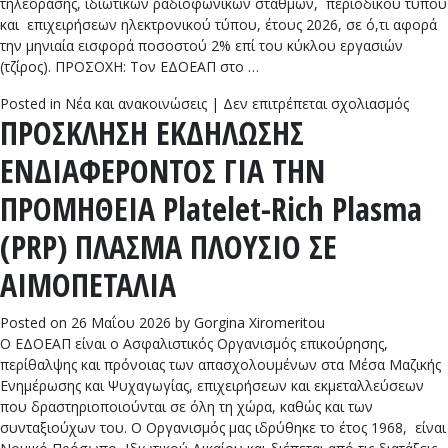
τηλεόρασης, ιδιωτικών ραδιοφωνικών σταθμών, περιοδικού τύπου
και επιχειρήσεων ηλεκτρονικού τύπου, έτους 2026, σε ό,τι αφορά
την μηνιαία εισφορά ποσοστού 2% επί του κύκλου εργασιών
(τζίρος). ΠΡΟΣΟΧΗ: Τον ΕΔΟΕΑΠ στο …
στο
Posted in
Νέα και ανακοινώσεις
|
Δεν επιτρέπεται σχολιασμός
ΠΡΟΣΚΛΗΣΗ ΕΚΔΗΛΩΣΗΣ
Η
ΚΥΑ
ΕΝΔΙΑΦΕΡΟΝΤΟΣ ΓΙΑ ΤΗΝ
ΓΙΑ
ΤΗ
ΠΡΟΜΗΘΕΙΑ Platelet-Rich Plasma
ΣΤΗΡ
ΤΩΝ
(PRP) ΠΛΑΣΜΑ ΠΛΟΥΣΙΟ ΣΕ
ΕΠΙΧ
ΜΜΕ
ΑΙΜΟΠΕΤΑΛΙΑ
Posted on
26 Μαΐου 2026
by
Gorgina Xiromeritou
Ο ΕΔΟΕΑΠ είναι ο Ασφαλιστικός Οργανισμός επικούρησης,
περίθαλψης και πρόνοιας των απασχολουμένων στα Μέσα Μαζικής
Ενημέρωσης και Ψυχαγωγίας, επιχειρήσεων και εκμεταλλεύσεων
που δραστηριοποιούνται σε όλη τη χώρα, καθώς και των
συνταξιούχων του. Ο Οργανισμός μας ιδρύθηκε το έτος 1968, είναι