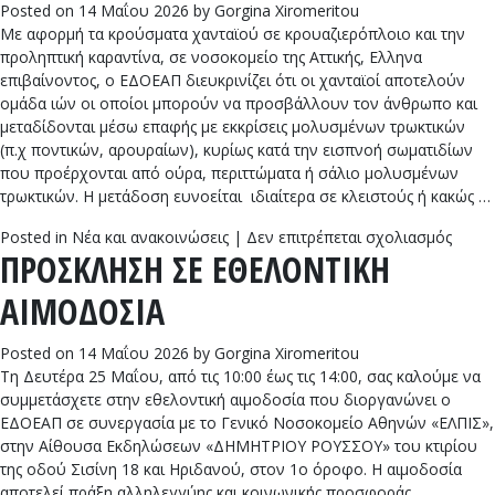
2026
Posted on
14 Μαΐου 2026
by
Gorgina Xiromeritou
από
Με αφορμή τα κρούσματα χανταϊού σε κρουαζιερόπλοιο και την
τον
προληπτική καραντίνα, σε νοσοκομείο της Αττικής, Ελληνα
ΕΔΟΕ
επιβαίνοντος, ο ΕΔΟΕΑΠ διευκρινίζει ότι οι χανταϊοί αποτελούν
Όροι
ομάδα ιών οι οποίοι μπορούν να προσβάλλουν τον άνθρωπο και
και
μεταδίδονται μέσω επαφής με εκκρίσεις μολυσμένων τρωκτικών
προϋπ
(π.χ ποντικών, αρουραίων), κυρίως κατά την εισπνοή σωματιδίων
που προέρχονται από ούρα, περιττώματα ή σάλιο μολυσμένων
τρωκτικών. Η μετάδοση ευνοείται ιδιαίτερα σε κλειστούς ή κακώς …
στο
Posted in
Νέα και ανακοινώσεις
|
Δεν επιτρέπεται σχολιασμός
ΠΡΟΣΚΛΗΣΗ ΣΕ ΕΘΕΛΟΝΤΙΚΗ
Ενημ
για
ΑΙΜΟΔΟΣΙΑ
τον
χαντα
Posted on
14 Μαΐου 2026
by
Gorgina Xiromeritou
Τη Δευτέρα 25 Μαΐου, από τις 10:00 έως τις 14:00, σας καλούμε να
συμμετάσχετε στην εθελοντική αιμοδοσία που διοργανώνει ο
ΕΔΟΕΑΠ σε συνεργασία με το Γενικό Νοσοκομείο Αθηνών «ΕΛΠΙΣ»,
στην Αίθουσα Εκδηλώσεων «ΔΗΜΗΤΡΙΟΥ ΡΟΥΣΣΟΥ» του κτιρίου
της οδού Σισίνη 18 και Ηριδανού, στον ­­­­1ο όροφο. Η αιμοδοσία
αποτελεί πράξη αλληλεγγύης και κοινωνικής προσφοράς,