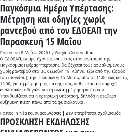
Παγκόσμια Ημέρα Υπέρτασης:
Και
τρίπλ
Μέτρηση και οδηγίες χωρίς
καρδι
για
ραντεβού από τον ΕΔΟΕΑΠ την
τους
ασφαλ
Παρασκευή 15 Μαΐου
του
ΕΔΟΕ
Posted on
8 Μαΐου 2026
by
Gorgina Xiromeritou
στο
Ο ΕΔΟΕΑΠ, συμμετέχοντας και φέτος στον εορτασμό της
Πολυϊ
Παγκόσμιας Ημέρας Υπέρτασης, θα δέχεται τους ασφαλισμένους
Πάτρα
χωρίς ραντεβού στο ΒΟΧ (Σισίνη 18, Αθήνα, έξω από την είσοδο
της
του ισογείου)) την Παρασκευή 15 Μαΐου, από τις 11:00 έως και τις
ΟΑΤΥ
16:00, για τη μέτρηση της πίεσής τους, καθώς και την παροχή
αναλυτικών οδηγιών για τη σωστή μέτρηση κατ’ οίκον.
Υπενθυμίζεται ότι η αρτηριακή υπέρταση, δηλαδή η σταθερά
αυξημένη πίεση πάνω από τα φυσιολογικά …
στο
Posted in
Νέα και ανακοινώσεις
|
Δεν επιτρέπεται σχολιασμός
ΠΡΟΣΚΛΗΣΗ ΕΚΔΗΛΩΣΗΣ
Παγκό
Ημέρ
Υπέρτ