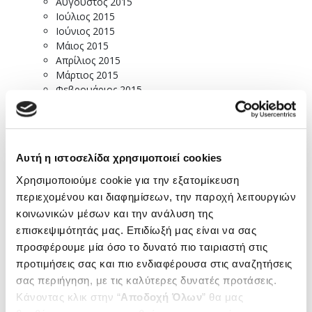
Αύγουστος 2015
Ιούλιος 2015
Ιούνιος 2015
Μάιος 2015
Απρίλιος 2015
Μάρτιος 2015
Φεβρουάριος 2015
Ιανουάριος 2015
Δεκέμβριος 2014
Νοέμβριος 2014
Οκτώβριος 2014
Αυτή η ιστοσελίδα χρησιμοποιεί cookies
Σεπτέμβριος 2014
Ιούλιος 2014
Χρησιμοποιούμε cookie για την εξατομίκευση
Ιούνιος 2014
περιεχομένου και διαφημίσεων, την παροχή λειτουργιών
Μάιος 2014
κοινωνικών μέσων και την ανάλυση της
Απρίλιος 2014
επισκεψιμότητάς μας. Επιδίωξή μας είναι να σας
Μάρτιος 2014
προσφέρουμε μία όσο το δυνατό πιο ταιριαστή στις
Φεβρουάριος 2014
προτιμήσεις σας και πιο ενδιαφέρουσα στις αναζητήσεις
Δεκέμβριος 2013
Νοέμβριος 2013
σας περιήγηση, με τις καλύτερες δυνατές προτάσεις.
Οκτώβριος 2013
Κάνοντας κλικ στην “
Αποδοχή Όλων
” θα μας
Σεπτέμβριος 2013