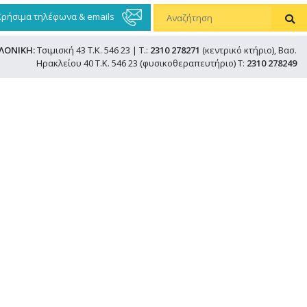
Χρήσιμα τηλέφωνα & emails
ΛΟΝΙΚΗ:
Τσιμισκή 43 Τ.Κ. 546 23 | Τ.:
2310 278271
(κεντρικό κτήριο), Βασ.
Ηρακλείου 40 Τ.Κ. 546 23 (φυσικοθεραπευτήριο) Τ:
2310 278249