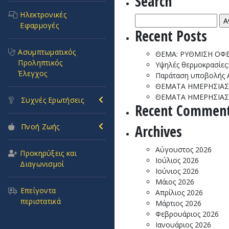
Search
ΑΡΙΣ
Ηλεκτρονικές
Αναζήτηση
Εφαρμογές
για:
Recent Posts
Ασυμπτωματικός
ΘΕΜΑ: ΡΥΘΜΙΣΗ ΟΦΕ
Προληπτικός
Υψηλές θερμοκρασίες
Έλεγχος
Παράταση υποβολής ΑΚ
ΘΕΜΑΤΑ ΗΜΕΡΗΣΙΑΣ 
ΘΕΜΑΤΑ ΗΜΕΡΗΣΙΑΣ 
Συχνές Ερωτήσεις
Recent Commen
Archives
Πνοή Ζωής
Αύγουστος 2026
Προκηρύξεις και
Ιούλιος 2026
Διαγωνισμοί
Ιούνιος 2026
Μάιος 2026
Επείγοντα
Απρίλιος 2026
περιστατικά
Μάρτιος 2026
Φεβρουάριος 2026
Ιανουάριος 2026