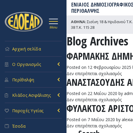
ΕΝΙΑΙΟΣ ΔΗΜΟΣΙΟΓΡΑΦΙΚΟΣ
ΠΕΡΙΘΑΛΨΗΣ
ΑΘΗΝΑ:
Σισίνη 18 & Ηριδανού Τ.Κ. 
38 Τ.Κ. 115 28
Menu
Blog Archives
Αρχική σελίδα
ΦΑΡΜΑΚΗΣ ΔΗΜΗ
Ο Οργανισμός
Posted on
12 Φεβρουαρίου 2025
στο
Δεν επιτρέπεται σχολιασμός
ΑΝΑΣΤΑΣΟΥΔΗΣ Α
ΦΑΡ
Περίθαλψη
ΔΗΜΗ
Posted on
22 Μαΐου 2020
by
adm
Κλάδος Ασφάλισης
στο
Δεν επιτρέπεται σχολιασμός
ΦΥΛΑΚΤΟΣ ΑΡΙΣΤ
ΑΝΑΣ
Παροχές Υγείας
ΑΝΑΣ
Posted on
7 Μαΐου 2020
by
alexia
στο
Δεν επιτρέπεται σχολιασμός
Έσοδα
ΦΥΛΑ