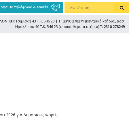
Χρήσιμα τηλέφωνα & emails
ΛΟΝΙΚΗ:
Τσιμισκή 43 Τ.Κ. 546 23 | Τ.:
2310 278271
(κεντρικό κτήριο), Βασ.
Ηρακλείου 40 Τ.Κ. 546 23 (φυσικοθεραπευτήριο) Τ:
2310 278249
ίου 2026 για Δημόσιους Φορείς