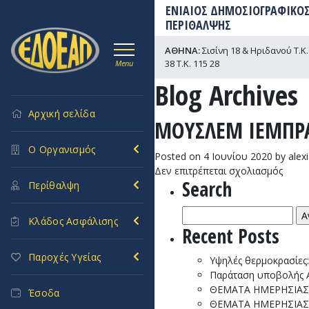
ΕΝΙΑΙΟΣ ΔΗΜΟΣΙΟΓΡΑΦΙΚΟΣ
ΠΕΡΙΘΑΛΨΗΣ
ΑΘΗΝΑ:
Σισίνη 18 & Ηριδανού Τ.Κ. 
38 Τ.Κ. 115 28
Menu
Blog Archives
Αρχική σελίδα
ΜΟΥΣΛΕΜ ΙΕΜΠΡ
Ο Οργανισμός
Posted on
4 Ιουνίου 2020
by
alex
στο
Δεν επιτρέπεται σχολιασμός
Search
ΜΟΥ
Περίθαλψη
ΙΕΜΠ
Αναζήτηση
Κλάδος Ασφάλισης
για:
Recent Posts
Παροχές Υγείας
Υψηλές θερμοκρασίες
Παράταση υποβολής ΑΚ
ΘΕΜΑΤΑ ΗΜΕΡΗΣΙΑΣ 
Έσοδα
ΘΕΜΑΤΑ ΗΜΕΡΗΣΙΑΣ 