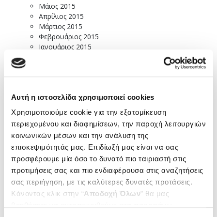
Μάιος 2015
Απρίλιος 2015
Μάρτιος 2015
Φεβρουάριος 2015
Ιανουάριος 2015
Δεκέμβριος 2014
Νοέμβριος 2014
Οκτώβριος 2014
Σεπτέμβριος 2014
Αυτή η ιστοσελίδα χρησιμοποιεί cookies
Ιούλιος 2014
Ιούνιος 2014
Χρησιμοποιούμε cookie για την εξατομίκευση
Μάιος 2014
περιεχομένου και διαφημίσεων, την παροχή λειτουργιών
Απρίλιος 2014
κοινωνικών μέσων και την ανάλυση της
Μάρτιος 2014
επισκεψιμότητάς μας. Επιδίωξή μας είναι να σας
Φεβρουάριος 2014
Δεκέμβριος 2013
προσφέρουμε μία όσο το δυνατό πιο ταιριαστή στις
Νοέμβριος 2013
προτιμήσεις σας και πιο ενδιαφέρουσα στις αναζητήσεις
Οκτώβριος 2013
σας περιήγηση, με τις καλύτερες δυνατές προτάσεις.
Σεπτέμβριος 2013
Κάνοντας κλικ στην “
Αποδοχή Όλων
” θα μας
Αύγουστος 2013
βοηθήσετε να ανταποκριθούμε στα παραπάνω.
Ιούλιος 2013
Μπορείτε επίσης να επεξεργαστείτε ποια cookies σας