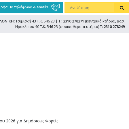
Χρήσιμα τηλέφωνα & emails
ΛΟΝΙΚΗ:
Τσιμισκή 43 Τ.Κ. 546 23 | Τ.:
2310 278271
(κεντρικό κτήριο), Βασ.
Ηρακλείου 40 Τ.Κ. 546 23 (φυσικοθεραπευτήριο) Τ:
2310 278249
ίου 2026 για Δημόσιους Φορείς