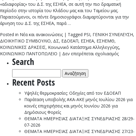
«αδιαφορίας» του Δ.Σ. της ΕΣΗΕΑ, σε αυτή την πιο δραματική
περίοδο στην ιστορία του Κλάδου μας και του Ταμείου μας.
Παραιτούμενοι, οι πέντε δημοσιογράφοι διαμαρτύρονται για την
άρνηση του Δ.Σ. της ΕΣΗΕΑ, παρά …
Posted in
Νέα και ανακοινώσεις
|
Tagged
PSI
,
ΓΕΝΙΚΗ ΣΥΝΕΛΕΥΣΗ
,
ΔΙΟΙΚΗΤΙΚΟ ΣΥΜΒΟΥΛΙΟ
,
ΔΣ
,
ΕΔΟΕΑΠ
,
ΕΣΗΕΑ
,
ΕΣΗΕΜΘ
,
ΚΟΙΝΩΝΙΚΕΣ ΔΡΑΣΕΙΣ
,
Κοινωνικό Κατάστημα Αλληλεγγύης
,
στο
ΚΟΙΝΩΝΙΚΟ ΠΑΝΤΟΠΩΛΕΙΟ
|
Δεν επιτρέπεται σχολιασμός
Search
Παραιτή
τα
Αναζήτηση
μέλη
για:
της
Recent Posts
ΕΣΗΕΑ
από
Υψηλές θερμοκρασίες: Οδηγίες από τον ΕΔΟΕΑΠ
τη
Παράταση υποβολής ΑΚΑ-ΑΚΕ μηνός Ιουλίου 2026 για
Διοίκησ
κοινές επιχειρήσεις και μηνός Ιουνίου 2026 για
του
Δημόσιους Φορείς
ΕΔΟΕΑΠ
ΘΕΜΑΤΑ ΗΜΕΡΗΣΙΑΣ ΔΙΑΤΑΞΗΣ ΣΥΝΕΔΡΙΑΣΗΣ 28/29-
07-2026
ΘΕΜΑΤΑ ΗΜΕΡΗΣΙΑΣ ΔΙΑΤΑΞΗΣ ΣΥΝΕΔΡΙΑΣΗΣ 27/23-